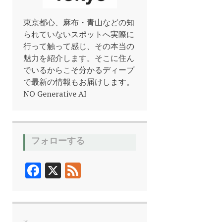
東京都心、麻布・青山などの知
られていないスポットへ実際に
行って触って感じ、その本当の
魅力を紹介します。そこに住ん
でいるからこそ分かるディープ
で最新の情報もお届けします。
NO Generative AI
フォローする
F
X
F
ac
ee
e
d
b