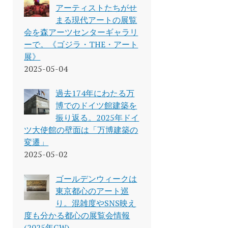
アーティストたちがせ
まる現代アートの展覧
会を森アーツセンターギャラリ
ーで。《ゴジラ・THE・アート
展》
2025-05-04
過去174年にわたる万
博でのドイツ館建築を
振り返る。2025年ドイ
ツ大使館の壁面は「万博建築の
変遷」
2025-05-02
ゴールデンウィークは
東京都心のアート巡
り。混雑度やSNS映え
度も分かる都心の展覧会情報
(2025年GW)