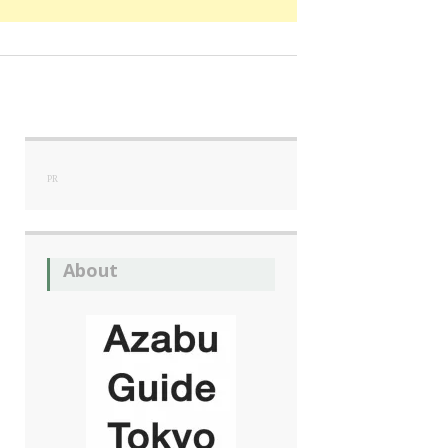
PR
About