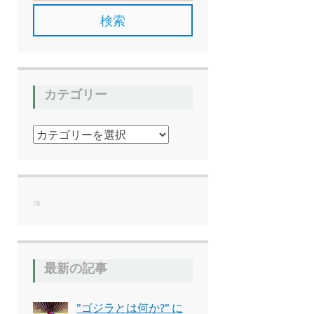
カテゴリー
カ
テ
ゴ
リ
ー
PR
最新の記事
”ゴジラとは何か?” に