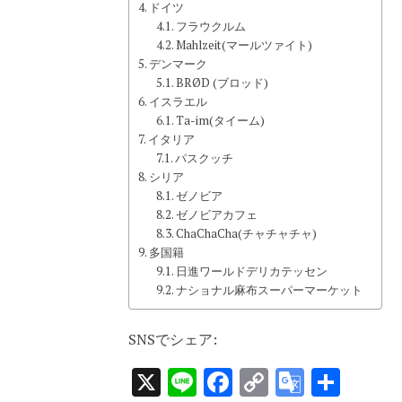
ドイツ
フラウクルム
Mahlzeit(マールツァイト)
デンマーク
BRØD (ブロッド)
イスラエル
Ta-im(タイーム)
イタリア
パスクッチ
シリア
ゼノビア
ゼノビアカフェ
ChaChaCha(チャチャチャ)
多国籍
日進ワールドデリカテッセン
ナショナル麻布スーパーマーケット
SNSでシェア:
X
Line
Facebook
Copy
Google
共