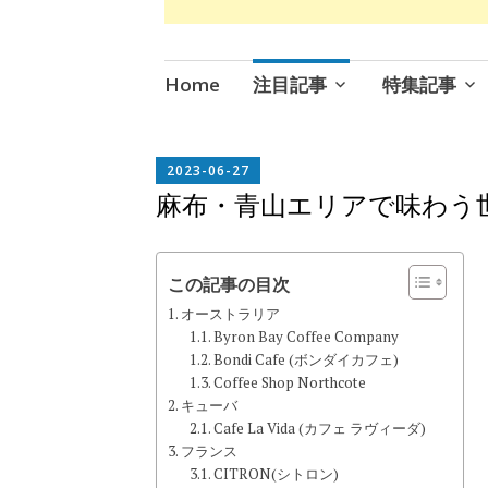
コ
Home
注目記事
特集記事
ン
テ
ン
EDITOR
2023-06-27
IN
ツ
麻布・青山エリアで味わう
CHIEF
へ
ス
キ
この記事の目次
ッ
オーストラリア
プ
Byron Bay Coffee Company
Bondi Cafe (ボンダイカフェ)
Coffee Shop Northcote
キューバ
Cafe La Vida (カフェ ラヴィーダ)
フランス
CITRON(シトロン)