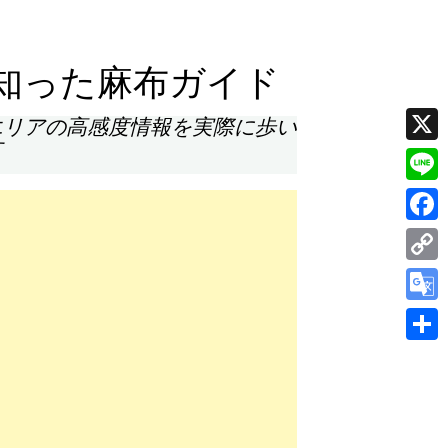
知った麻布ガイド
エリアの高感度情報を実際に歩い
す
X
Line
Face
Cop
Link
Goog
Tran
共
有