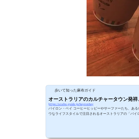
歩いて知った麻布ガイド
オーストラリアのカルチャータウン発祥、大
https://azabu-guide.jp/bayronbay
バイロン・ベイ コーヒーヒッピーやサーファーたち、あ
ウなライフスタイルで注目されるオーストラリアの「バイ
ョップがオープンしています。麻布エリアの隣、大門・浜松町にもバ
いうコーヒーショップがあります。こちらのお店はその名の通り、バ
での初...