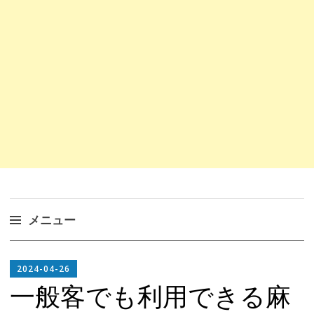
メニュー
コ
EDITOR
ン
2024-04-26
IN
テ
一般客でも利用できる麻
CHIEF
ン