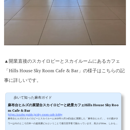
▲開業直後のスカイロビーとスカイルームにあるカフェ
「Hills House Sky Room Cafe & Bar」の様子はこちらの記
事に詳しいです
。
歩いて知った麻布ガイド
麻布台ヒルズの展望台スカイロビーと絶景カフェHills House Sky Roo
m Cafe & Bar
https://azabu-guide.jp/sky-room-cafe-lobby
麻布台ヒルズのスカイロビーとスカイルーム2023年11月24日(金)に開業した「麻布台ヒルズ」。その森JPタ
ワーは今のところ日本一の超高層ビルということで連日見学客で賑わっています。高さが330m、しかも麻
布台の高台に建つ森JPタワーなのでもしかしたら六本木ヒルズより眺望が期待できるかも。展望台はある