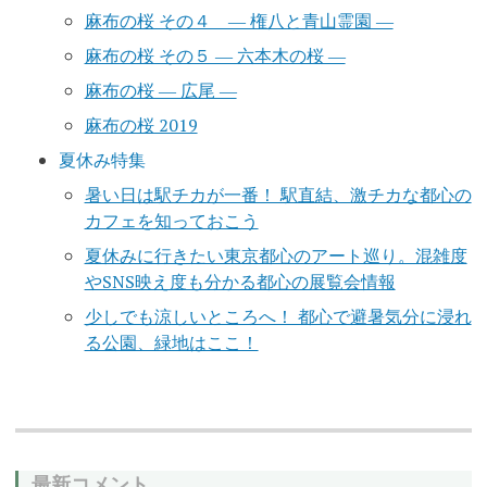
麻布の桜 その４ ― 権八と青山霊園 ―
麻布の桜 その５ ― 六本木の桜 ―
麻布の桜 ― 広尾 ―
麻布の桜 2019
夏休み特集
暑い日は駅チカが一番！ 駅直結、激チカな都心の
カフェを知っておこう
夏休みに行きたい東京都心のアート巡り。混雑度
やSNS映え度も分かる都心の展覧会情報
少しでも涼しいところへ！ 都心で避暑気分に浸れ
る公園、緑地はここ！
最新コメント