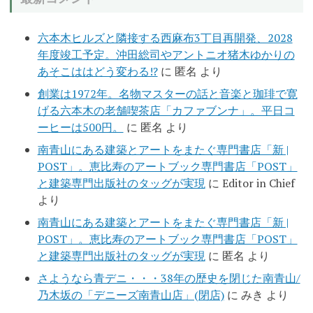
六本木ヒルズと隣接する西麻布3丁目再開発、2028
年度竣工予定。沖田総司やアントニオ猪木ゆかりの
あそこははどう変わる!?
に
匿名
より
創業は1972年。名物マスターの話と音楽と珈琲で寛
げる六本木の老舗喫茶店「カファブンナ」。平日コ
ーヒーは500円。
に
匿名
より
南青山にある建築とアートをまたぐ専門書店「新 |
POST」。恵比寿のアートブック専門書店「POST」
と建築専門出版社のタッグが実現
に
Editor in Chief
より
南青山にある建築とアートをまたぐ専門書店「新 |
POST」。恵比寿のアートブック専門書店「POST」
と建築専門出版社のタッグが実現
に
匿名
より
さようなら青デニ・・・38年の歴史を閉じた南青山/
乃木坂の「デニーズ南青山店」(閉店)
に
みき
より