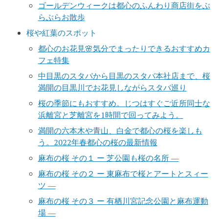
ゴールデンウィークは都心のふんわり商店街をぶ
らぶらお散歩
桜や紅葉のスポット
都心のお花見🌸気分でまったりできるおすすめカ
フェ特集
中目黒のスタバから目黒のスタバ本社店まで、桜
満開の目黒川でお花見しながらスタバ巡り
桜の季節にもおすすめ。じつはすぐご近所同士な
浜離宮と芝離宮を1時間で回ってみよう。
満開の六本木や青山、白金で都心の桜を楽しも
う。2022年春都心の桜の最新情報
麻布の桜 その１ ー 芝公園も桜の名所 ―
麻布の桜 その２ ー 東麻布で桜とアートとスィー
ツ ―
麻布の桜 その３ ー 有栖川宮記念公園と麻布運動
場 ―