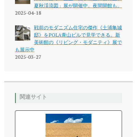
夏秋渓流図」展が開催中。夜間開館も。
2025-04-18
戦前のモダニズム住宅の傑作《土浦亀城
邸》をPOLA青山ビルで見学できる。新
美術館の《リビング・モダニティ》展で
も展示中
2025-03-27
関連サイト