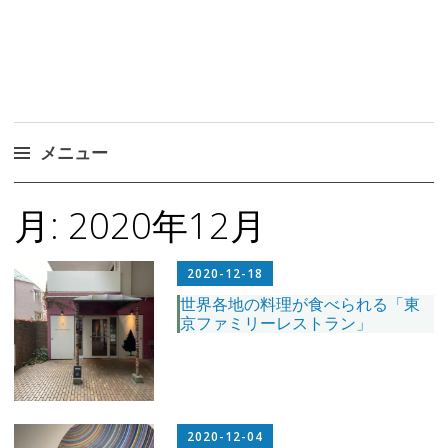
メニュー
コ
月:
2020年12月
ン
テ
ン
2020-12-18
ツ
世界各地の料理が食べられる「東
京ファミリーレストラン」
へ
ス
キ
ッ
プ
2020-12-04