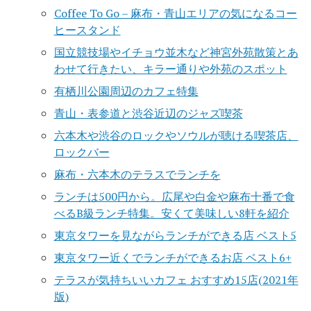
Coffee To Go – 麻布・青山エリアの気になるコー
ヒースタンド
国立競技場やイチョウ並木など神宮外苑散策とあ
わせて行きたい、キラー通りや外苑のスポット
有栖川公園周辺のカフェ特集
青山・表参道と渋谷近辺のジャズ喫茶
六本木や渋谷のロックやソウルが聴ける喫茶店、
ロックバー
麻布・六本木のテラスでランチを
ランチは500円から。広尾や白金や麻布十番で食
べるB級ランチ特集。安くて美味しい8軒を紹介
東京タワーを見ながらランチができる店 ベスト5
東京タワー近くでランチができるお店 ベスト6+
テラスが気持ちいいカフェ おすすめ15店(2021年
版)