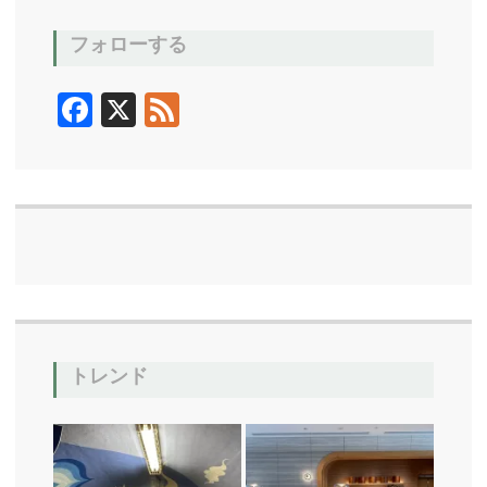
フォローする
F
X
F
ac
ee
e
d
b
o
o
k
トレンド