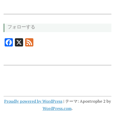
フォローする
F
X
F
ac
ee
e
d
b
o
o
k
Proudly powered by WordPress
|
テーマ: Apostrophe 2 by
WordPress.com
.