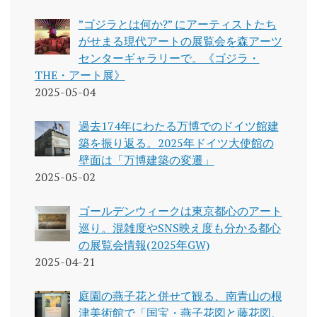
”ゴジラとは何か?” にアーティストたち
がせまる現代アートの展覧会を森アーツ
センターギャラリーで。《ゴジラ・
THE・アート展》
2025-05-04
過去174年にわたる万博でのドイツ館建
築を振り返る。2025年ドイツ大使館の
壁面は「万博建築の変遷」
2025-05-02
ゴールデンウィークは東京都心のアート
巡り。混雑度やSNS映え度も分かる都心
の展覧会情報(2025年GW)
2025-04-21
庭園の燕子花と併せて観る、南青山の根
津美術館で「国宝・燕子花図と藤花図、