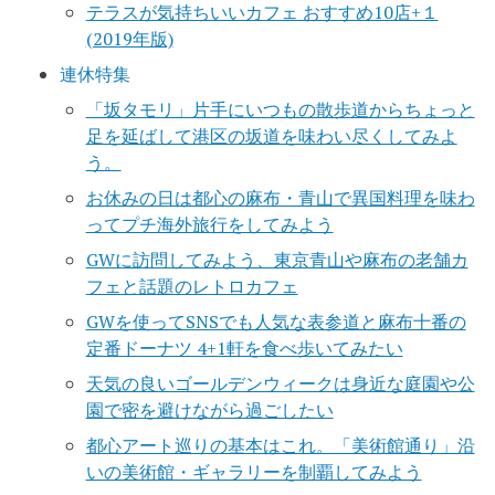
テラスが気持ちいいカフェ おすすめ10店+１
(2019年版)
連休特集
「坂タモリ」片手にいつもの散歩道からちょっと
足を延ばして港区の坂道を味わい尽くしてみよ
う。
お休みの日は都心の麻布・青山で異国料理を味わ
ってプチ海外旅行をしてみよう
GWに訪問してみよう、東京青山や麻布の老舗カ
フェと話題のレトロカフェ
GWを使ってSNSでも人気な表参道と麻布十番の
定番ドーナツ 4+1軒を食べ歩いてみたい
天気の良いゴールデンウィークは身近な庭園や公
園で密を避けながら過ごしたい
都心アート巡りの基本はこれ。「美術館通り」沿
いの美術館・ギャラリーを制覇してみよう