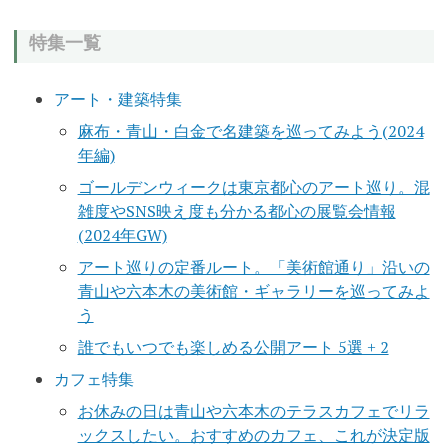
特集一覧
アート・建築特集
麻布・青山・白金で名建築を巡ってみよう(2024
年編)
ゴールデンウィークは東京都心のアート巡り。混
雑度やSNS映え度も分かる都心の展覧会情報
(2024年GW)
アート巡りの定番ルート。「美術館通り」沿いの
青山や六本木の美術館・ギャラリーを巡ってみよ
う
誰でもいつでも楽しめる公開アート 5選 + 2
カフェ特集
お休みの日は青山や六本木のテラスカフェでリラ
ックスしたい。おすすめのカフェ、これが決定版