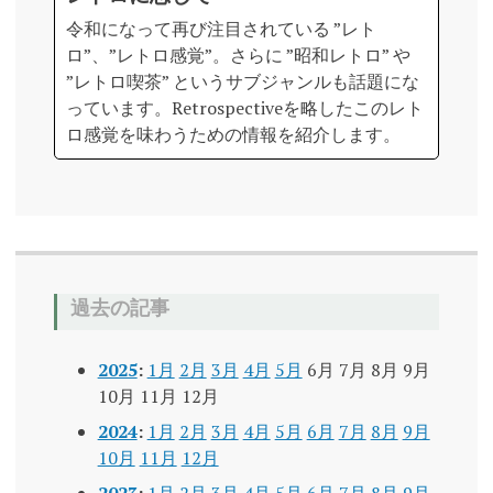
令和になって再び注目されている ”レト
ロ”、”レトロ感覚”。さらに ”昭和レトロ” や
”レトロ喫茶” というサブジャンルも話題にな
っています。Retrospectiveを略したこのレト
ロ感覚を味わうための情報を紹介します。
過去の記事
2025
:
1月
2月
3月
4月
5月
6月
7月
8月
9月
10月
11月
12月
2024
:
1月
2月
3月
4月
5月
6月
7月
8月
9月
10月
11月
12月