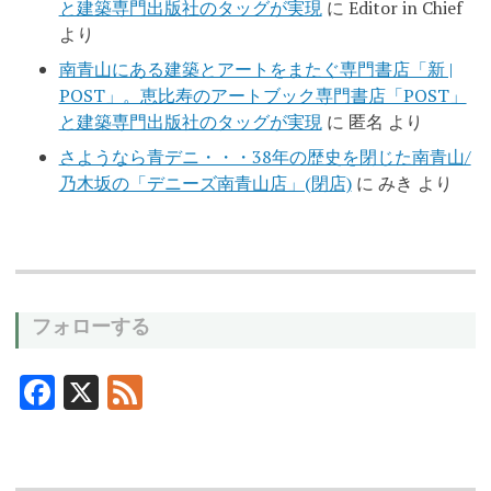
と建築専門出版社のタッグが実現
に
Editor in Chief
より
南青山にある建築とアートをまたぐ専門書店「新 |
POST」。恵比寿のアートブック専門書店「POST」
と建築専門出版社のタッグが実現
に
匿名
より
さようなら青デニ・・・38年の歴史を閉じた南青山/
乃木坂の「デニーズ南青山店」(閉店)
に
みき
より
フォローする
F
X
F
ac
ee
e
d