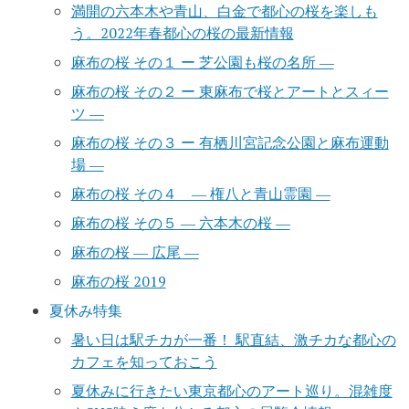
満開の六本木や青山、白金で都心の桜を楽しも
う。2022年春都心の桜の最新情報
麻布の桜 その１ ー 芝公園も桜の名所 ―
麻布の桜 その２ ー 東麻布で桜とアートとスィー
ツ ―
麻布の桜 その３ ー 有栖川宮記念公園と麻布運動
場 ―
麻布の桜 その４ ― 権八と青山霊園 ―
麻布の桜 その５ ― 六本木の桜 ―
麻布の桜 ― 広尾 ―
麻布の桜 2019
夏休み特集
暑い日は駅チカが一番！ 駅直結、激チカな都心の
カフェを知っておこう
夏休みに行きたい東京都心のアート巡り。混雑度