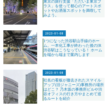
東京の旅行支援「ただいま東京プ
ラス」を使って都心のアートスポ
ットやお洒落スポットを満喫して
みよう。
2023-01-08
1つになった渋谷駅山手線のホー
ム。一本化工事が終わった後のJR
渋谷駅はこうなっている！ ホーム
を端から端まで案内します
2023-01-08
社名の看板が撤去されたスマイル
アップ(旧ジャニーズ)事務所の場所
はどこ？ 乃木坂の事務所ビルや渋
谷オフィスの行き方やまとめて巡
るルートを紹介