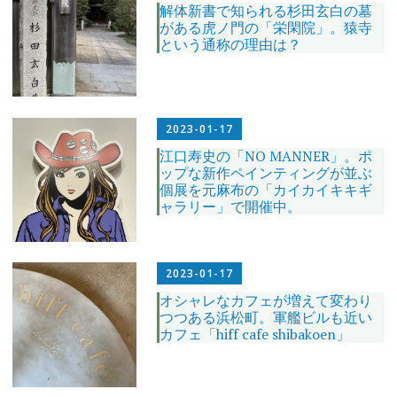
解体新書で知られる杉田玄白の墓
がある虎ノ門の「栄閑院」。猿寺
という通称の理由は？
2023-01-17
江口寿史の「NO MANNER」。ポ
ップな新作ペインティングが並ぶ
個展を元麻布の「カイカイキキギ
ャラリー」で開催中。
2023-01-17
オシャレなカフェが増えて変わり
つつある浜松町。軍艦ビルも近い
カフェ「hiff cafe shibakoen」