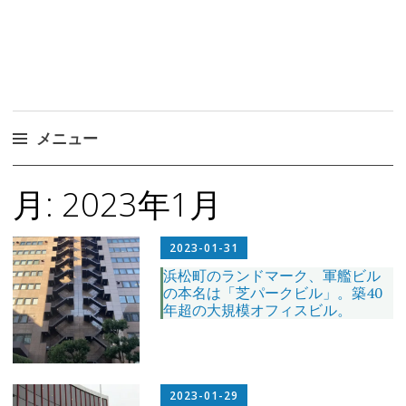
メニュー
コ
月:
2023年1月
ン
テ
ン
2023-01-31
ツ
浜松町のランドマーク、軍艦ビル
の本名は「芝パークビル」。築40
へ
年超の大規模オフィスビル。
ス
キ
ッ
プ
2023-01-29