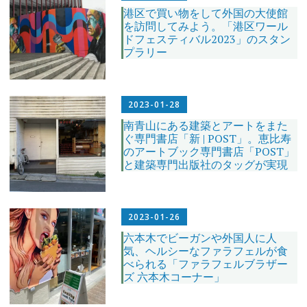
港区で買い物をして外国の大使館
を訪問してみよう。「港区ワール
ドフェスティバル2023」のスタン
プラリー
2023-01-28
南青山にある建築とアートをまた
ぐ専門書店「新 | POST」。恵比寿
のアートブック専門書店「POST」
と建築専門出版社のタッグが実現
2023-01-26
六本木でビーガンや外国人に人
気、ヘルシーなファラフェルが食
べられる「ファラフェルブラザー
ズ 六本木コーナー」