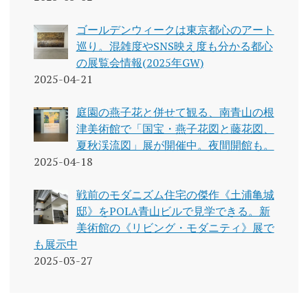
ゴールデンウィークは東京都心のアート
巡り。混雑度やSNS映え度も分かる都心
の展覧会情報(2025年GW)
2025-04-21
庭園の燕子花と併せて観る、南青山の根
津美術館で「国宝・燕子花図と藤花図、
夏秋渓流図」展が開催中。夜間開館も。
2025-04-18
戦前のモダニズム住宅の傑作《土浦亀城
邸》をPOLA青山ビルで見学できる。新
美術館の《リビング・モダニティ》展で
も展示中
2025-03-27