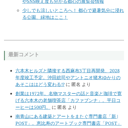
やSNS映え度も分かる都心の展覧会情報
少しでも涼しいところへ！ 都心で避暑気分に浸れ
る公園、緑地はここ！
最新コメント
六本木ヒルズと隣接する西麻布3丁目再開発、2028
年度竣工予定。沖田総司やアントニオ猪木ゆかりの
あそこははどう変わる!?
に
匿名
より
創業は1972年。名物マスターの話と音楽と珈琲で寛
げる六本木の老舗喫茶店「カファブンナ」。平日コ
ーヒーは500円。
に
匿名
より
南青山にある建築とアートをまたぐ専門書店「新 |
POST」。恵比寿のアートブック専門書店「POST」