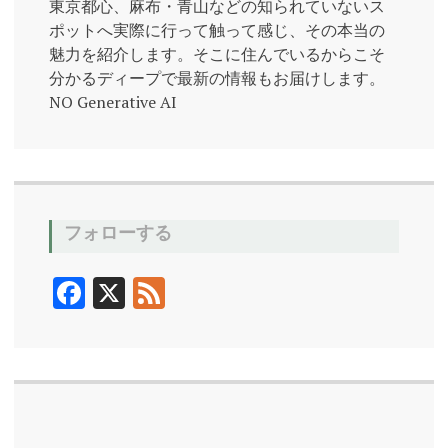
東京都心、麻布・青山などの知られていないス
ポットへ実際に行って触って感じ、その本当の
魅力を紹介します。そこに住んでいるからこそ
分かるディープで最新の情報もお届けします。
NO Generative AI
フォローする
F
X
F
ac
ee
e
d
b
o