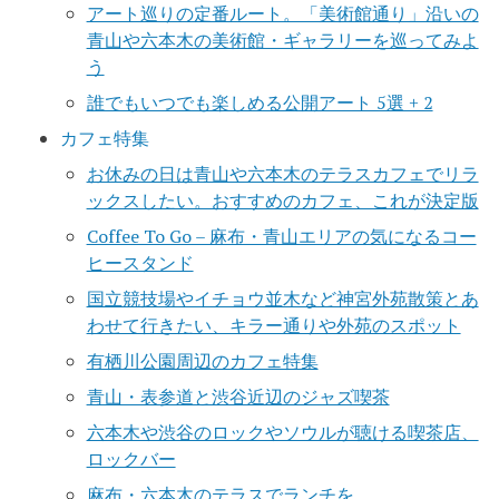
アート巡りの定番ルート。「美術館通り」沿いの
青山や六本木の美術館・ギャラリーを巡ってみよ
う
誰でもいつでも楽しめる公開アート 5選 + 2
カフェ特集
お休みの日は青山や六本木のテラスカフェでリラ
ックスしたい。おすすめのカフェ、これが決定版
Coffee To Go – 麻布・青山エリアの気になるコー
ヒースタンド
国立競技場やイチョウ並木など神宮外苑散策とあ
わせて行きたい、キラー通りや外苑のスポット
有栖川公園周辺のカフェ特集
青山・表参道と渋谷近辺のジャズ喫茶
六本木や渋谷のロックやソウルが聴ける喫茶店、
ロックバー
麻布・六本木のテラスでランチを