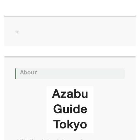
PR
About