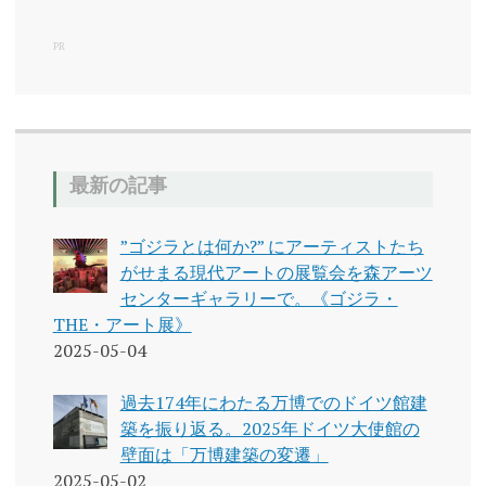
PR
最新の記事
”ゴジラとは何か?” にアーティストたち
がせまる現代アートの展覧会を森アーツ
センターギャラリーで。《ゴジラ・
THE・アート展》
2025-05-04
過去174年にわたる万博でのドイツ館建
築を振り返る。2025年ドイツ大使館の
壁面は「万博建築の変遷」
2025-05-02