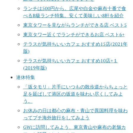
ランチは500円から。広尾や白金や麻布十番で食
べるB級ランチ特集。安くて美味しい8軒を紹介
東京タワーを見ながらランチができる店 ベスト5
東京タワー近くでランチができるお店 ベスト6+
テラスが気持ちいいカフェ おすすめ15店(2021年
版)
テラスが気持ちいいカフェ おすすめ10店+１
(2019年版)
連休特集
「坂タモリ」片手にいつもの散歩道からちょっと
足を延ばして港区の坂道を味わい尽くしてみよ
う。
お休みの日は都心の麻布・青山で異国料理を味わ
ってプチ海外旅行をしてみよう
GWに訪問してみよう、東京青山や麻布の老舗カ