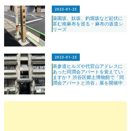
2023-01-25
薬園坂、奴坂、釣堀坂など起伏に
富む南麻布を巡る − 麻布の坂道シ
リーズ
2023-01-23
表参道ヒルズや代官山アドレスに
あった同潤会アパートを覚えてい
ますか？ 渋谷区郷土博物館で「同
潤会アパートと渋谷」展を開催中