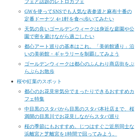
フェと話題のレトロカフェ
GWを使ってSNSでも人気な表参道と麻布十番の
定番ドーナツ 4+1軒を食べ歩いてみたい
天気の良いゴールデンウィークは身近な庭園や公
園で密を避けながら過ごしたい
都心アート巡りの基本はこれ。「美術館通り」沿
いの美術館・ギャラリーを制覇してみよう
ゴールデンウィークは都心のふんわり商店街をぶ
らぶらお散歩
桜や紅葉のスポット
都心のお花見🌸気分でまったりできるおすすめカ
フェ特集
中目黒のスタバから目黒のスタバ本社店まで、桜
満開の目黒川でお花見しながらスタバ巡り
桜の季節にもおすすめ。じつはすぐご近所同士な
浜離宮と芝離宮を1時間で回ってみよう。