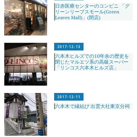
日赤医療センターのコンビニ 「グ
リーンリーブスモール(Green
Leaves Mall)」(閉店)
2017-12-13
六本木ヒルズでの10年余の歴史を
閉じたマルエツ系の高級スーパー
「リンコス六本木ヒルズ店」
2017-12-11
六本木で縁結び 出雲大社東京分祠