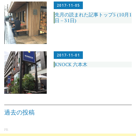
2017-11-05
先月の読まれた記事トップ5 (10月1
日 – 31日)
2017-11-01
KNOCK 六本木
投
稿
過去の投稿
ナ
ビ
ゲ
ー
シ
PR
ョ
ン