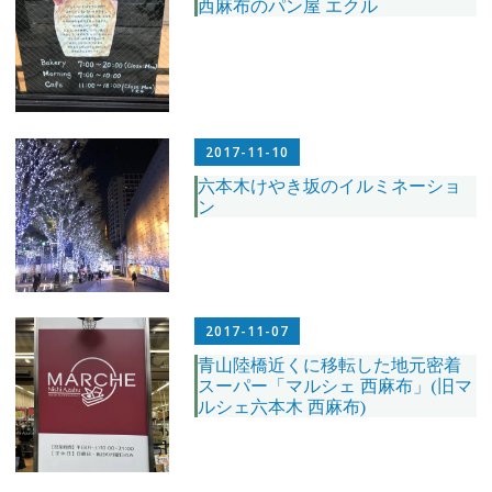
西麻布のパン屋 エクル
2017-11-10
六本木けやき坂のイルミネーショ
ン
2017-11-07
青山陸橋近くに移転した地元密着
スーパー「マルシェ 西麻布」(旧マ
ルシェ六本木 西麻布)