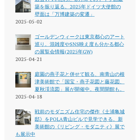
築を振り返る。2025年ドイツ大使館の
壁面は「万博建築の変遷」
2025-05-02
ゴールデンウィークは東京都心のアート
巡り。混雑度やSNS映え度も分かる都心
の展覧会情報(2025年GW)
2025-04-21
庭園の燕子花と併せて観る、南青山の根
津美術館で「国宝・燕子花図と藤花図、
夏秋渓流図」展が開催中。夜間開館も。
2025-04-18
戦前のモダニズム住宅の傑作《土浦亀城
邸》をPOLA青山ビルで見学できる。新
美術館の《リビング・モダニティ》展で
も展示中