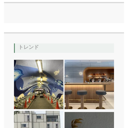
b
o
o
k
トレンド