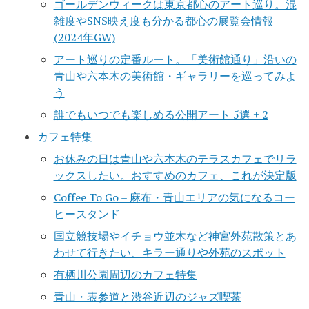
ゴールデンウィークは東京都心のアート巡り。混
雑度やSNS映え度も分かる都心の展覧会情報
(2024年GW)
アート巡りの定番ルート。「美術館通り」沿いの
青山や六本木の美術館・ギャラリーを巡ってみよ
う
誰でもいつでも楽しめる公開アート 5選 + 2
カフェ特集
お休みの日は青山や六本木のテラスカフェでリラ
ックスしたい。おすすめのカフェ、これが決定版
Coffee To Go – 麻布・青山エリアの気になるコー
ヒースタンド
国立競技場やイチョウ並木など神宮外苑散策とあ
わせて行きたい、キラー通りや外苑のスポット
有栖川公園周辺のカフェ特集
青山・表参道と渋谷近辺のジャズ喫茶