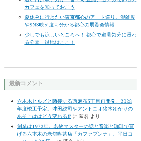
カフェを知っておこう
夏休みに行きたい東京都心のアート巡り。混雑度
やSNS映え度も分かる都心の展覧会情報
少しでも涼しいところへ！ 都心で避暑気分に浸れ
る公園、緑地はここ！
最新コメント
六本木ヒルズと隣接する西麻布3丁目再開発、2028
年度竣工予定。沖田総司やアントニオ猪木ゆかりの
あそこははどう変わる!?
に
匿名
より
創業は1972年。名物マスターの話と音楽と珈琲で寛
げる六本木の老舗喫茶店「カファブンナ」。平日コ