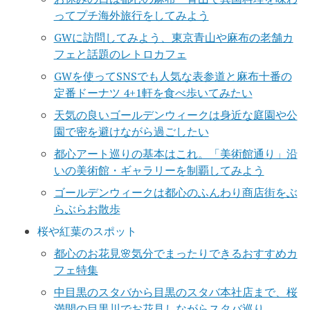
ってプチ海外旅行をしてみよう
GWに訪問してみよう、東京青山や麻布の老舗カ
フェと話題のレトロカフェ
GWを使ってSNSでも人気な表参道と麻布十番の
定番ドーナツ 4+1軒を食べ歩いてみたい
天気の良いゴールデンウィークは身近な庭園や公
園で密を避けながら過ごしたい
都心アート巡りの基本はこれ。「美術館通り」沿
いの美術館・ギャラリーを制覇してみよう
ゴールデンウィークは都心のふんわり商店街をぶ
らぶらお散歩
桜や紅葉のスポット
都心のお花見🌸気分でまったりできるおすすめカ
フェ特集
中目黒のスタバから目黒のスタバ本社店まで、桜
満開の目黒川でお花見しながらスタバ巡り