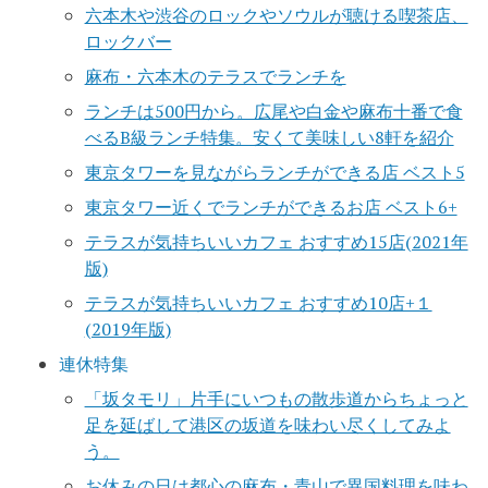
六本木や渋谷のロックやソウルが聴ける喫茶店、
ロックバー
麻布・六本木のテラスでランチを
ランチは500円から。広尾や白金や麻布十番で食
べるB級ランチ特集。安くて美味しい8軒を紹介
東京タワーを見ながらランチができる店 ベスト5
東京タワー近くでランチができるお店 ベスト6+
テラスが気持ちいいカフェ おすすめ15店(2021年
版)
テラスが気持ちいいカフェ おすすめ10店+１
(2019年版)
連休特集
「坂タモリ」片手にいつもの散歩道からちょっと
足を延ばして港区の坂道を味わい尽くしてみよ
う。
お休みの日は都心の麻布・青山で異国料理を味わ