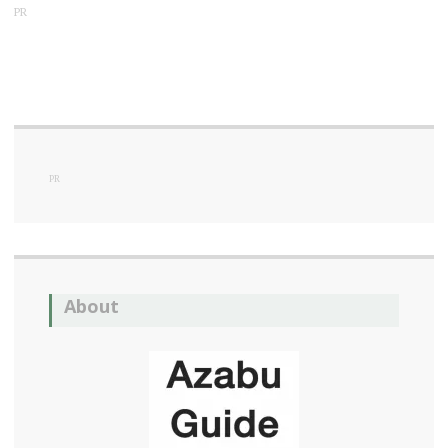
PR
PR
About