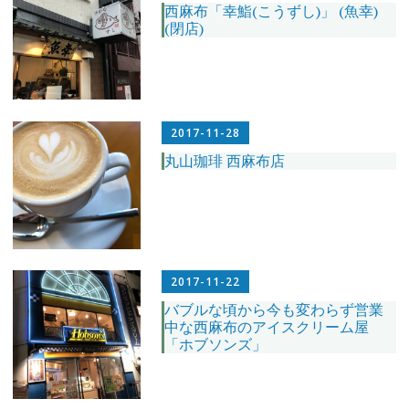
西麻布「幸鮨(こうずし)」 (魚幸)
(閉店)
2017-11-28
丸山珈琲 西麻布店
2017-11-22
バブルな頃から今も変わらず営業
中な西麻布のアイスクリーム屋
「ホブソンズ」