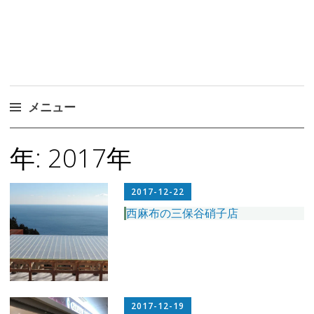
メニュー
コ
年:
2017年
ン
テ
ン
2017-12-22
ツ
西麻布の三保谷硝子店
へ
ス
キ
ッ
プ
2017-12-19