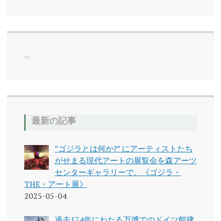
テ
ゴ
リ
ー
PR
最新の記事
”ゴジラとは何か?” にアーティストたち
がせまる現代アートの展覧会を森アーツ
センターギャラリーで。《ゴジラ・
THE・アート展》
2025-05-04
過去174年にわたる万博でのドイツ館建