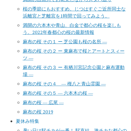
桜の季節にもおすすめ。じつはすぐご近所同士な
浜離宮と芝離宮を1時間で回ってみよう。
満開の六本木や青山、白金で都心の桜を楽しも
う。2022年春都心の桜の最新情報
麻布の桜 その１ ー 芝公園も桜の名所 ―
麻布の桜 その２ ー 東麻布で桜とアートとスィー
ツ ―
麻布の桜 その３ ー 有栖川宮記念公園と麻布運動
場 ―
麻布の桜 その４ ― 権八と青山霊園 ―
麻布の桜 その５ ― 六本木の桜 ―
麻布の桜 ― 広尾 ―
麻布の桜 2019
夏休み特集
暑い日は駅チカが一番！ 駅直結、激チカな都心の