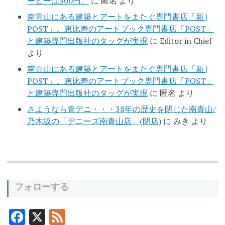
ーヒーは500円。
に
匿名
より
南青山にある建築とアートをまたぐ専門書店「新 |
POST」。恵比寿のアートブック専門書店「POST」
と建築専門出版社のタッグが実現
に
Editor in Chief
より
南青山にある建築とアートをまたぐ専門書店「新 |
POST」。恵比寿のアートブック専門書店「POST」
と建築専門出版社のタッグが実現
に
匿名
より
さようなら青デニ・・・38年の歴史を閉じた南青山/
乃木坂の「デニーズ南青山店」(閉店)
に
みき
より
フォローする
F
X
F