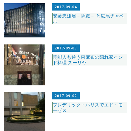
2017-09-04
安藤忠雄展－挑戦－ と広尾チャペ
ル
2017-09-03
芸能人も通う東麻布の隠れ家イン
ド料理 スーリヤ
2017-09-02
フレデリック・ハリスでエド・モ
ーゼス