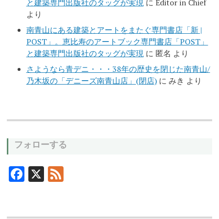
と建築専門出版社のタッグが実現
に
Editor in Chief
より
南青山にある建築とアートをまたぐ専門書店「新 |
POST」。恵比寿のアートブック専門書店「POST」
と建築専門出版社のタッグが実現
に
匿名
より
さようなら青デニ・・・38年の歴史を閉じた南青山/
乃木坂の「デニーズ南青山店」(閉店)
に
みき
より
フォローする
F
X
F
ac
ee
e
d