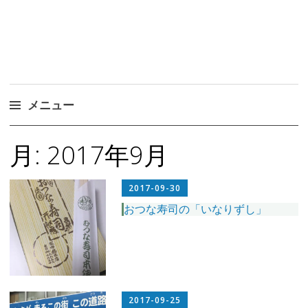
メニュー
コ
月:
2017年9月
ン
テ
ン
2017-09-30
ツ
おつな寿司の「いなりずし」
へ
ス
キ
ッ
プ
2017-09-25