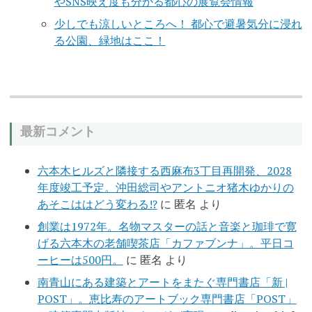
やSNS映え度も分かる都心の展覧会情報
少しでも涼しいところへ！ 都心で避暑気分に浸れ
る公園、緑地はここ！
最新コメント
六本木ヒルズと隣接する西麻布3丁目再開発、2028
年度竣工予定。沖田総司やアントニオ猪木ゆかりの
あそこははどう変わる!?
に
匿名
より
創業は1972年。名物マスターの話と音楽と珈琲で寛
げる六本木の老舗喫茶店「カファブンナ」。平日コ
ーヒーは500円。
に
匿名
より
南青山にある建築とアートをまたぐ専門書店「新 |
POST」。恵比寿のアートブック専門書店「POST」