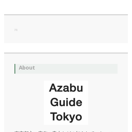
PR
About