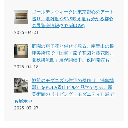
ゴールデンウィークは東京都心のアート
巡り。混雑度やSNS映え度も分かる都心
の展覧会情報(2025年GW)
2025-04-21
庭園の燕子花と併せて観る、南青山の根
津美術館で「国宝・燕子花図と藤花図、
夏秋渓流図」展が開催中。夜間開館も。
2025-04-18
戦前のモダニズム住宅の傑作《土浦亀城
邸》をPOLA青山ビルで見学できる。新
美術館の《リビング・モダニティ》展で
も展示中
2025-03-27