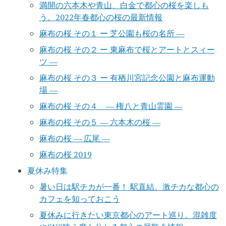
満開の六本木や青山、白金で都心の桜を楽しも
う。2022年春都心の桜の最新情報
麻布の桜 その１ ー 芝公園も桜の名所 ―
麻布の桜 その２ ー 東麻布で桜とアートとスィー
ツ ―
麻布の桜 その３ ー 有栖川宮記念公園と麻布運動
場 ―
麻布の桜 その４ ― 権八と青山霊園 ―
麻布の桜 その５ ― 六本木の桜 ―
麻布の桜 ― 広尾 ―
麻布の桜 2019
夏休み特集
暑い日は駅チカが一番！ 駅直結、激チカな都心の
カフェを知っておこう
夏休みに行きたい東京都心のアート巡り。混雑度