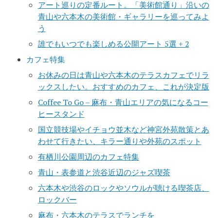
アート巡りの定番ルート。「美術館通り」沿いの
青山や六本木の美術館・ギャラリーを巡ってみよ
う
誰でもいつでも楽しめる公開アート 5選 + 2
カフェ特集
お休みの日は青山や六本木のテラスカフェでリラ
ックスしたい。おすすめのカフェ、これが決定版
Coffee To Go – 麻布・青山エリアの気になるコー
ヒースタンド
国立競技場やイチョウ並木など神宮外苑散策とあ
わせて行きたい、キラー通りや外苑のスポット
有栖川公園周辺のカフェ特集
青山・表参道と渋谷近辺のジャズ喫茶
六本木や渋谷のロックやソウルが聴ける喫茶店、
ロックバー
麻布・六本木のテラスでランチを