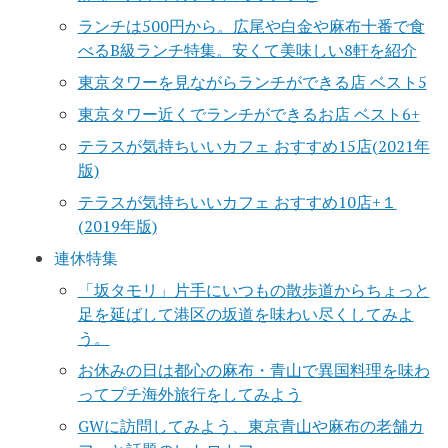
ランチは500円から。広尾や白金や麻布十番で食
べるB級ランチ特集。安くて美味しい8軒を紹介
東京タワーを見ながらランチができる店 ベスト5
東京タワー近くでランチができるお店 ベスト6+
テラスが気持ちいいカフェ おすすめ15店(2021年
版)
テラスが気持ちいいカフェ おすすめ10店+１
(2019年版)
連休特集
「坂タモリ」片手にいつもの散歩道からちょっと
足を延ばして港区の坂道を味わい尽くしてみよ
う。
お休みの日は都心の麻布・青山で異国料理を味わ
ってプチ海外旅行をしてみよう
GWに訪問してみよう、東京青山や麻布の老舗カ