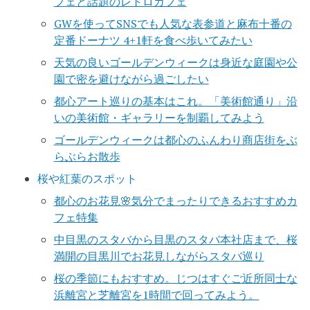
フェと話題のレトロカフェ
GWを使ってSNSでも人気な表参道と麻布十番の
定番ドーナツ 4+1軒を食べ歩いてみたい
天気の良いゴールデンウィークは身近な庭園や公
園で密を避けながら過ごしたい
都心アート巡りの基本はこれ。「美術館通り」沿
いの美術館・ギャラリーを制覇してみよう
ゴールデンウィークは都心のふんわり商店街をぶ
らぶらお散歩
桜や紅葉のスポット
都心のお花見🌸気分でまったりできるおすすめカ
フェ特集
中目黒のスタバから目黒のスタバ本社店まで、桜
満開の目黒川でお花見しながらスタバ巡り
桜の季節にもおすすめ。じつはすぐご近所同士な
浜離宮と芝離宮を1時間で回ってみよう。