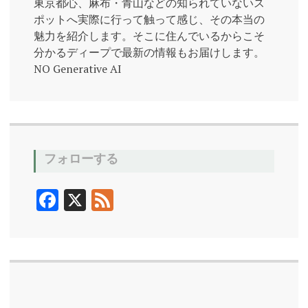
東京都心、麻布・青山などの知られていないス
ポットへ実際に行って触って感じ、その本当の
魅力を紹介します。そこに住んでいるからこそ
分かるディープで最新の情報もお届けします。
NO Generative AI
フォローする
F
X
F
ac
ee
e
d
b
o