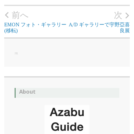
和
前へ
次
投
朗
稿
フ
ナ
ラ
ビ
EMON フォト・ギャラリー
A/D ギャラリーで宇野亞喜
ゲ
ッ
(移転)
良展
ー
ト
シ
ョ
ン
期
間
限
PR
定
カ
フ
ェ
飯
倉
About
片
町
麻
布
台