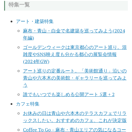
特集一覧
アート・建築特集
麻布・青山・白金で名建築を巡ってみよう(2024
年編)
ゴールデンウィークは東京都心のアート巡り。混
雑度やSNS映え度も分かる都心の展覧会情報
(2024年GW)
アート巡りの定番ルート。「美術館通り」沿いの
青山や六本木の美術館・ギャラリーを巡ってみよ
う
誰でもいつでも楽しめる公開アート 5選 + 2
カフェ特集
お休みの日は青山や六本木のテラスカフェでリラ
ックスしたい。おすすめのカフェ、これが決定版
Coffee To Go – 麻布・青山エリアの気になるコー