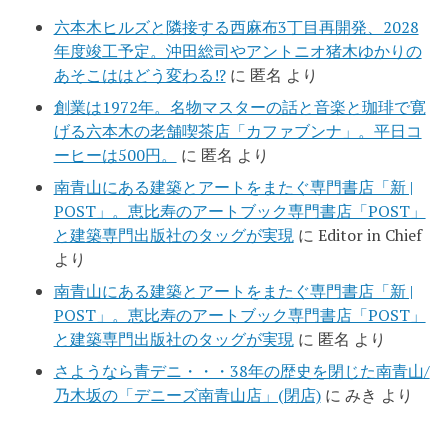
六本木ヒルズと隣接する西麻布3丁目再開発、2028
年度竣工予定。沖田総司やアントニオ猪木ゆかりの
あそこははどう変わる!?
に
匿名
より
創業は1972年。名物マスターの話と音楽と珈琲で寛
げる六本木の老舗喫茶店「カファブンナ」。平日コ
ーヒーは500円。
に
匿名
より
南青山にある建築とアートをまたぐ専門書店「新 |
POST」。恵比寿のアートブック専門書店「POST」
と建築専門出版社のタッグが実現
に
Editor in Chief
より
南青山にある建築とアートをまたぐ専門書店「新 |
POST」。恵比寿のアートブック専門書店「POST」
と建築専門出版社のタッグが実現
に
匿名
より
さようなら青デニ・・・38年の歴史を閉じた南青山/
乃木坂の「デニーズ南青山店」(閉店)
に
みき
より