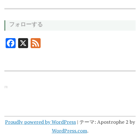
フォローする
F
X
F
ac
ee
e
d
b
o
PR
o
k
Proudly powered by WordPress
|
テーマ: Apostrophe 2 by
WordPress.com
.