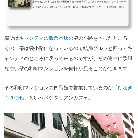
東京都心六本木にほど近い港区麻布台の飯倉片町に、ひっそりとたたずむヴィンテー
ジ住宅がある。通称スペイン村と呼ばれる「和朗フラット」だ。 この建物は、昭和1
1年ごろ建てられた洋風集合住宅で、当時5棟が建てられたが戦火で一部…
場所は
キャンティの飯倉本店
の脇の小路を下ったところ。
その一帯は袋小路になっているので結局グルッと回ってキ
ャンティのところに戻って来るのですが、その途中に欧風
な白い壁の和朗マンションを何軒か見ることができます。
その和朗マンションの四号館で営業しているのが「
ひなぎ
くきつね
」というベジタリアンカフェ。