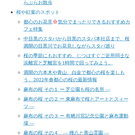
らぶらお散歩
桜や紅葉のスポット
都心のお花見
気分でまったりできるおすすめカ
フェ特集
中目黒のスタバから目黒のスタバ本社店まで、桜
満開の目黒川でお花見しながらスタバ巡り
桜の季節にもおすすめ。じつはすぐご近所同士な
浜離宮と芝離宮を1時間で回ってみよう。
満開の六本木や青山、白金で都心の桜を楽しも
う。2022年春都心の桜の最新情報
麻布の桜 その１ ー 芝公園も桜の名所 ―
麻布の桜 その２ ー 東麻布で桜とアートとスィー
ツ ―
麻布の桜 その３ ー 有栖川宮記念公園と麻布運動
場 ―
麻布の桜 その４ ― 権八と青山霊園 ―