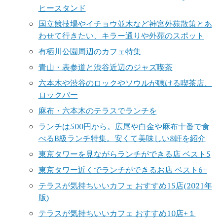
ヒースタンド
国立競技場やイチョウ並木など神宮外苑散策とあ
わせて行きたい、キラー通りや外苑のスポット
有栖川公園周辺のカフェ特集
青山・表参道と渋谷近辺のジャズ喫茶
六本木や渋谷のロックやソウルが聴ける喫茶店、
ロックバー
麻布・六本木のテラスでランチを
ランチは500円から。広尾や白金や麻布十番で食
べるB級ランチ特集。安くて美味しい8軒を紹介
東京タワーを見ながらランチができる店 ベスト5
東京タワー近くでランチができるお店 ベスト6+
テラスが気持ちいいカフェ おすすめ15店(2021年
版)
テラスが気持ちいいカフェ おすすめ10店+１