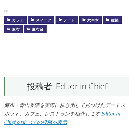
PR
カフェ
スィーツ
デート
六本木
建築
カ
フ
麻布
麻布台
ェ
ひ
な
ぎ
く
き
つ
ね
投稿者:
Editor in Chief
ビ
ン
テ
ー
麻布・青山界隈を実際に歩き倒して見つけたデートス
ジ
マ
ポット、カフェ、レストランを紹介します
Editor in
ン
シ
Chief のすべての投稿を表示
ョ
ン