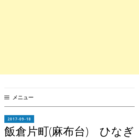
メニュー
コ
EDITOR
ン
2017-09-18
IN
テ
飯倉片町(麻布台) ひなぎ
CHIEF
ン