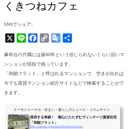
くきつねカフェ
ツ
へ
ス
SNSでシェア:
キ
ッ
X
Line
Facebook
Copy
Google
共
プ
Link
Translate
有
麻布台の片隅には築80年という信じられないくらい旧いマ
ンションが現役で残っています。
「和朗フラット」と呼ばれるマンションで、空きが出れば
今でも賃貸マンション紹介サイトなどで検索することがで
きます。
スーモジャーナル - 住まい・暮らしのニュース・コラムサイト
現存する奇跡！ 都心にたたずむヴィンテージ賃貸住宅
「和朗フラット」
http://suumo.jp/journal/2014/04/12/60551/