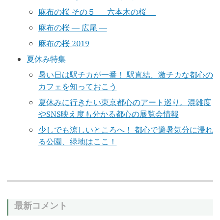
麻布の桜 その５ ― 六本木の桜 ―
麻布の桜 ― 広尾 ―
麻布の桜 2019
夏休み特集
暑い日は駅チカが一番！ 駅直結、激チカな都心の
カフェを知っておこう
夏休みに行きたい東京都心のアート巡り。混雑度
やSNS映え度も分かる都心の展覧会情報
少しでも涼しいところへ！ 都心で避暑気分に浸れ
る公園、緑地はここ！
最新コメント