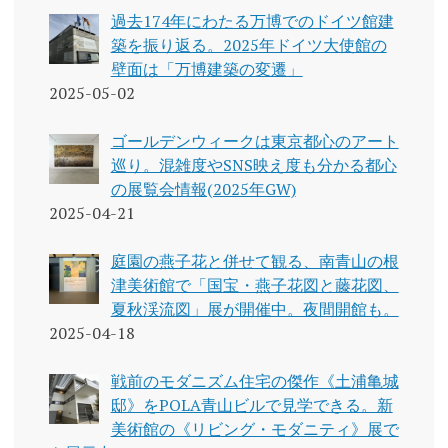
過去174年にわたる万博でのドイツ館建
築を振り返る。2025年ドイツ大使館の
壁面は「万博建築の変遷」
2025-05-02
ゴールデンウィークは東京都心のアート
巡り。混雑度やSNS映え度も分かる都心
の展覧会情報(2025年GW)
2025-04-21
庭園の燕子花と併せて観る、南青山の根
津美術館で「国宝・燕子花図と藤花図、
夏秋渓流図」展が開催中。夜間開館も。
2025-04-18
戦前のモダニズム住宅の傑作《土浦亀城
邸》をPOLA青山ビルで見学できる。新
美術館の《リビング・モダニティ》展で