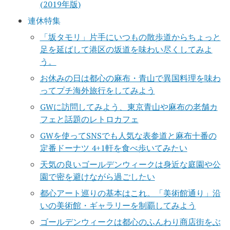
(2019年版)
連休特集
「坂タモリ」片手にいつもの散歩道からちょっと
足を延ばして港区の坂道を味わい尽くしてみよ
う。
お休みの日は都心の麻布・青山で異国料理を味わ
ってプチ海外旅行をしてみよう
GWに訪問してみよう、東京青山や麻布の老舗カ
フェと話題のレトロカフェ
GWを使ってSNSでも人気な表参道と麻布十番の
定番ドーナツ 4+1軒を食べ歩いてみたい
天気の良いゴールデンウィークは身近な庭園や公
園で密を避けながら過ごしたい
都心アート巡りの基本はこれ。「美術館通り」沿
いの美術館・ギャラリーを制覇してみよう
ゴールデンウィークは都心のふんわり商店街をぶ