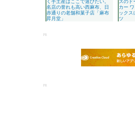
く手土産はここで選びたい。
スのド
名店の誉れも高い西麻布、日
カー 
赤通りの老舗和菓子店「麻布
ックス
昇月堂」
ツ
PR
PR