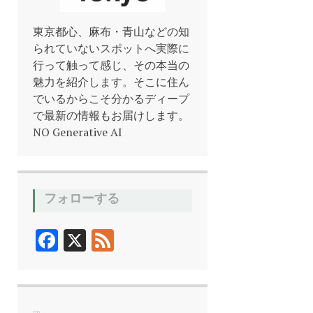
東京都心、麻布・青山などの知
られていないスポットへ実際に
行って触って感じ、その本当の
魅力を紹介します。そこに住ん
でいるからこそ分かるディープ
で最新の情報もお届けします。
NO Generative AI
フォローする
F
X
F
ac
ee
e
d
b