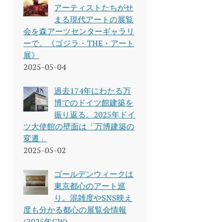
アーティストたちがせ
まる現代アートの展覧
会を森アーツセンターギャラリ
ーで。《ゴジラ・THE・アート
展》
2025-05-04
過去174年にわたる万
博でのドイツ館建築を
振り返る。2025年ドイ
ツ大使館の壁面は「万博建築の
変遷」
2025-05-02
ゴールデンウィークは
東京都心のアート巡
り。混雑度やSNS映え
度も分かる都心の展覧会情報
(2025年GW)