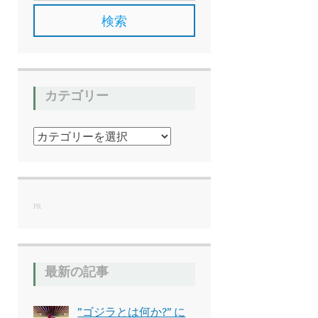
カテゴリー
カ
テ
ゴ
リ
ー
PR
最新の記事
”ゴジラとは何か?” に