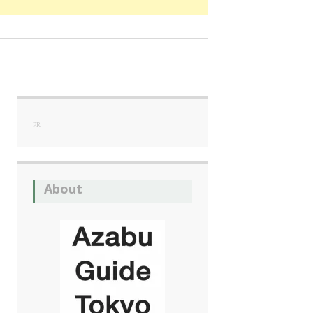
PR
About