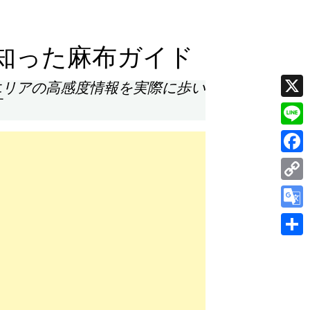
知った麻布ガイド
エリアの高感度情報を実際に歩い
す
X
Line
Face
Cop
Link
Goog
Tran
共
有