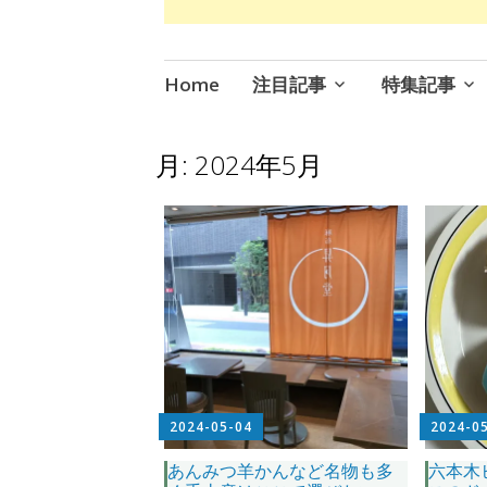
コ
Home
注目記事
特集記事
ン
テ
ン
月:
2024年5月
ツ
へ
ス
キ
ッ
プ
2024-05-04
2024-0
あんみつ羊かんなど名物も多
六本木