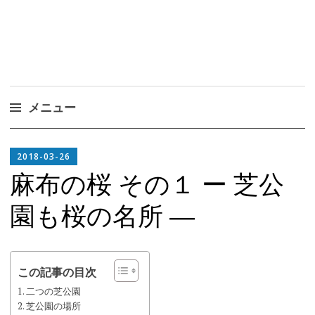
メニュー
コ
EDITOR
ン
2018-03-26
IN
テ
麻布の桜 その１ ー 芝公
CHIEF
ン
園も桜の名所 ―
ツ
へ
ス
キ
この記事の目次
ッ
二つの芝公園
プ
芝公園の場所