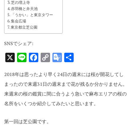
芝の増上寺
赤羽橋と弁天池
「うかい」と東京タワー
集会広場
東京都立芝公園
SNSでシェア:
X
Line
Facebook
Copy
Google
共
Link
Translate
有
2018年は思ったより早く24日の週末には桜が開花してし
まったので来週31日の週末まで花が残るか分かりません。
来週末の桜の鑑賞に間に合うよう急いで麻布エリアの桜の
名所をいくつか紹介してみたいと思います。
第一回は芝公園です。