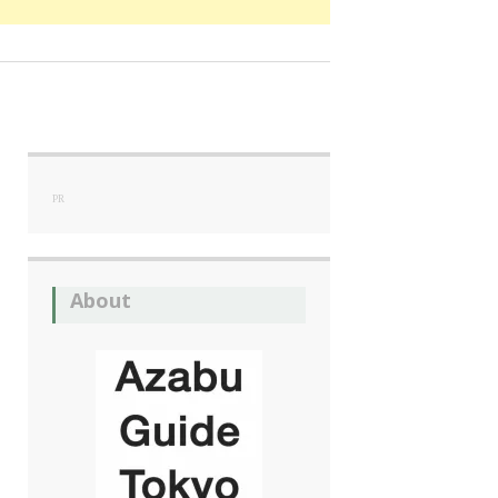
PR
About