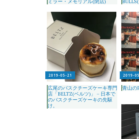
ミラー・メモリアル(閉店)
BULLS
2019-05-21
2019-0
広尾のバスクチーズケーキ専門
青山のPI
店「BELTZ(ベルツ)」 – 日本で
のバスクチーズケーキの先駆
け。