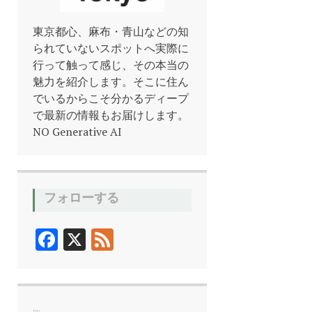
東京都心、麻布・青山などの知
られていないスポットへ実際に
行って触って感じ、その本当の
魅力を紹介します。そこに住ん
でいるからこそ分かるディープ
で最新の情報もお届けします。
NO Generative AI
フォローする
F
X
F
ac
ee
e
d
b