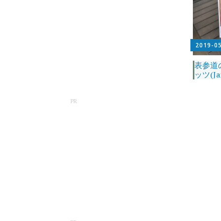
2019-0
表参道
ッツ(Ja
PR