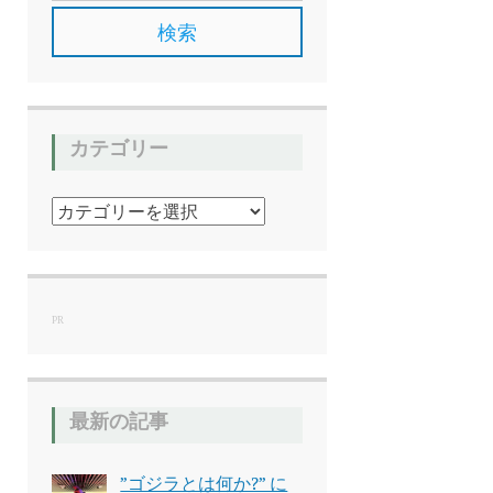
カテゴリー
カ
テ
ゴ
リ
ー
PR
最新の記事
”ゴジラとは何か?” に