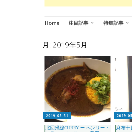
コ
Home
注目記事
特集記事
ン
テ
ン
月:
2019年5月
ツ
へ
ス
キ
ッ
プ
2019-05-31
2019-0
北回帰線CURRY ー ヘンリー・
麻布十