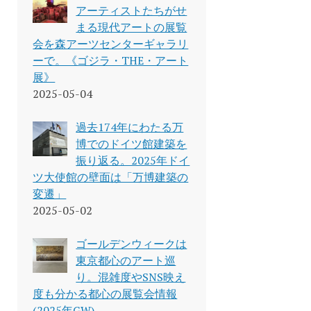
アーティストたちがせ
まる現代アートの展覧
会を森アーツセンターギャラリ
ーで。《ゴジラ・THE・アート
展》
2025-05-04
過去174年にわたる万
博でのドイツ館建築を
振り返る。2025年ドイ
ツ大使館の壁面は「万博建築の
変遷」
2025-05-02
ゴールデンウィークは
東京都心のアート巡
り。混雑度やSNS映え
度も分かる都心の展覧会情報
(2025年GW)