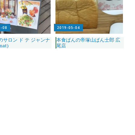
5-08
2019-05-04
のサロン ド テ ジャンナ
本食ぱんの帝塚山ぱん士郎 広
nat)
尾店