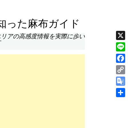
知った麻布ガイド
エリアの高感度情報を実際に歩い
す
X
Line
Face
Cop
Link
Goog
Tran
共
有