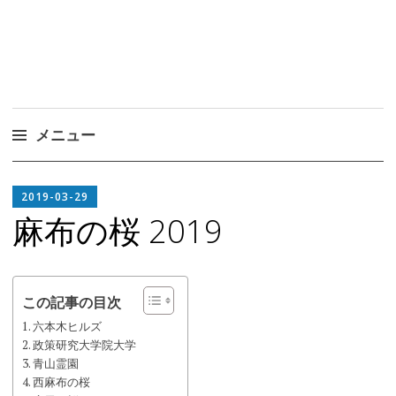
メニュー
コ
EDITOR
ン
2019-03-29
IN
テ
麻布の桜 2019
CHIEF
ン
ツ
へ
この記事の目次
ス
六本木ヒルズ
キ
政策研究大学院大学
ッ
青山霊園
プ
西麻布の桜