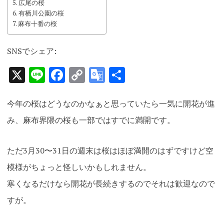
広尾の桜
有栖川公園の桜
麻布十番の桜
SNSでシェア:
X
Line
Facebook
Copy
Google
共
Link
Translate
有
今年の桜はどうなのかなぁと思っていたら一気に開花が進
み、麻布界隈の桜も一部ではすでに満開です。
ただ3月30〜31日の週末は桜はほぼ満開のはずですけど空
模様がちょっと怪しいかもしれません。
寒くなるだけなら開花が長続きするのでそれは歓迎なので
すが。