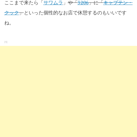
ここまで来たら「
サワムラ
」
や「
3206
」に「
キャプテン・
クック
」
といった個性的なお店で休憩するのもいいです
ね。
PR