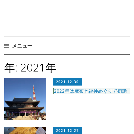
メニュー
コ
年:
2021年
ン
テ
ン
2021-12-30
ツ
2022年は麻布七福神めぐりで初詣
へ
ス
キ
ッ
プ
2021-12-27