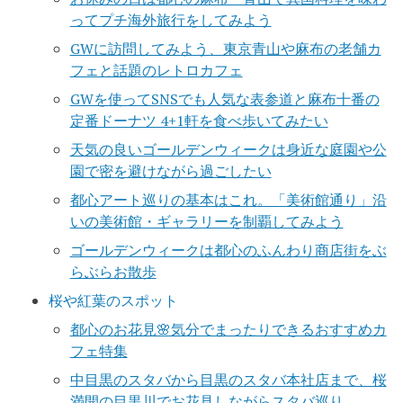
ってプチ海外旅行をしてみよう
GWに訪問してみよう、東京青山や麻布の老舗カ
フェと話題のレトロカフェ
GWを使ってSNSでも人気な表参道と麻布十番の
定番ドーナツ 4+1軒を食べ歩いてみたい
天気の良いゴールデンウィークは身近な庭園や公
園で密を避けながら過ごしたい
都心アート巡りの基本はこれ。「美術館通り」沿
いの美術館・ギャラリーを制覇してみよう
ゴールデンウィークは都心のふんわり商店街をぶ
らぶらお散歩
桜や紅葉のスポット
都心のお花見🌸気分でまったりできるおすすめカ
フェ特集
中目黒のスタバから目黒のスタバ本社店まで、桜
満開の目黒川でお花見しながらスタバ巡り