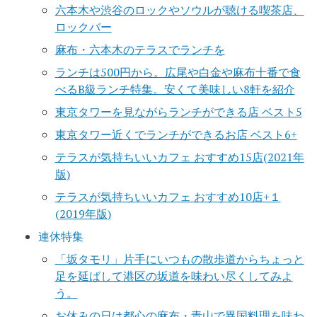
六本木や渋谷のロックやソウルが聴ける喫茶店、
ロックバー
麻布・六本木のテラスでランチを
ランチは500円から。広尾や白金や麻布十番で食
べるB級ランチ特集。安くて美味しい8軒を紹介
東京タワーを見ながらランチができる店 ベスト5
東京タワー近くでランチができるお店 ベスト6+
テラスが気持ちいいカフェ おすすめ15店(2021年
版)
テラスが気持ちいいカフェ おすすめ10店+１
(2019年版)
連休特集
「坂タモリ」片手にいつもの散歩道からちょっと
足を延ばして港区の坂道を味わい尽くしてみよ
う。
お休みの日は都心の麻布・青山で異国料理を味わ