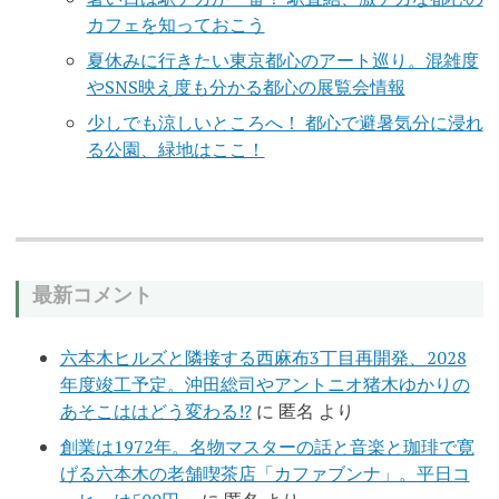
カフェを知っておこう
夏休みに行きたい東京都心のアート巡り。混雑度
やSNS映え度も分かる都心の展覧会情報
少しでも涼しいところへ！ 都心で避暑気分に浸れ
る公園、緑地はここ！
最新コメント
六本木ヒルズと隣接する西麻布3丁目再開発、2028
年度竣工予定。沖田総司やアントニオ猪木ゆかりの
あそこははどう変わる!?
に
匿名
より
創業は1972年。名物マスターの話と音楽と珈琲で寛
げる六本木の老舗喫茶店「カファブンナ」。平日コ