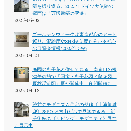
築を振り返る。2025年ドイツ大使館の
壁面は「万博建築の変遷」
2025-05-02
ゴールデンウィークは東京都心のアート
巡り。混雑度やSNS映え度も分かる都心
の展覧会情報(2025年GW)
2025-04-21
庭園の燕子花と併せて観る、南青山の根
津美術館で「国宝・燕子花図と藤花図、
夏秋渓流図」展が開催中。夜間開館も。
2025-04-18
戦前のモダニズム住宅の傑作《土浦亀城
邸》をPOLA青山ビルで見学できる。新
美術館の《リビング・モダニティ》展で
も展示中