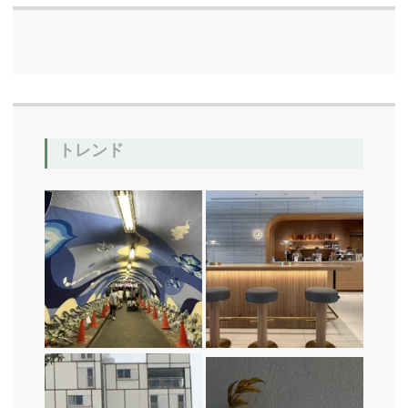
b
o
o
k
トレンド