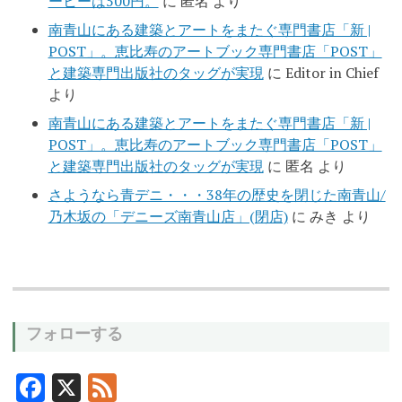
ーヒーは500円。
に
匿名
より
南青山にある建築とアートをまたぐ専門書店「新 |
POST」。恵比寿のアートブック専門書店「POST」
と建築専門出版社のタッグが実現
に
Editor in Chief
より
南青山にある建築とアートをまたぐ専門書店「新 |
POST」。恵比寿のアートブック専門書店「POST」
と建築専門出版社のタッグが実現
に
匿名
より
さようなら青デニ・・・38年の歴史を閉じた南青山/
乃木坂の「デニーズ南青山店」(閉店)
に
みき
より
フォローする
F
X
F