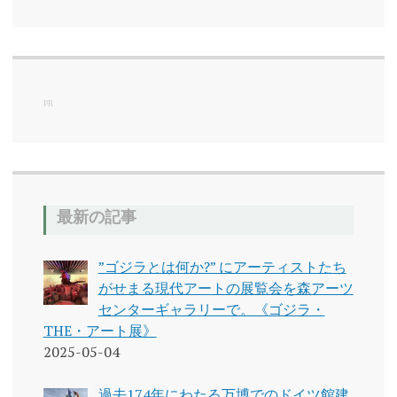
テ
ゴ
リ
ー
PR
最新の記事
”ゴジラとは何か?” にアーティストたち
がせまる現代アートの展覧会を森アーツ
センターギャラリーで。《ゴジラ・
THE・アート展》
2025-05-04
過去174年にわたる万博でのドイツ館建