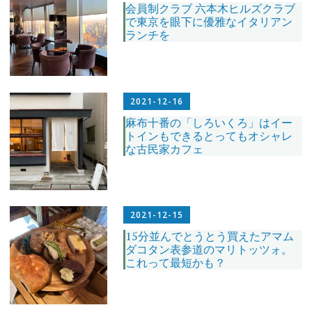
会員制クラブ 六本木ヒルズクラブ
で東京を眼下に優雅なイタリアン
ランチを
2021-12-16
麻布十番の「しろいくろ」はイー
トインもできるとってもオシャレ
な古民家カフェ
2021-12-15
15分並んでとうとう買えたアマム
ダコタン表参道のマリトッツォ。
これって最短かも？