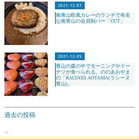
2021-12-07
南青山欧風カレーのランチで有名
な南青山の会員制バー「CUT」
2021-12-05
青山の森の中でモーニングやドー
ナツが食べられる、ののあおやま
の「RACINES AOYAMA(ラシーヌ
青山)」
投
稿
過去の投稿
ナ
ビ
ゲ
ー
シ
PR
ョ
ン