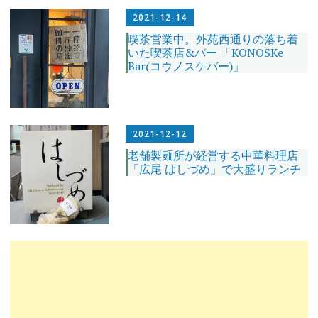
2021-12-14
喫茶営業中。外苑西通りの落ち着
いた喫茶店&バー 「KONOSKe
Bar(コウノスケバー)」
2021-12-12
老舗製麺所が経営する中華料理店
「広尾 はしづめ」で大盛りランチ