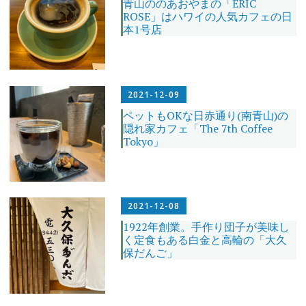
青山ののあおやまの「ERIC
ROSE」はハワイの人気カフェの日
本1号店
2021-12-09
ペットもOKな日赤通り(南青山)の
隠れ家カフェ「The 7th Coffee
Tokyo」
2021-12-08
1922年創業。手作り団子が美味し
く定食もある白金と高輪の「大久
保だんご」