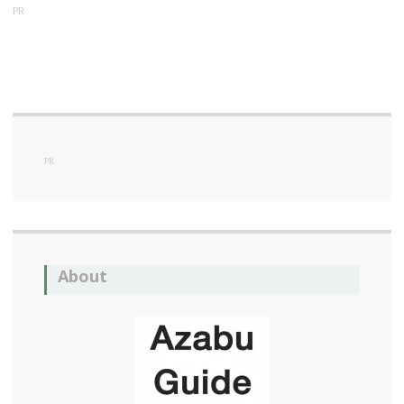
PR
PR
About