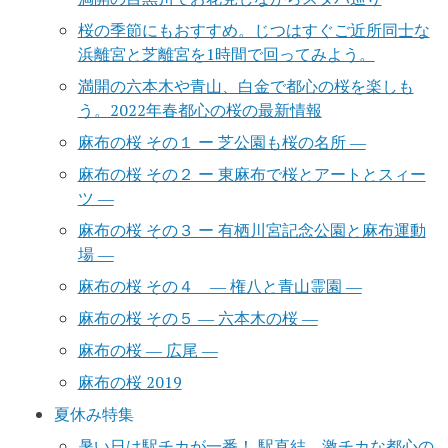
桜の季節にもおすすめ。じつはすぐご近所同士な
浜離宮と芝離宮を1時間で回ってみよう。
満開の六本木や青山、白金で都心の桜を楽しも
う。2022年春都心の桜の最新情報
麻布の桜 その１ ー 芝公園も桜の名所 ―
麻布の桜 その２ ー 東麻布で桜とアートとスィー
ツ ―
麻布の桜 その３ ー 有栖川宮記念公園と麻布運動
場 ―
麻布の桜 その４ ― 権八と青山霊園 ―
麻布の桜 その５ ― 六本木の桜 ―
麻布の桜 ― 広尾 ―
麻布の桜 2019
夏休み特集
暑い日は駅チカが一番！ 駅直結、激チカな都心の