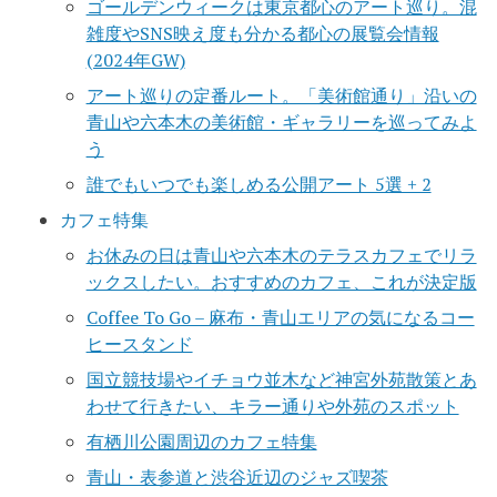
ゴールデンウィークは東京都心のアート巡り。混
雑度やSNS映え度も分かる都心の展覧会情報
(2024年GW)
アート巡りの定番ルート。「美術館通り」沿いの
青山や六本木の美術館・ギャラリーを巡ってみよ
う
誰でもいつでも楽しめる公開アート 5選 + 2
カフェ特集
お休みの日は青山や六本木のテラスカフェでリラ
ックスしたい。おすすめのカフェ、これが決定版
Coffee To Go – 麻布・青山エリアの気になるコー
ヒースタンド
国立競技場やイチョウ並木など神宮外苑散策とあ
わせて行きたい、キラー通りや外苑のスポット
有栖川公園周辺のカフェ特集
青山・表参道と渋谷近辺のジャズ喫茶