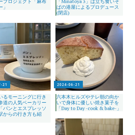
ープロジェクト「麻布
「Minatoya 3」は立ち食いそ
ー」
ばの港屋によるプロデュース
(閉店)
7-21
2024-06-21
いるモーニングに行き
六本木ヒルズやテレ朝の向か
参道の人気ベーカリー
いで身体に優しい焼き菓子を
「パンとエスプレッソ
「Day to Day -cook & bake-」
駅からの行き方も紹