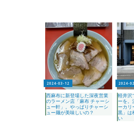
2024-03-12
2024-0
西麻布に新登場した深夜営業
軽井沢
のラーメン店「麻布 チャーシ
ーを。
ュー軒」。やっぱりチャーシ
ーカリ
ュー麺が美味しいの？
黒」は
い