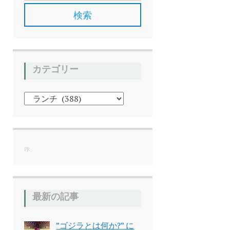
カテゴリー
カ
テ
ゴ
リ
ー
PR
最新の記事
”ゴジラとは何か?” に