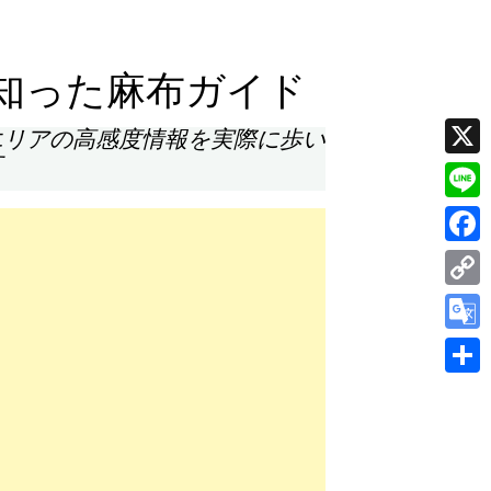
知った麻布ガイド
エリアの高感度情報を実際に歩い
す
X
Line
Face
Cop
Link
Goog
Tran
共
有