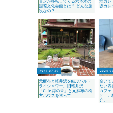
ョンが移転してくる六本木の
地カレ
国際文化会館とは？ どんな施
坂カレ
設なの？
2024-07-30
2024-0
元麻布と軽井沢を結ぶハル・
空いて
ライシャワー。旧軽井沢
たい表
「Cafe 涼の音」と元麻布の松
カフェ
方ハウスを巡って
と」。
介。