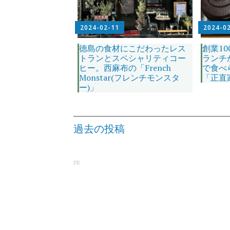
2024-02-11
2024-0
徳島の食材にこだわったレス
創業1
トランとスペシャリティコー
ランチ
ヒー。西麻布の「French
で食べ
Monstar(フレンチモンスタ
「正直
ー)」
投
稿
過去の投稿
ナ
ビ
ゲ
ー
シ
PR
ョ
ン