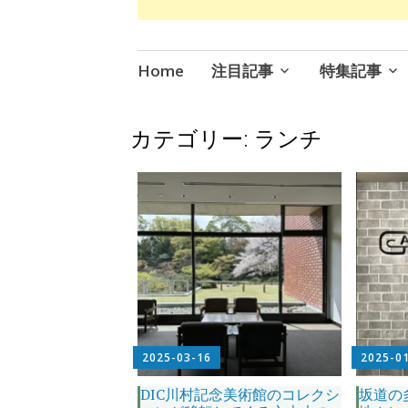
コ
Home
注目記事
特集記事
ン
テ
ン
カテゴリー:
ランチ
ツ
へ
ス
キ
ッ
プ
2025-03-16
2025-0
DIC川村記念美術館のコレクシ
坂道の