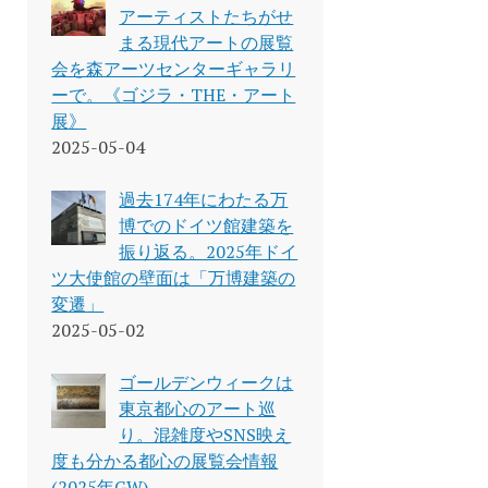
アーティストたちがせ
まる現代アートの展覧
会を森アーツセンターギャラリ
ーで。《ゴジラ・THE・アート
展》
2025-05-04
過去174年にわたる万
博でのドイツ館建築を
振り返る。2025年ドイ
ツ大使館の壁面は「万博建築の
変遷」
2025-05-02
ゴールデンウィークは
東京都心のアート巡
り。混雑度やSNS映え
度も分かる都心の展覧会情報
(2025年GW)