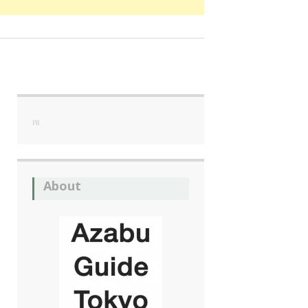
PR
About