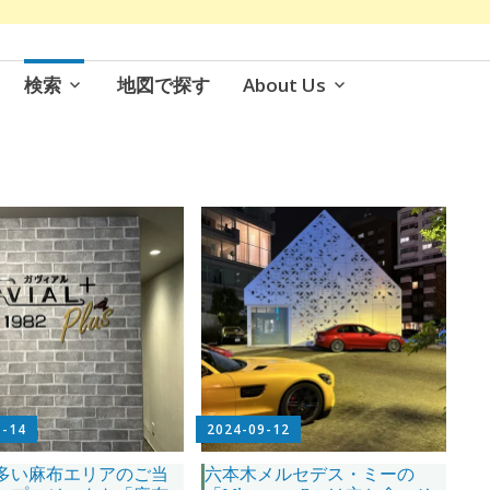
検索
地図で探す
About Us
1-14
2024-09-12
多い麻布エリアのご当
六本木メルセデス・ミーの