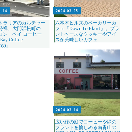
4-14
2024-03-25
トラリアのカルチャー
六本木ヒルズのベーカリーカ
発祥、大門浜松町の
フェ「Down to Plant」。プラ
ロン・ベイ コーヒー
ントベースなクッキーやアイ
 Bay Coffee
スが美味しいカフェ
ny)」
2024-03-14
広い緑の庭でコーヒーや緑の
プラントを愉しめる南青山の