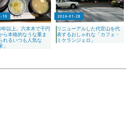
2-10
2024-01-28
00年以上。六本木で千円
リニューアルした代官山を代
から本格的なうな重ま
表するおしゃれな「カフェ・
られるいつも人気な
ミケランジェロ」
家」