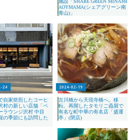
施設「SHARE GREEN MINAMI
AOYMAMA(シェアグリーン南
青山)」
2-24
2024-02-19
で自家焙煎したコーヒ
古川橋から天現寺橋へ。移
沢村の新しい店舗「ベ
転、再開したタモリご贔屓で
ーラウンジ沢村 中目
有名な町中華の有名店「盛運
桜の季節にも訪問した
亭」(閉店)