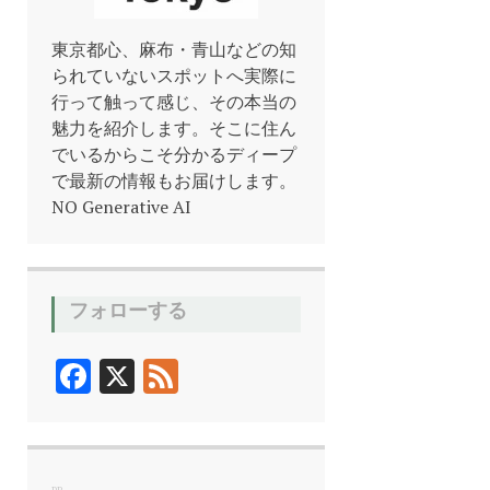
東京都心、麻布・青山などの知
られていないスポットへ実際に
行って触って感じ、その本当の
魅力を紹介します。そこに住ん
でいるからこそ分かるディープ
で最新の情報もお届けします。
NO Generative AI
フォローする
F
X
F
ac
ee
e
d
b