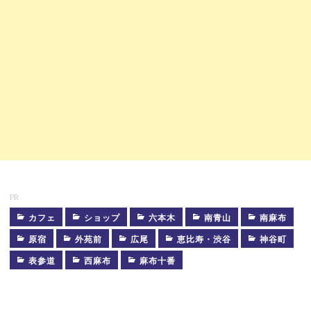
PR
カフェ
ショップ
六本木
南青山
南麻布
TOGO
原宿
外苑前
広尾
恵比寿・渋谷
神谷町
カ
表参道
西麻布
麻布十番
フ
ェ
ス
タ