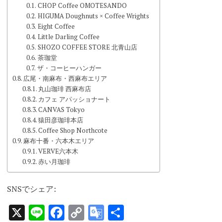
CHOP Coffee OMOTESANDO
HIGUMA Doughnuts × Coffee Wrights
Eight Coffee
Little Darling Coffee
SHOZO COFFEE STORE 北青山店
茶珈堂
ザ・コーヒーハンガー
広尾・南麻布・西麻布エリア
丸山珈琲 西麻布店
カフェ アパッショナート
CANVAS Tokyo
猿田彦珈琲本店
Coffee Shop Northcote
麻布十番・六本木エリア
VERVE六本木
赤い月珈琲
SNSでシェア:
X
Line
Facebook
Copy
Google
共