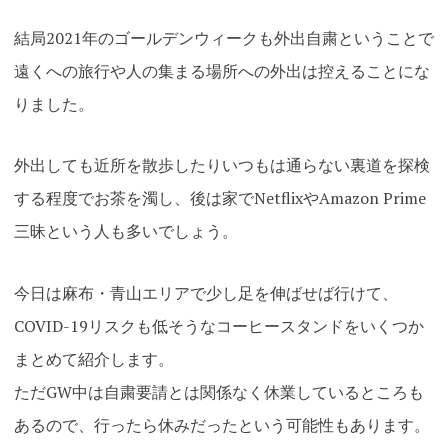
Link
Translate
有
結局2021年のゴールデンウィークも外出自粛ということで
遠くへの旅行や人の集まる場所への外出は控えることにな
りました
。
外出しても近所を散歩したりいつもは通らない裏道を探検
する程度でお茶を濁し、後は家でNetflixやAmazon Prime
三昧という人も多いでしょう。
今日は麻布・青山エリアで少し足を伸ばせば行けて、
COVID-19リスクも低そうなコーヒースタンドをいくつか
まとめて紹介します。
ただGW中は自粛要請とは関係なく休業しているところも
あるので、行ったら休みだったという可能性もあります。