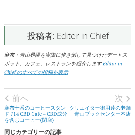
ン
ド
コ
ー
ヒ
ー
投稿者:
Editor in Chief
コ
ー
麻布・青山界隈を実際に歩き倒して見つけたデートス
ヒ
ー
ポット、カフェ、レストランを紹介します
Editor in
ス
タ
Chief のすべての投稿を表示
ン
ド
テ
前へ
次
投
イ
稿
ク
ナ
ア
ビ
麻布十番のコーヒースタン
クリエイター御用達の老舗
ゲ
ウ
ド 714 CBD Cafe – CBD成分
青山ブックセンター本店
ー
ト
シ
を含むコーヒー(閉店)
ョ
ン
六
同じカテゴリーの記事
本