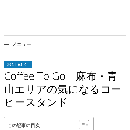
メニュー
コ
EDITOR
ン
2021-05-01
IN
テ
Coffee To Go – 麻布・青
CHIEF
ン
山エリアの気になるコー
ツ
へ
ヒースタンド
ス
キ
ッ
プ
この記事の目次