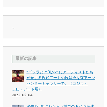
テ
ゴ
リ
ー
PR
最新の記事
”ゴジラとは何か?” にアーティストたち
がせまる現代アートの展覧会を森アーツ
センターギャラリーで。《ゴジラ・
THE・アート展》
2025-05-04
過去174年にわたる万博でのドイツ館建