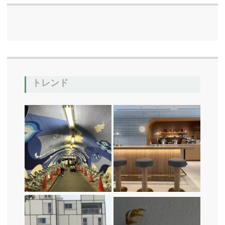
b
o
o
k
トレンド