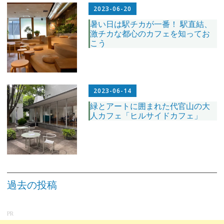
2023-06-20
暑い日は駅チカが一番！ 駅直結、
激チカな都心のカフェを知ってお
こう
2023-06-14
緑とアートに囲まれた代官山の大
人カフェ「ヒルサイドカフェ」
投
稿
過去の投稿
ナ
ビ
ゲ
ー
シ
PR
ョ
ン