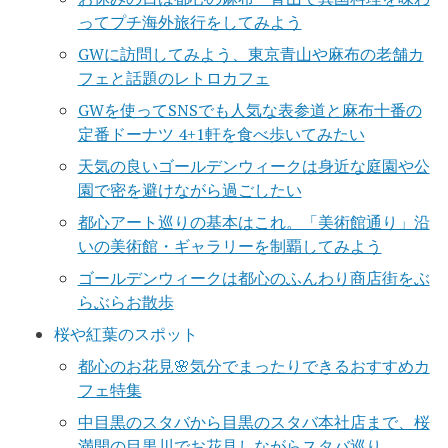
ってプチ海外旅行をしてみよう
GWに訪問してみよう、東京青山や麻布の老舗カ
フェと話題のレトロカフェ
GWを使ってSNSでも人気な表参道と麻布十番の
定番ドーナツ 4+1軒を食べ歩いてみたい
天気の良いゴールデンウィークは身近な庭園や公
園で密を避けながら過ごしたい
都心アート巡りの基本はこれ。「美術館通り」沿
いの美術館・ギャラリーを制覇してみよう
ゴールデンウィークは都心のふんわり商店街をぶ
らぶらお散歩
桜や紅葉のスポット
都心のお花見🌸気分でまったりできるおすすめカ
フェ特集
中目黒のスタバから目黒のスタバ本社店まで、桜
満開の目黒川でお花見しながらスタバ巡り