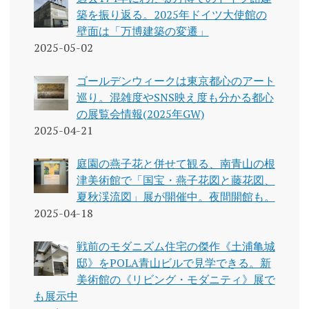
築を振り返る。2025年ドイツ大使館の
壁面は「万博建築の変遷」
2025-05-02
ゴールデンウィークは東京都心のアート
巡り。混雑度やSNS映え度も分かる都心
の展覧会情報(2025年GW)
2025-04-21
庭園の燕子花と併せて観る、南青山の根
津美術館で「国宝・燕子花図と藤花図、
夏秋渓流図」展が開催中。夜間開館も。
2025-04-18
戦前のモダニズム住宅の傑作《土浦亀城
邸》をPOLA青山ビルで見学できる。新
美術館の《リビング・モダニティ》展で
も展示中