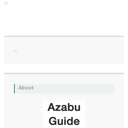
PR
PR
About