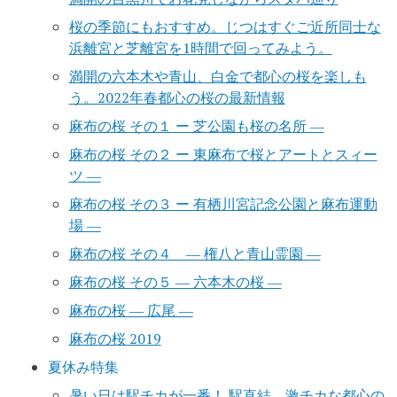
桜の季節にもおすすめ。じつはすぐご近所同士な
浜離宮と芝離宮を1時間で回ってみよう。
満開の六本木や青山、白金で都心の桜を楽しも
う。2022年春都心の桜の最新情報
麻布の桜 その１ ー 芝公園も桜の名所 ―
麻布の桜 その２ ー 東麻布で桜とアートとスィー
ツ ―
麻布の桜 その３ ー 有栖川宮記念公園と麻布運動
場 ―
麻布の桜 その４ ― 権八と青山霊園 ―
麻布の桜 その５ ― 六本木の桜 ―
麻布の桜 ― 広尾 ―
麻布の桜 2019
夏休み特集
暑い日は駅チカが一番！ 駅直結、激チカな都心の