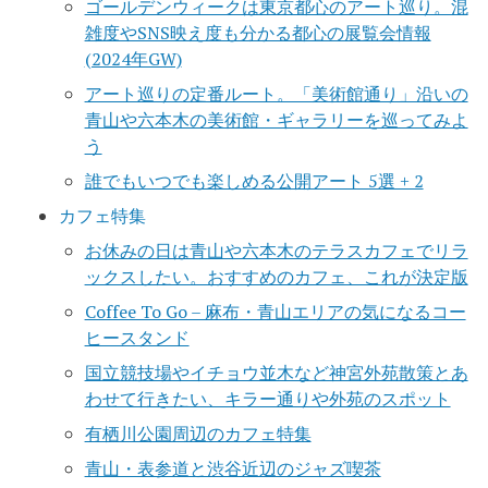
ゴールデンウィークは東京都心のアート巡り。混
雑度やSNS映え度も分かる都心の展覧会情報
(2024年GW)
アート巡りの定番ルート。「美術館通り」沿いの
青山や六本木の美術館・ギャラリーを巡ってみよ
う
誰でもいつでも楽しめる公開アート 5選 + 2
カフェ特集
お休みの日は青山や六本木のテラスカフェでリラ
ックスしたい。おすすめのカフェ、これが決定版
Coffee To Go – 麻布・青山エリアの気になるコー
ヒースタンド
国立競技場やイチョウ並木など神宮外苑散策とあ
わせて行きたい、キラー通りや外苑のスポット
有栖川公園周辺のカフェ特集
青山・表参道と渋谷近辺のジャズ喫茶