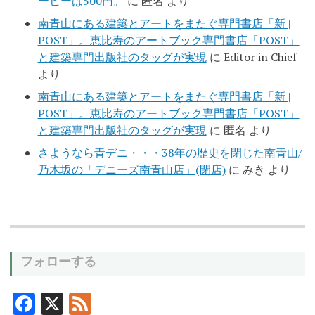
ーヒーは500円。
に
匿名
より
南青山にある建築とアートをまたぐ専門書店「新 |
POST」。恵比寿のアートブック専門書店「POST」
と建築専門出版社のタッグが実現
に
Editor in Chief
より
南青山にある建築とアートをまたぐ専門書店「新 |
POST」。恵比寿のアートブック専門書店「POST」
と建築専門出版社のタッグが実現
に
匿名
より
さようなら青デニ・・・38年の歴史を閉じた南青山/
乃木坂の「デニーズ南青山店」(閉店)
に
みき
より
フォローする
F
X
F