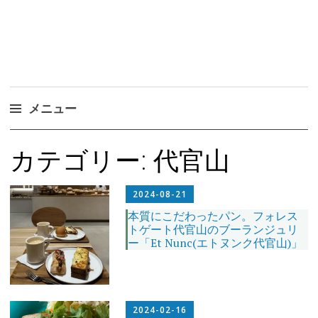
メニュー
コ
カテゴリー:
代官山
ン
テ
ン
2024-08-21
ツ
本質にこだわったパン。フォレス
トゲート代官山のブーランジュリ
へ
ー「Et Nunc(エトヌンク代官山)」
ス
キ
ッ
プ
2024-02-16