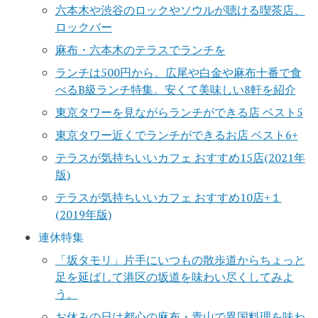
六本木や渋谷のロックやソウルが聴ける喫茶店、
ロックバー
麻布・六本木のテラスでランチを
ランチは500円から。広尾や白金や麻布十番で食
べるB級ランチ特集。安くて美味しい8軒を紹介
東京タワーを見ながらランチができる店 ベスト5
東京タワー近くでランチができるお店 ベスト6+
テラスが気持ちいいカフェ おすすめ15店(2021年
版)
テラスが気持ちいいカフェ おすすめ10店+１
(2019年版)
連休特集
「坂タモリ」片手にいつもの散歩道からちょっと
足を延ばして港区の坂道を味わい尽くしてみよ
う。
お休みの日は都心の麻布・青山で異国料理を味わ