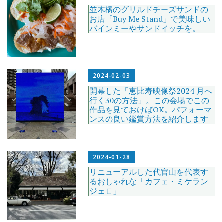
並木橋のグリルドチーズサンドの
お店「Buy Me Stand」で美味しい
バインミーやサンドイッチを。
2024-02-03
開幕した「恵比寿映像祭2024 月へ
行く30の方法」。この会場でこの
作品を見ておけばOK。パフォーマ
ンスの良い鑑賞方法を紹介します
2024-01-28
リニューアルした代官山を代表す
るおしゃれな「カフェ・ミケラン
ジェロ」