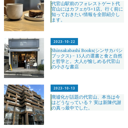
代官山駅前のフォレストゲート代
官山にはカフェが3+1店。行く前に
知っておきたい情報を全部紹介し
ます。
2023-10-22
Shinsakabashi Books(シンサカバシ
ブックス) − 15人の選書と食と自然
と哲学と。大人が愉しめる代官山
の小さな書店
2023-10-13
廃墟化が話題の代官山、本当は今
はどうなっている？ 実は新陳代謝
の真っ最中でした。