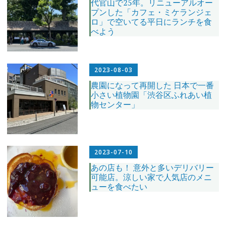
代官山で25年。リニューアルオー
プンした「カフェ・ミケランジェ
ロ」で空いてる平日にランチを食
べよう
2023-08-03
農園になって再開した 日本で一番
小さい植物園「渋谷区ふれあい植
物センター」
2023-07-10
あの店も！ 意外と多いデリバリー
可能店。涼しい家で人気店のメニ
ューを食べたい