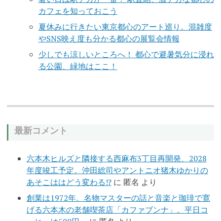
カフェを知っておこう
夏休みに行きたい東京都心のアート巡り。混雑度
やSNS映え度も分かる都心の展覧会情報
少しでも涼しいところへ！ 都心で避暑気分に浸れ
る公園、緑地はここ！
最新コメント
六本木ヒルズと隣接する西麻布3丁目再開発、2028
年度竣工予定。沖田総司やアントニオ猪木ゆかりの
あそこははどう変わる!?
に
匿名
より
創業は1972年。名物マスターの話と音楽と珈琲で寛
げる六本木の老舗喫茶店「カファブンナ」。平日コ