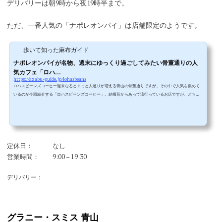
デリバリーは朝9時から夜19時半まで。
ただ、一番人気の「ナポレオンパイ」は店舗限定のようです。
歩いて知った麻布ガイド
ナポレオンパイが名物、週末にゆっくり過ごしてみたい骨董通りの人
気カフェ「ロハ...
https://azabu-guide.jp/lohasbeans
ロハスビーンズコーヒー週末なるとぐっと人通りが増える青山の骨董通りですが、その中で人気を集めて
いるのが今回紹介する「ロハスビーンズコーヒー」。結構昔からあって流行っているお店ですが、どちら
かというとお隣の「グラニースミス」の方が流行っている印象がありました。それが最近はロハスビーン
ズの方が明らかに行列の長さが違います。▲時には平日なのに行列になっていることもあり、どうなって
いるのか気になっていました。▲通り沿いはテラス席になっています。ロハスビーンズコーヒーで朝食こ
の日は普通に朝食で利用してみ...
定休日：
なし
営業時間：
9:00 – 19:30
デリバリー：
グラニー・スミス 青山