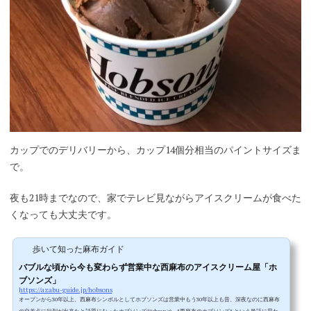
カップでのデリバリーから、カップ14個分相当のパイントサイズま
で。
夜も21時までなので、家でテレビ見ながらアイスクリームが食べた
くなっても大丈夫です。
歩いて知った麻布ガイド
バブルな頃から今も変わらず営業中な西麻布のアイスクリーム屋「ホ
ブソンズ」
https://azabu-guide.jp/hobsons
オープンから30年以上、西麻布シンボルとしてホブソンズは営業中もう30年以上も昔、深夜なのに西麻布