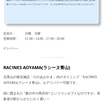
薬膳スープカレー Shania恵比寿ガーデンプレイスの更に目黒駅側の完全なる住宅街の中に唐突にある薬
膳スープカレーのお店シャナイアのレポートです。ランチは予約不可なのでひたすら待つしかないのです
が、夜は予約ができるということで予約してディナータイムに行ってきました。シャナイアの場所お店の
場所ですが、恵比寿ガーデンプレイスを通り越して山手線の線路沿いにずんずん進みます。三田丘の上公
園沿いに坂道をくだって行く途中、右側にシャナイアの看板があります。▼看板の手前の道を右折します
▼右折するとこんな感じです。▼...
定休日：
日曜、月曜
営業時間：
11:00 – 14:00、17:00 – 20:00
デリバリー：
RACINES AOYAMA(ラシーヌ青山)
北青山の複合施設「ののあおやま」内のダイニング「RACINES
AOYAMA(ラシーヌ青山)」もデリバリー可能です。
緑に囲まれた ”森の中の商店街” というコンセプトなのですが、表
参道の駅からがとにかく暑い！