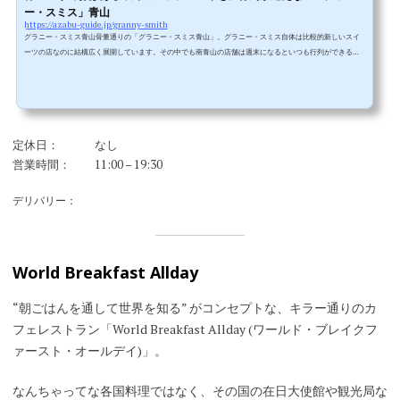
ー・スミス」青山
https://azabu-guide.jp/granny-smith
グラニー・スミス青山骨董通りの「グラニー・スミス青山」。グラニー・スミス自体は比較的新しいスイ
ーツの店なのに結構広く展開しています。その中でも南青山の店舗は週末になるといつも行列ができる大
人気店です。骨董通り周辺はスイーツの人気も多く激戦区ですね。パンデミックの最中はさすがに行列に
なることも少なかったのですが営業制限が緩くなったら元通りというか以前より賑わっているように感じ
ます。▲”おばあちゃんの味” をコンセプトにしているだけあって店舗もアンティーク風。これが骨董通り
に似合っています。おばあち...
定休日：
なし
営業時間：
11:00 – 19:30
デリバリー：
World Breakfast Allday
“朝ごはんを通して世界を知る” がコンセプトな、キラー通りのカ
フェレストラン「World Breakfast Allday (ワールド・ブレイクフ
ァースト・オールデイ)」。
なんちゃってな各国料理ではなく、その国の在日大使館や観光局な