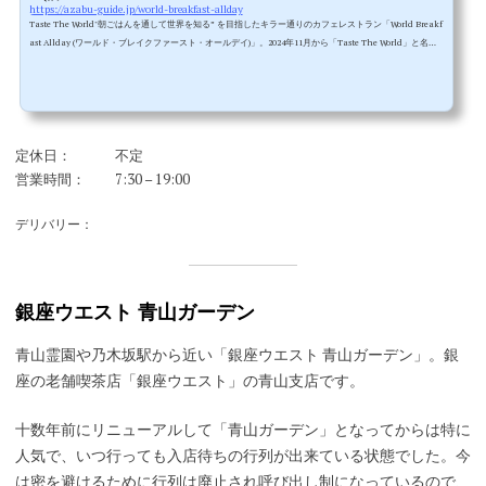
https://azabu-guide.jp/world-breakfast-allday
Taste The World"朝ごはんを通して世界を知る” を目指したキラー通りのカフェレストラン「World Breakf
ast Allday (ワールド・ブレイクファースト・オールデイ)」。2024年11月から「Taste The World」と名前
を改め再出発しています。世界の土地の人が毎日食べる朝食は、その素材や調理法など土地の文化を色濃
く反映したもの。その朝食を知れば世界も知ることができるというコンセプトで2013年にオープンしたカ
フェレストランですが、店名が変わり ”朝食” にこだわらず世界の料理を紹介していくようです。創業以
来、世界各国の朝食...
定休日：
不定
営業時間：
7:30 – 19:00
デリバリー：
銀座ウエスト 青山ガーデン
青山霊園や乃木坂駅から近い「銀座ウエスト 青山ガーデン」。銀
座の老舗喫茶店「銀座ウエスト」の青山支店です。
十数年前にリニューアルして「青山ガーデン」となってからは特に
人気で、いつ行っても入店待ちの行列が出来ている状態でした。今
は密を避けるために行列は廃止され呼び出し制になっているので、