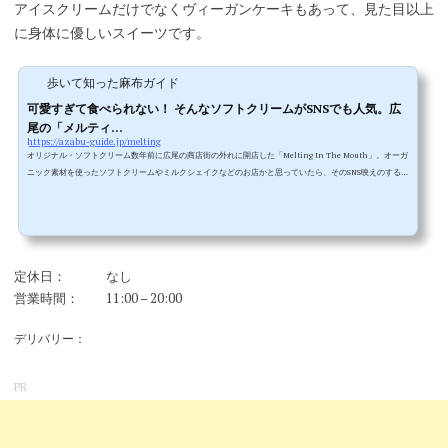
アイスクリームだけでなくヴィーガンケーキもあって、見た目以上
に身体に優しいスイーツです。
歩いて知った麻布ガイド
可愛すぎて食べられない！ そんなソフトクリームがSNSでも人気。広
尾の「メルティ...
https://azabu-guide.jp/melting
オリジナル・ソフトクリーム数年前に広尾の商店街の外れに開店した「Melting In The Mouth」。オーガ
ニック素材を使ったソフトクリームやミルクシェイクなどのお店かと思っていたら、そのSNS映えのするメ
ニューの数々が大人気でひと夏でブレイク。▲これがその人気な「オリジナル・ソフトクリーム」。500
円。有機牛乳を使って・・・という能書きはともかくこのビジュアルが人気ですね。外見はどう見てもよ
く出来た食品サンプルにしか見えません。でも中は濃厚なソフトクリーム。このチープでポップな ”可愛
さ” が人気の秘密。限定ソフト...
定休日：
なし
営業時間：
11:00 – 20:00
デリバリー：
PR