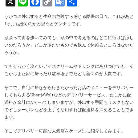
X
Line
Facebook
Copy
Google
共
Link
Translate
有
うかつに外出すると生命の危険すら感じる酷暑の日々。これがあと
1ヶ月も続くのかと思うとゲンナリです。
頑張って街を歩いてみても、頭の中で考えるのはどこに行けば涼し
いのだろうか、どこか冷たいものでも飲んで休めるところはないだ
ろうか。
でもせっかく冷たいアイスクリームやドリンクにありつけても、そ
こからまた家に帰ったり駐車場までたどり着くのが大変です。
そこで、自宅に居ながら行きたかったお店のメニューをデリバリー
してもらえるUberやWoltなどのデリバリーサービス。たしかに配
送料が余計にかかってしまいますが、外出する手間もリスクもない
ですしクーポンなどを上手く活用すれば配送料を抑えることもでき
ます。
そこでデリバリー可能な人気店をケース別に紹介してみます。