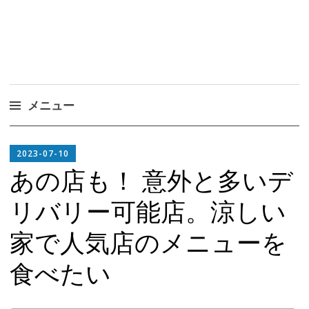
メニュー
コ
EDITOR
ン
2023-07-10
IN
テ
あの店も！ 意外と多いデ
CHIEF
ン
リバリー可能店。涼しい
ツ
へ
家で人気店のメニューを
ス
キ
食べたい
ッ
プ