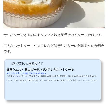
デリバリーできるのはドリンクと焼き菓子それとケーキだけです。
巨大なホットケーキやスフレなどはデリバリーの対応外なのが残念
です。
歩いて知った麻布ガイド
銀座ウエスト 青山ガーデンでスフレとホットケーキ
https://azabu-guide.jp/aoyamagarden
「銀座ウエスト」といえば戦後すぐから銀座に本店を構える”喫茶室”。青山にも半世紀前から支店を出し
ています。その青山店は10年ほど前にリニューアルして以来「銀座ウエスト 青山ガーデン」として人気を
博しています。乃木坂の駅から近いのに六本木の雑踏からは遠く、気持ちの良い空間ということもあり常
に入店待ちの行列が出来ている超人気店です。青山公園や青山霊園の桜が咲く時期も近づいてきたので、
桜見物と併せて青山ガーデンを訪問してみたいですね。青山ガーデン本当の名前は「銀座ウエスト」なの
で店先の店名もそうなってい...