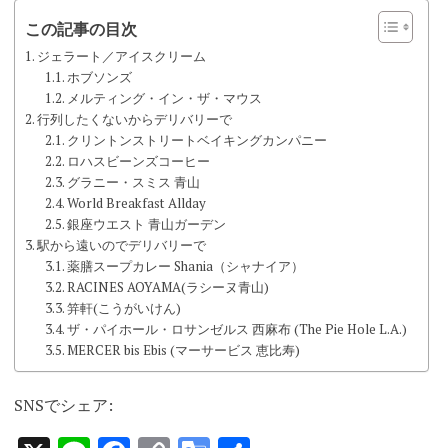
この記事の目次
ジェラート／アイスクリーム
ホブソンズ
メルティング・イン・ザ・マウス
行列したくないからデリバリーで
クリントンストリートベイキングカンパニー
ロハスビーンズコーヒー
グラニー・スミス 青山
World Breakfast Allday
銀座ウエスト 青山ガーデン
駅から遠いのでデリバリーで
薬膳スープカレー Shania（シャナイア）
RACINES AOYAMA(ラシーヌ青山)
笄軒(こうがいけん)
ザ・パイホール・ロサンゼルス 西麻布 (The Pie Hole L.A.)
MERCER bis Ebis (マーサービス 恵比寿)
SNSでシェア: