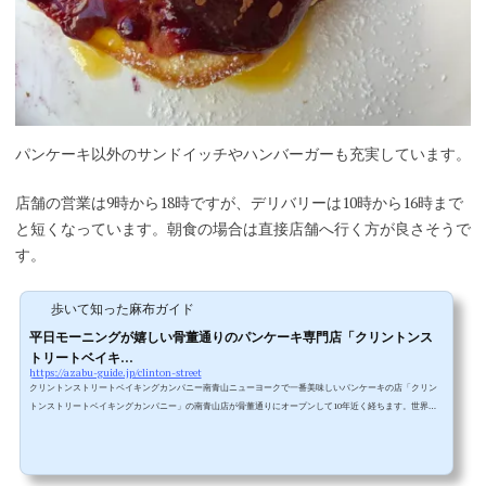
パンケーキ以外のサンドイッチやハンバーガーも充実しています。
店舗の営業は9時から18時ですが、デリバリーは10時から16時まで
と短くなっています。朝食の場合は直接店舗へ行く方が良さそうで
す。
歩いて知った麻布ガイド
平日モーニングが嬉しい骨董通りのパンケーキ専門店「クリントンス
トリートベイキ...
https://azabu-guide.jp/clinton-street
クリントンストリートベイキングカンパニー南青山ニューヨークで一番美味しいパンケーキの店「クリン
トンストリートベイキングカンパニー」の南青山店が骨董通りにオープンして10年近く経ちます。世界一
おいしいパンケーキというオーストラリア発祥の「ビルズ」と並ぶパンケーキブームの火付け役ですね。
一時期は平日も週末も、朝から閉店時間までインバウンド系のお客さんが行列していたものですが、さす
がにパンデミックの最中は行列もありませんでした。インバウンドのお客さんが戻ってきた今がどうなっ
ているかというと、やっぱり...