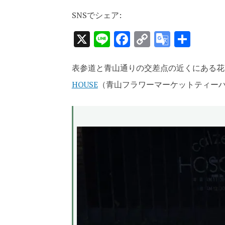
SNSでシェア:
X
Line
Facebook
Copy
Google
共
Link
Transla
有
表参道と青山通りの交差点の近くにある
HOUSE
（青山フラワーマーケットティー