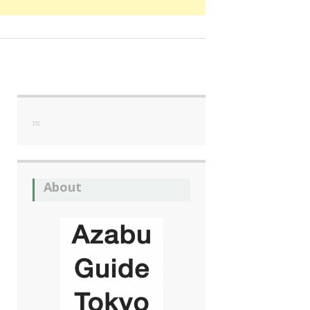
PR
About