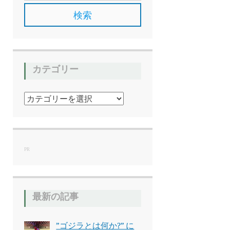
カテゴリー
カ
テ
ゴ
リ
ー
PR
最新の記事
”ゴジラとは何か?” に