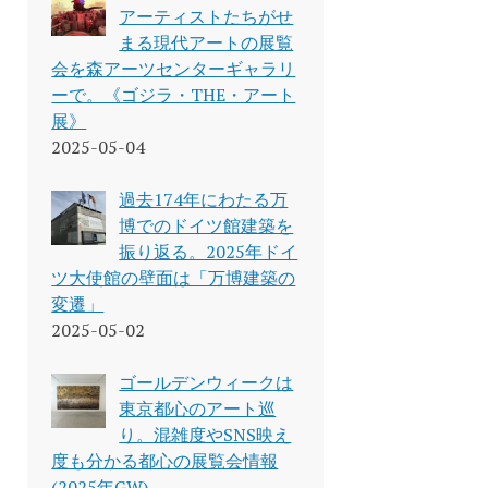
アーティストたちがせ
まる現代アートの展覧
会を森アーツセンターギャラリ
ーで。《ゴジラ・THE・アート
展》
2025-05-04
過去174年にわたる万
博でのドイツ館建築を
振り返る。2025年ドイ
ツ大使館の壁面は「万博建築の
変遷」
2025-05-02
ゴールデンウィークは
東京都心のアート巡
り。混雑度やSNS映え
度も分かる都心の展覧会情報
(2025年GW)