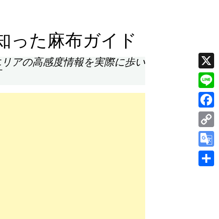
知った麻布ガイド
エリアの高感度情報を実際に歩い
す
X
Line
Face
Cop
Link
Goog
Tran
共
有