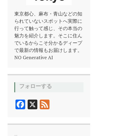
東京都心、麻布・青山などの知
られていないスポットへ実際に
行って触って感じ、その本当の
魅力を紹介します。そこに住ん
でいるからこそ分かるディープ
で最新の情報もお届けします。
NO Generative AI
フォローする
F
X
F
ac
ee
e
d
b