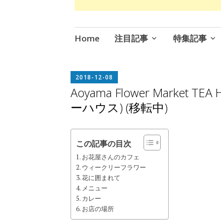
コ
Home
注目記事
特集記事
ン
テ
ン
EDITOR
2018-12-08
ツ
Aoyama Flower Marke
へ
ーハウス) (移転中)
ス
キ
ッ
この記事の目次
プ
お花屋さんのカフェ
ウィークリーフラワー
花に囲まれて
メニュー
カレー
お店の場所