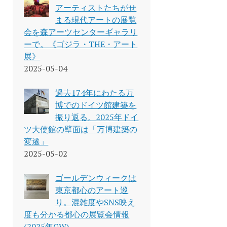
アーティストたちがせ
まる現代アートの展覧
会を森アーツセンターギャラリ
ーで。《ゴジラ・THE・アート
展》
2025-05-04
過去174年にわたる万
博でのドイツ館建築を
振り返る。2025年ドイ
ツ大使館の壁面は「万博建築の
変遷」
2025-05-02
ゴールデンウィークは
東京都心のアート巡
り。混雑度やSNS映え
度も分かる都心の展覧会情報
(2025年GW)