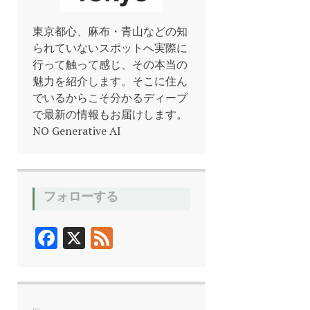
東京都心、麻布・青山などの知
られていないスポットへ実際に
行って触って感じ、その本当の
魅力を紹介します。そこに住ん
でいるからこそ分かるディープ
で最新の情報もお届けします。
NO Generative AI
フォローする
F
X
F
ac
ee
e
d
b