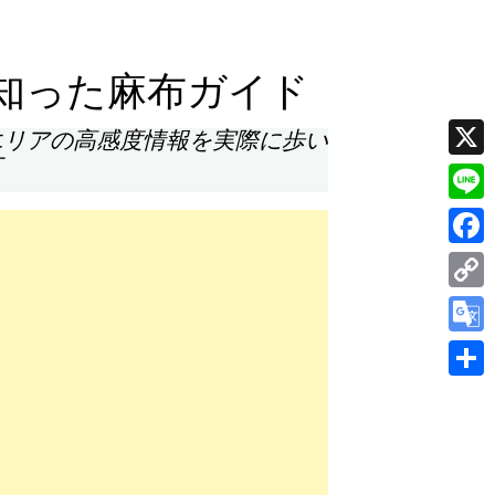
知った麻布ガイド
エリアの高感度情報を実際に歩い
す
X
Line
Face
Cop
Link
Goog
Tran
共
有