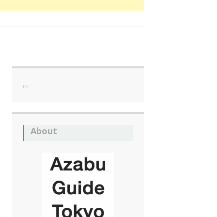
PR
About