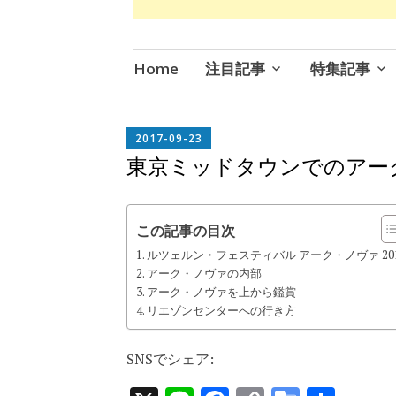
コ
Home
注目記事
特集記事
ン
テ
ン
EDITOR
2017-09-23
IN
ツ
東京ミッドタウンでのアーク
CHIEF
へ
ス
キ
この記事の目次
ッ
ルツェルン・フェスティバル アーク・ノヴァ 20
プ
アーク・ノヴァの内部
アーク・ノヴァを上から鑑賞
リエゾンセンターへの行き方
SNSでシェア: