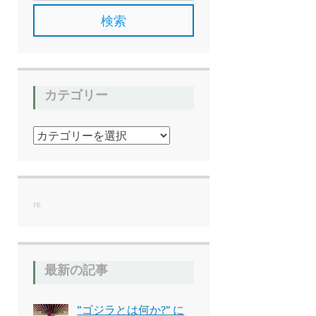
カテゴリー
カ
テ
ゴ
リ
ー
PR
最新の記事
”ゴジラとは何か?” に