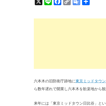
X
Line
Facebook
Copy
Google
共
Link
Transla
有
六本木の旧防衛庁跡地に
東京ミッドタウン(
ら数年遅れで開業し六本木を歓楽地から観
来年には「東京ミッドタウン日比谷」とい