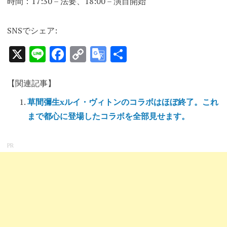
時間：17:30 – 法要、18:00 – 演目開始
SNSでシェア:
X
Line
Facebook
Copy
Google
共
Link
Translate
有
【関連記事】
草間彌生xルイ・ヴィトンのコラボはほぼ終了。これ
まで都心に登場したコラボを全部見せます。
PR