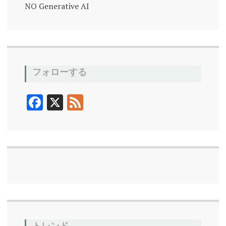
NO Generative AI
フォローする
F
X
F
ac
ee
e
d
b
o
o
k
トレンド