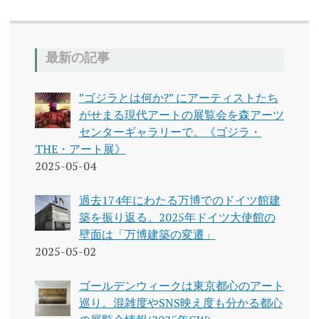
最新の記事
”ゴジラとは何か?” にアーティストたち
がせまる現代アートの展覧会を森アーツ
センターギャラリーで。《ゴジラ・
THE・アート展》
2025-05-04
過去174年にわたる万博でのドイツ館建
築を振り返る。2025年ドイツ大使館の
壁面は「万博建築の変遷」
2025-05-02
ゴールデンウィークは東京都心のアート
巡り。混雑度やSNS映え度も分かる都心