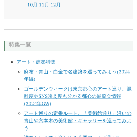
10月
11月
12月
特集一覧
アート・建築特集
麻布・青山・白金で名建築を巡ってみよう(2024
年編)
ゴールデンウィークは東京都心のアート巡り。混
雑度やSNS映え度も分かる都心の展覧会情報
(2024年GW)
アート巡りの定番ルート。「美術館通り」沿いの
青山や六本木の美術館・ギャラリーを巡ってみよ
う