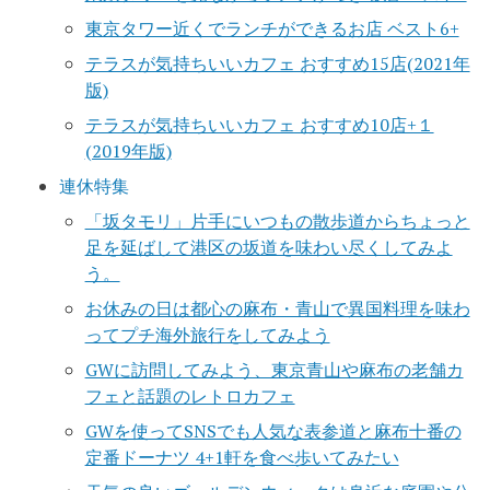
東京タワー近くでランチができるお店 ベスト6+
テラスが気持ちいいカフェ おすすめ15店(2021年
版)
テラスが気持ちいいカフェ おすすめ10店+１
(2019年版)
連休特集
「坂タモリ」片手にいつもの散歩道からちょっと
足を延ばして港区の坂道を味わい尽くしてみよ
う。
お休みの日は都心の麻布・青山で異国料理を味わ
ってプチ海外旅行をしてみよう
GWに訪問してみよう、東京青山や麻布の老舗カ
フェと話題のレトロカフェ
GWを使ってSNSでも人気な表参道と麻布十番の
定番ドーナツ 4+1軒を食べ歩いてみたい