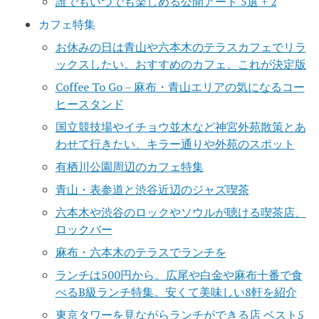
誰でもいつでも楽しめる公開アート 5選 + 2
カフェ特集
お休みの日は青山や六本木のテラスカフェでリラ
ックスしたい。おすすめのカフェ、これが決定版
Coffee To Go – 麻布・青山エリアの気になるコー
ヒースタンド
国立競技場やイチョウ並木など神宮外苑散策とあ
わせて行きたい、キラー通りや外苑のスポット
有栖川公園周辺のカフェ特集
青山・表参道と渋谷近辺のジャズ喫茶
六本木や渋谷のロックやソウルが聴ける喫茶店、
ロックバー
麻布・六本木のテラスでランチを
ランチは500円から。広尾や白金や麻布十番で食
べるB級ランチ特集。安くて美味しい8軒を紹介
東京タワーを見ながらランチができる店 ベスト5