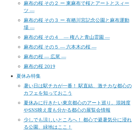
麻布の桜 その２ ー 東麻布で桜とアートとスィー
ツ ―
麻布の桜 その３ ー 有栖川宮記念公園と麻布運動
場 ―
麻布の桜 その４ ― 権八と青山霊園 ―
麻布の桜 その５ ― 六本木の桜 ―
麻布の桜 ― 広尾 ―
麻布の桜 2019
夏休み特集
暑い日は駅チカが一番！ 駅直結、激チカな都心の
カフェを知っておこう
夏休みに行きたい東京都心のアート巡り。混雑度
やSNS映え度も分かる都心の展覧会情報
少しでも涼しいところへ！ 都心で避暑気分に浸れ
る公園、緑地はここ！