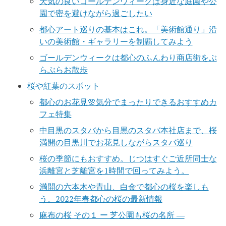
天気の良いゴールデンウィークは身近な庭園や公
園で密を避けながら過ごしたい
都心アート巡りの基本はこれ。「美術館通り」沿
いの美術館・ギャラリーを制覇してみよう
ゴールデンウィークは都心のふんわり商店街をぶ
らぶらお散歩
桜や紅葉のスポット
都心のお花見🌸気分でまったりできるおすすめカ
フェ特集
中目黒のスタバから目黒のスタバ本社店まで、桜
満開の目黒川でお花見しながらスタバ巡り
桜の季節にもおすすめ。じつはすぐご近所同士な
浜離宮と芝離宮を1時間で回ってみよう。
満開の六本木や青山、白金で都心の桜を楽しも
う。2022年春都心の桜の最新情報
麻布の桜 その１ ー 芝公園も桜の名所 ―