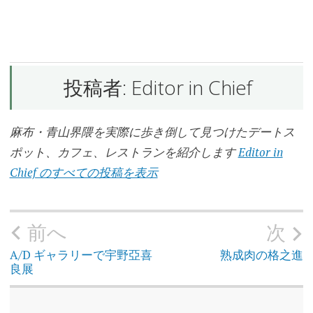
薪
能
投稿者:
Editor in Chief
麻布・青山界隈を実際に歩き倒して見つけたデートス
ポット、カフェ、レストランを紹介します
Editor in
Chief のすべての投稿を表示
前へ
次
投
稿
ナ
ビ
A/D ギャラリーで宇野亞喜
熟成肉の格之進
ゲ
良展
ー
シ
ョ
ン