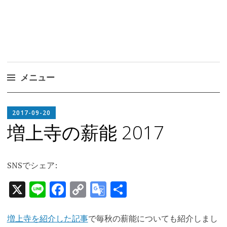
メニュー
コ
EDITOR
ン
2017-09-20
IN
テ
増上寺の薪能 2017
CHIEF
ン
ツ
へ
SNSでシェア:
ス
X
Line
Facebook
Copy
Google
共
キ
Link
Translate
有
ッ
プ
増上寺を紹介した記事
で毎秋の薪能についても紹介しまし