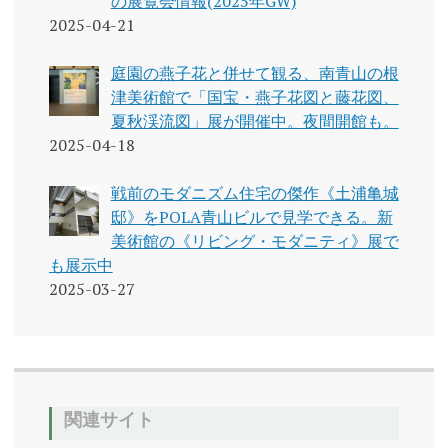
の展覧会情報(2025年GW)
2025-04-21
庭園の燕子花と併せて観る、南青山の根
津美術館で「国宝・燕子花図と藤花図、
夏秋渓流図」展が開催中。夜間開館も。
2025-04-18
戦前のモダニズム住宅の傑作《土浦亀城
邸》をPOLA青山ビルで見学できる。新
美術館の《リビング・モダニティ》展で
も展示中
2025-03-27
関連サイト