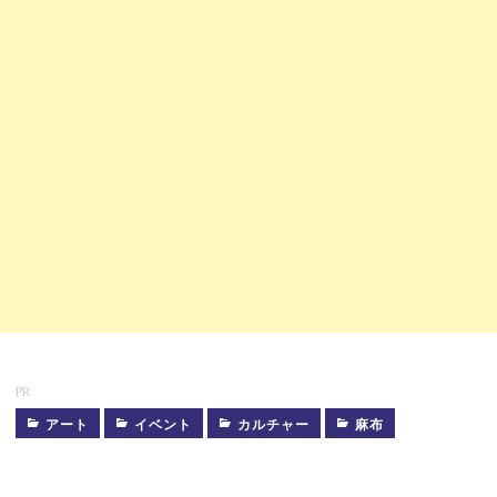
PR
アート
イベント
カルチャー
麻布
増
上
寺