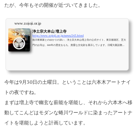
たが、今年もその開催が近づいてきました。
www.zojoji.or.jp
浄土宗大本山 増上寺
http://www.zojoji.or.jp/news/243.html
徳川将軍家とのゆかりの深い、浄土宗大本山増上寺の公式サイト。東京都港区、芝大
門のお寺は、600年の歴史をもち、貴重な文化財を展示しています。日曜大殿説教や
写経、初詣などの季節行事も実施しています。
今年は9月30日の土曜日。ということは六本木アートナイ
トの夜ですね。
まずは増上寺で幽玄な薪能を堪能し、それから六本木へ移
動してこんどはモダンな蜷川ワールドに染まったアートナ
イトを堪能しようと計画しています。