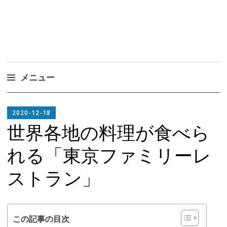
メニュー
コ
EDITOR
ン
2020-12-18
IN
テ
世界各地の料理が食べら
CHIEF
ン
れる「東京ファミリーレ
ツ
へ
ストラン」
ス
キ
ッ
プ
この記事の目次