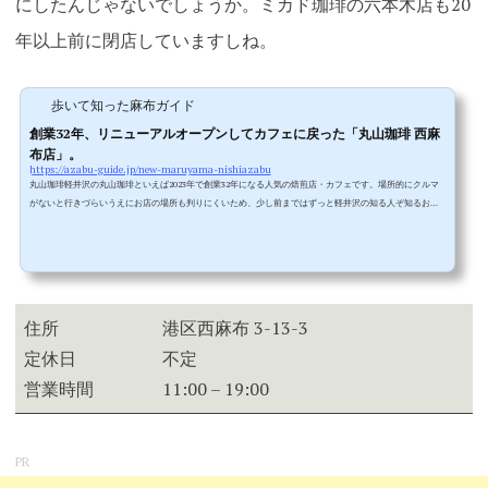
にしたんじゃないでしょうか。ミカド珈琲の六本木店も20
年以上前に閉店していますしね
。
歩いて知った麻布ガイド
創業32年、リニューアルオープンしてカフェに戻った「丸山珈琲 西麻
布店」。
https://azabu-guide.jp/new-maruyama-nishiazabu
丸山珈琲軽井沢の丸山珈琲といえば2023年で創業32年になる人気の焙煎店・カフェです。場所的にクルマ
がないと行きづらいうえにお店の場所も判りにくいため、少し前まではずっと軽井沢の知る人ぞ知るお店
だったのですが、21世紀に入ってから軽井沢以外への出店があったりして、今ではスペシャルティコーヒ
ーの専門として多くの人に知られる存在になっています。▲東京では西麻布に旗艦店があるのですが、CO
VID-19のパンデミック中に休業したり、テイクアウト専門になったり、テイスティングと物販メインにな
ったりと不安定な形態がずっと...
住所
港区西麻布 3-13-3
定休日
不定
営業時間
11:00 – 19:00
PR