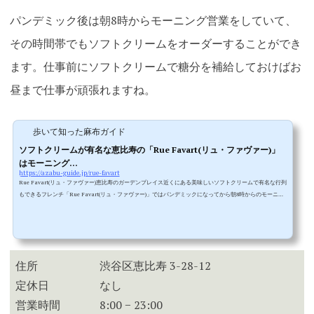
パンデミック後は朝8時からモーニング営業をしていて、
その時間帯でもソフトクリームをオーダーすることができ
ます。仕事前にソフトクリームで糖分を補給しておけばお
昼まで仕事が頑張れますね。
歩いて知った麻布ガイド
ソフトクリームが有名な恵比寿の「Rue Favart(リュ・ファヴァー)」
はモーニング...
https://azabu-guide.jp/rue-favart
Rue Favart(リュ・ファヴァー)恵比寿のガーデンプレイス近くにある美味しいソフトクリームで有名な行列
もできるフレンチ「Rue Favart(リュ・ファヴァー)」ではパンデミックになってから朝8時からのモーニン
グカフェを始め、いまもモーニング営業を続けています。(現在は8時30分から)週末はソフトクリーム目当
てのお客さんで特に混んでしまいますが、それ以外は深夜24時(今は23時)まで利用できるリュ・ファヴァー
でモーニングがあるということは、朝カフェや夜カフェとしてさらに便利に利用きますね。恵比寿の駅か
らは遠いので隠れ...
住所
渋谷区恵比寿 3-28-12
定休日
なし
営業時間
8:00 − 23:00