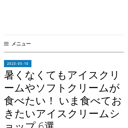
メニュー
コ
EDITOR
ン
2023-05-10
IN
テ
暑くなくてもアイスクリ
CHIEF
ン
ームやソフトクリームが
ツ
へ
食べたい！ いま食べてお
ス
キ
きたいアイスクリームシ
ッ
プ
ョップ 6選