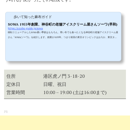
歩いて知った麻布ガイド
SOWA 1955年創業、神谷町の老舗アイスクリーム屋さんソーワ(早和)
https://azabu-guide.jp/sowa
移転リニューアルしたSOWA暑い季節はもちろん、寒い冬でも食べたくなる神谷町の老舗アイスクリーム屋
さん「SOWA(ソーワ)」を紹介します。創業が1955年。つまり前回の東京オリンピックはおろか、東京タワ
ーが建つ前からここで営業しているまさに老舗のアイスクリーム屋さんです。2021年4月14日(水)から以前
の店舗から少し移動し、大通りに面した新店舗で営業しています。▲新しいロゴに看板。知らなければ最
近できたオシャレなアイスクリーム屋さんのように見えますが、"SINCE 1955" とあるように60年以上の歴
史を持つ老舗アイ...
住所
港区虎ノ門 3-18-20
定休日
日曜、祝日
営業時間
10:00 – 19:00 (土は16:00まで)
PR