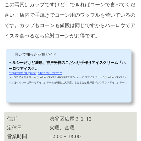
この写真はカップですけど、できればコーンで食べてくだ
さい。店内で手焼きでコーン用のワッフルを焼いているの
です。カップもコーンも値段は同じですからハーロウでア
イスを食べるなら絶対コーンがお得です。
歩いて知った麻布ガイド
ヘルシーだけど濃厚、神戸発祥のこだわり手作りアイスクリーム「ハ
ーロウアイスク...
https://azabu-guide.jp/harlow-icecream
ハーロウアイスクリーム (Harlow ICE CREAM)広尾3丁目の「ハーロウアイスクリーム(Harlow ICE CREA
M)」はヘルシーな手作りアイスクリームが特徴の人気店。もともとは神戸発祥のクラフトアイスクリーム
のショップらしいのですが、その2号店が広尾です。▲以前はタピオカ屋があった場所ですが2022年6月に
ハーロウアイスクリームがオープンしました。正直タピオカ屋みたいな時流を狙ったコマーシャリズム全
開なショップかと思って訪問したら、かなり本格的な手作りアイスクリームのショップでした。しかもこ
だわりがあって美味しいアイスク...
住所
渋谷区広尾 3-2-12
定休日
火曜、金曜
営業時間
12:00 − 18:00