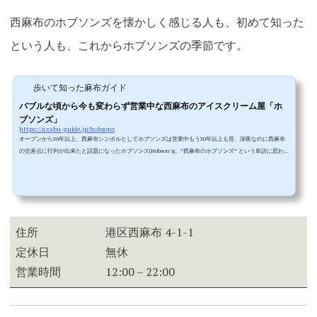
西麻布のホブソンズを懐かしく感じる人も、初めて知った
という人も、これからホブソンズの季節です。
歩いて知った麻布ガイド
バブルな頃から今も変わらず営業中な西麻布のアイスクリーム屋「ホ
ブソンズ」
https://azabu-guide.jp/hobsons
オープンから30年以上、西麻布シンボルとしてホブソンズは営業中もう30年以上も昔、深夜なのに西麻布
の交差点に行列が出来たと話題になったホブソンズ(Hobson's)。”西麻布のホブソンズ” という単語に思わず
反応してしまうバブル世代な方々も多いと思います。1985年にカリフォルニアはサンタバーバラ発祥の高
級アイスクリーム屋という触れ込みでここ西麻布から日本デビューしたホブソンズ。1985年ですから、ま
だ1ドル200円だ250円だいった時代。分かりやすく言うと、今は100ドルの食事をしようと思ったら1万円く
らい用意しておけば...
住所
港区西麻布 4-1-1
定休日
無休
営業時間
12:00 – 22:00