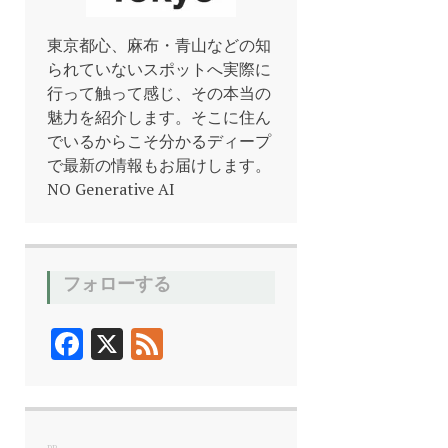
東京都心、麻布・青山などの知
られていないスポットへ実際に
行って触って感じ、その本当の
魅力を紹介します。そこに住ん
でいるからこそ分かるディープ
で最新の情報もお届けします。
NO Generative AI
フォローする
F
X
F
ac
ee
e
d
b