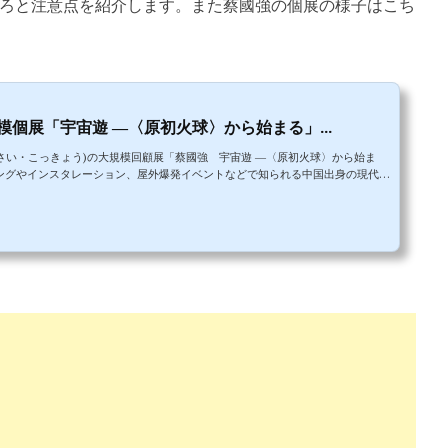
ろと注意点を紹介します。また蔡國強の個展の様子はこち
個展「宇宙遊 ―〈原初火球〉から始まる」...
さい・こっきょう)の大規模回顧展「蔡國強 宇宙遊 ―〈原初火球〉から始ま
ングやインスタレーション、屋外爆発イベントなどで知られる中国出身の現代ア
タイルも日本時代に開拓したものです。今はニューヨークを拠点として活動して
は国立新美術館とサンローラン。ファッションブランドであるサンローランが共