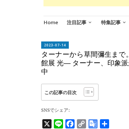
コ
Home
注目記事
特集記事
ン
テ
ン
EDITOR
2023-07-14
IN
ツ
ターナーから草間彌生まで
CHIEF
へ
館展 光― ターナー、印象
ス
中
キ
ッ
プ
この記事の目次
SNSでシェア:
X
Line
Facebook
Copy
Google
共