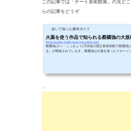
この記事では「テート美術館展」の見どこ
らの記事をどうぞ
歩いて知った麻布ガイド
火薬を使う作品で知られる蔡國強の大規模
https://azabu-guide.jp/cai-guo-qiang-nact
蔡國強(さい・こっきょう)乃木坂の国立新美術館で蔡國強(
る」が開催されています。蔡國強は火薬を使ったドローイ
ーティストですが長く日本に在住し、その火薬を使ったス
いる蔡國強のいわば凱旋公演ともいえるこの展覧会、主催
催...
PR