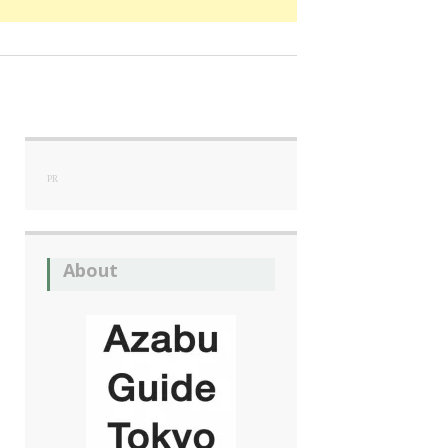
PR
About