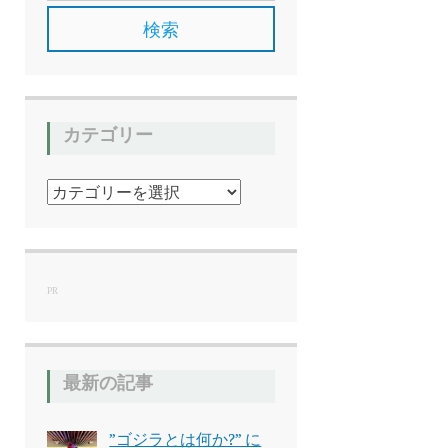
カテゴリー
カ
テ
ゴ
リ
ー
PR
最新の記事
”ゴジラとは何か?” に