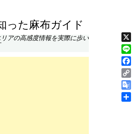
知った麻布ガイド
エリアの高感度情報を実際に歩い
す
X
Line
Face
Cop
Link
Goog
Tran
共
有