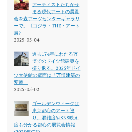
アーティストたちがせ
まる現代アートの展覧
会を森アーツセンターギャラリ
ーで。《ゴジラ・THE・アート
展》
2025-05-04
過去174年にわたる万
博でのドイツ館建築を
振り返る。2025年ドイ
ツ大使館の壁面は「万博建築の
変遷」
2025-05-02
ゴールデンウィークは
東京都心のアート巡
り。混雑度やSNS映え
度も分かる都心の展覧会情報
(2025年GW)