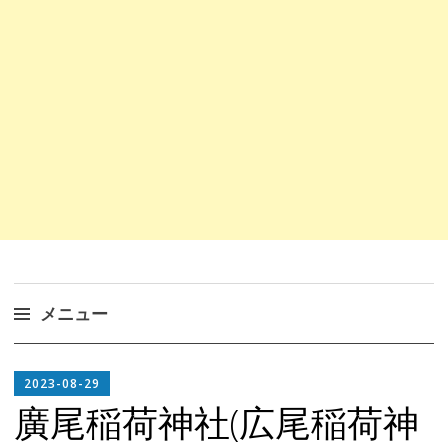
メニュー
コ
EDITOR
ン
2023-08-29
テ
廣尾稲荷神社(広尾稲荷神
ン