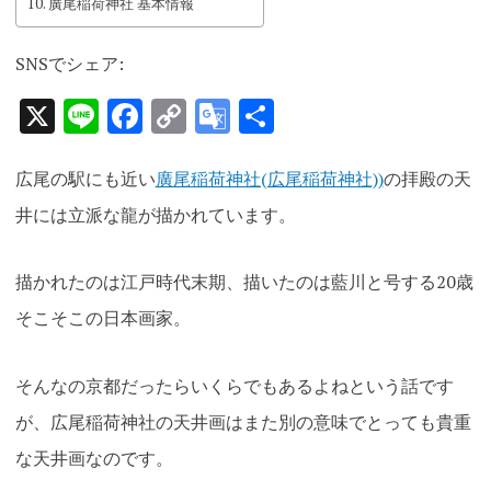
廣尾稲荷神社 基本情報
SNSでシェア:
X
Line
Facebook
Copy
Google
共
Link
Translate
有
広尾の駅にも近い
廣尾稲荷神社(広尾稲荷神社))
の拝殿の天
井には立派な龍が描かれています。
描かれたのは江戸時代末期、描いたのは藍川と号する20歳
そこそこの日本画家。
そんなの京都だったらいくらでもあるよねという話です
が、広尾稲荷神社の天井画はまた別の意味でとっても貴重
な天井画なのです。