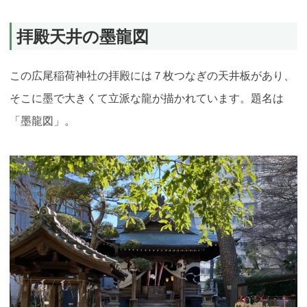
拝殿天井の墨龍図
この広尾稲荷神社の拝殿には７枚つなぎの天井板があり、
そこに墨で大きくて立派な龍が描かれています。題名は
「墨龍図」。