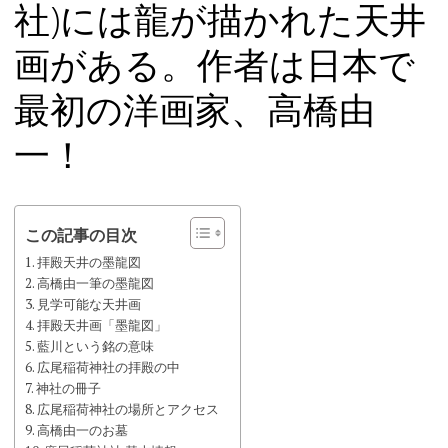
社)には龍が描かれた天井
ツ
へ
画がある。作者は日本で
ス
キ
最初の洋画家、高橋由
ッ
プ
一！
この記事の目次
拝殿天井の墨龍図
高橋由一筆の墨龍図
見学可能な天井画
拝殿天井画「墨龍図」
藍川という銘の意味
広尾稲荷神社の拝殿の中
神社の冊子
広尾稲荷神社の場所とアクセス
高橋由一のお墓