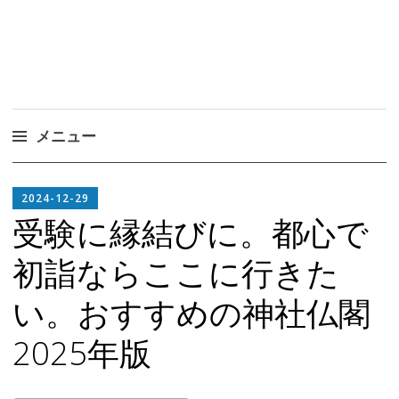
メニュー
コ
EDITOR
ン
2024-12-29
IN
テ
受験に縁結びに。都心で
CHIEF
ン
初詣ならここに行きた
ツ
へ
い。おすすめの神社仏閣
ス
キ
2025年版
ッ
プ