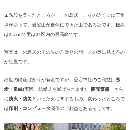
▲階段を登ったところが「一の鳥居」。その近くには三角
点があって、愛宕山が自然にできた山である証です。標高
は25.7mで実は23区内の最高峰です。
写真は一の鳥居のその先の舟塗りの門、その奥に見えるの
が社殿です。
出世の階段ばかりが有名ですが、愛宕神社のご利益は
恋
愛・良縁(
実際、結婚式も挙げられます)、
商売繁盛
、さら
に
防火・防災
といった火に関するもの。変わったところで
は
印刷・コンピュータ
関係のご利益もあるそうです。