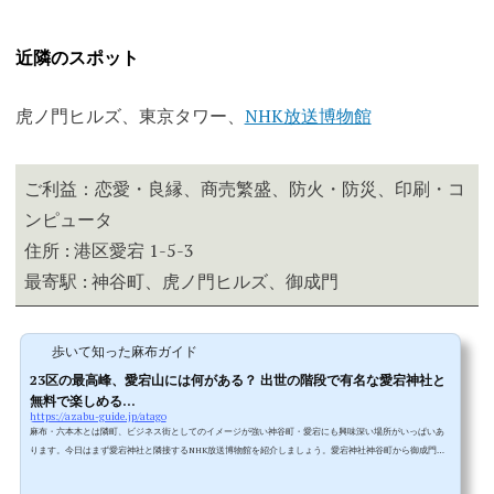
近隣のスポット
虎ノ門ヒルズ、東京タワー、
NHK放送博物館
ご利益：恋愛・良縁、商売繁盛、防火・防災、印刷・コ
ンピュータ
住所 : 港区愛宕 1-5-3
最寄駅 : 神谷町、虎ノ門ヒルズ、御成門
歩いて知った麻布ガイド
23区の最高峰、愛宕山には何がある？ 出世の階段で有名な愛宕神社と
無料で楽しめる...
https://azabu-guide.jp/atago
麻布・六本木とは隣町、ビジネス街としてのイメージが強い神谷町・愛宕にも興味深い場所がいっぱいあ
ります。今日はまず愛宕神社と隣接するNHK放送博物館を紹介しましょう。愛宕神社神谷町から御成門の
方へ向かって歩いていくと愛宕MORIタワー(通称愛宕ヒルズ)が左手に見えてきます。その愛宕ヒルズの角
を左に曲がり信号を一つ渡って50mほど歩くと、左手に愛宕神社の大鳥居と石段が見えるはずです。少し