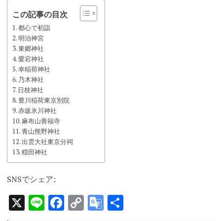
この記事の目次
都心で初詣
明治神宮
東郷神社
愛宕神社
幸稲荷神社
乃木神社
日枝神社
豊川稲荷東京別院
赤坂氷川神社
麻布山善福寺
青山熊野神社
出雲大社東京分祠
穏田神社
SNSでシェア:
X
Line
Facebook
Copy
Google
共
Link
Translate
有