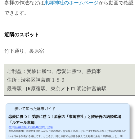
参拝の作法などは
東郷神社のホームページ
から動画で確認
できます。
近隣のスポット
竹下通り、裏原宿
ご利益：受験に勝つ、恋愛に勝つ、勝負事
住所 : 渋谷区神宮前 1-5-3
最寄駅 : JR原宿駅、東京メトロ 明治神宮前駅
歩いて知った麻布ガイド
恋愛に勝つ！ 受験に勝つ！原宿の「東郷神社」と隈研吾の結婚式場
「ルアール東郷」
https://azabu-guide.jp/togo-jinja
原宿の東郷神社原宿の東側に広がる「明治神宮」は毎年正月の三が日だけで300万人以上が初詣に訪れると
いう日本を代表する神社です。ところが、同じ原宿でも線路を挟んで反対側にある「東郷神社」は、明治