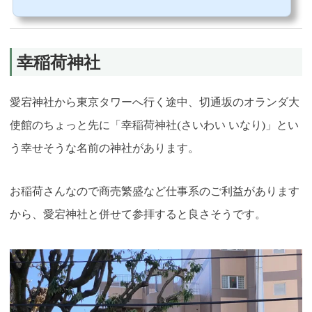
前に大鳥居が改修され鮮やかな色になりました。鳥居の向こうには石段が見えますが、徳川家光を前にこ
の坂を馬で登りきった武士の故...
幸稲荷神社
愛宕神社から東京タワーへ行く途中、切通坂のオランダ大
使館のちょっと先に「幸稲荷神社(さいわい いなり)」とい
う幸せそうな名前の神社があります。
お稲荷さんなので商売繁盛など仕事系のご利益があります
から、愛宕神社と併せて参拝すると良さそうです。