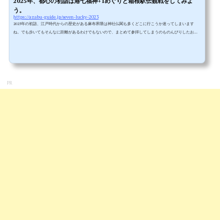
2025年、都心の初詣は港七福神+1めぐりと箱根駅伝観戦をしてみよ
う。
https://azabu-guide.jp/seven-lucky-2023
2025年の初詣、江戸時代からの歴史がある麻布界隈は神社仏閣も多くどこに行こうか迷ってしまいます
ね。でも歩いてもそんなに距離があるわけでもないので、まとめて参拝してしまうのものんびりしたお正
月らしくていいかもしれません。麻布ガイドは例年、1月2日と3日に開催され今や国民的行事になりつつあ
る「箱根駅伝」の観戦と初詣を合わせて出かけています。そこで、箱根駅伝のコースも近い芝大門をスタ
ートに、麻布のいろんな神社やお寺を参拝するコースを紹介します。記事の後半では「港七福神めぐり」
の神社も紹介します。これは正...
PR