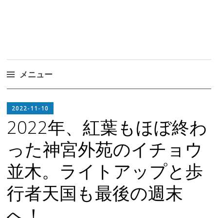
メニュー
コ
EDITOR
ン
2022-11-10
IN
テ
2022年、紅葉もほぼ終わ
CHIEF
ン
った神宮外苑のイチョウ
ツ
へ
並木。ライトアップと歩
ス
キ
行者天国も最後の週末
ッ
プ
へ！