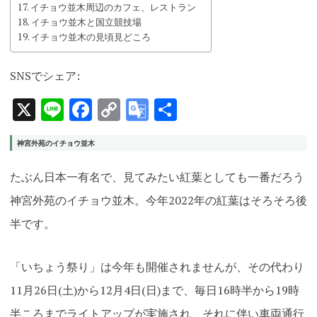
イチョウ並木周辺のカフェ、レストラン
イチョウ並木と国立競技場
イチョウ並木の見頃見どころ
SNSでシェア:
X
Line
Facebook
Copy
Google
共
Link
Translate
有
神宮外苑のイチョウ並木
たぶん日本一有名で、見てみたい紅葉としても一番だろう
神宮外苑のイチョウ並木。今年2022年の
紅葉はそろそろ後
半です。
「いちょう祭り」は今年も開催されませんが、その代わり
11月26日(土)から12月4日(日)まで、毎日16時半から19時
半ころまでライトアップが実施され、それに伴い車両通行