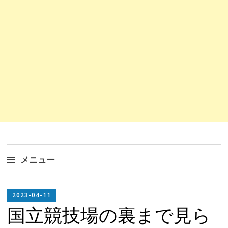
メニュー
コ
EDITOR
ン
2023-04-11
IN
テ
国立競技場の裏まで見ら
CHIEF
ン