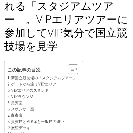
れる「スタジアムツア
ツ
へ
ー」。VIPエリアツアーに
ス
キ
参加してVIP気分で国立競
ッ
プ
技場を見学
この記事の目次
新国立競技場の「スタジアムツアー」
ゲートから違うVIPエリア
VIPエリアのスタンド
VIPラウンジ
貴賓室
スポンサー室
貴賓席
貴賓席とVIP席と一般席の違い
展望デッキ