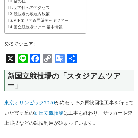
空の杜
空の杜へのアクセス
競技場の敷地内散策
VIPエリア&展望デッキツアー
国立競技場ツアー 基本情報
SNSでシェア:
X
Line
Facebook
Copy
Google
共
Link
Translate
有
新国立競技場の「スタジアムツア
ー」
東京オリンピック2020
が終わりその原状回復工事を行って
いた霞ヶ丘の
新国立競技場
は工事も終わり、サッカーや陸
上競技などの競技利用が始まっています。