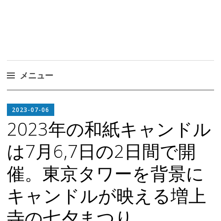
メニュー
コ
EDITOR
ン
2023-07-06
IN
テ
2023年の和紙キャンドル
CHIEF
ン
は7月6,7日の2日間で開
ツ
へ
催。東京タワーを背景に
ス
キ
キャンドルが映える増上
ッ
プ
寺の七夕まつり