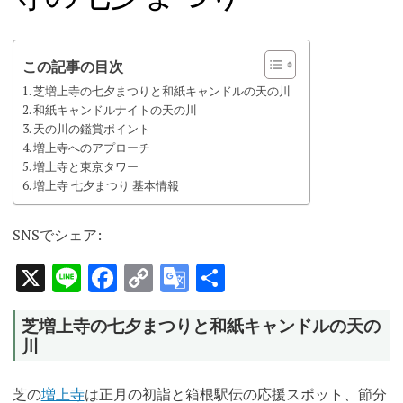
この記事の目次
芝増上寺の七夕まつりと和紙キャンドルの天の川
和紙キャンドルナイトの天の川
天の川の鑑賞ポイント
増上寺へのアプローチ
増上寺と東京タワー
増上寺 七夕まつり 基本情報
SNSでシェア:
X
Line
Facebook
Copy
Google
共
Link
Translate
有
芝増上寺の七夕まつりと和紙キャンドルの天の
川
芝の
増上寺
は
正月の初詣と箱根駅伝の応援スポット、節分