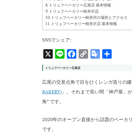
トリュフベーカリー広尾店 基本情報
トリュフベーカリー軽井沢店
トリュフベーカリー軽井沢の場所とアクセス
トリュフベーカリー軽井沢店 基本情報
SNSでシェア:
X
Line
Facebook
Copy
Google
共
Link
Transla
有
トリュフベーカリー広尾店
広尾の交差点角で目をひくレンガ造りの建
BAKERY)
」。それまで長い間「神戸屋」が
角” です。
2020年のオープン直後から話題のベー
です。