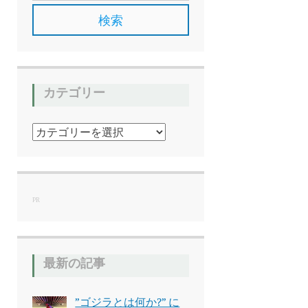
カテゴリー
カ
テ
ゴ
リ
ー
PR
最新の記事
”ゴジラとは何か?” に