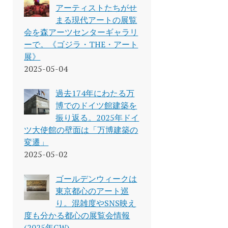
アーティストたちがせ
まる現代アートの展覧
会を森アーツセンターギャラリ
ーで。《ゴジラ・THE・アート
展》
2025-05-04
過去174年にわたる万
博でのドイツ館建築を
振り返る。2025年ドイ
ツ大使館の壁面は「万博建築の
変遷」
2025-05-02
ゴールデンウィークは
東京都心のアート巡
り。混雑度やSNS映え
度も分かる都心の展覧会情報
(2025年GW)