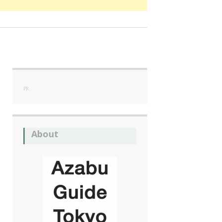
PR
About