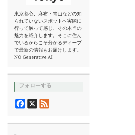
東京都心、麻布・青山などの知
られていないスポットへ実際に
行って触って感じ、その本当の
魅力を紹介します。そこに住ん
でいるからこそ分かるディープ
で最新の情報もお届けします。
NO Generative AI
フォローする
F
X
F
ac
ee
e
d
b