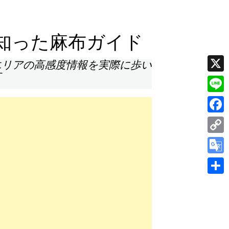
知った麻布ガイド
エリアの高感度情報を実際に歩い
す
X
Line
Face
Cop
Link
Goog
Tran
共
有