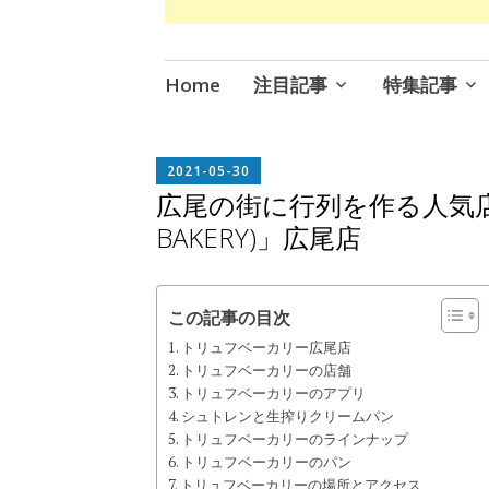
コ
Home
注目記事
特集記事
ン
テ
ン
EDITOR
2021-05-30
IN
ツ
広尾の街に行列を作る人気店 「
CHIEF
へ
BAKERY)」広尾店
ス
キ
ッ
この記事の目次
プ
トリュフベーカリー広尾店
トリュフベーカリーの店舗
トリュフベーカリーのアプリ
シュトレンと生搾りクリームパン
トリュフベーカリーのラインナップ
トリュフベーカリーのパン
トリュフベーカリーの場所とアクセス