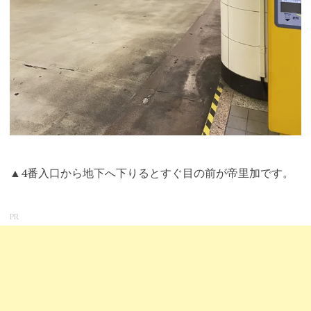
▲4番入口から地下へ下りるとすぐ目の前が帝里加です。
PR