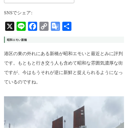
SNSでシェア:
X
Line
Facebook
Copy
Google
共
Link
Translate
有
昭和エモい新橋
港区の東の外れにある新橋が昭和エモいと最近とみに評判
です。もともと行き交う人も含めて昭和な雰囲気濃厚な街
ですが、今はもうそれが逆に新鮮と捉えられるようになっ
ているのですね。