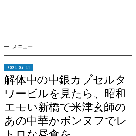
メニュー
コ
EDITOR
ン
2022-05-21
IN
テ
解体中の中銀カプセルタ
CHIEF
ン
ワービルを見たら、昭和
ツ
へ
エモい新橋で米津玄師の
ス
キ
あの中華かポンヌフでレ
ッ
プ
トロな昼食を