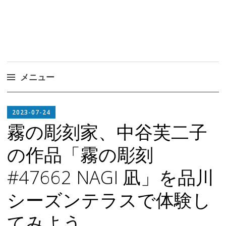
メニュー
コ
EDITOR
ン
2023-07-24
IN
テ
霧の彫刻家、中谷芙二子
CHIEF
ン
の作品「霧の彫刻
ツ
へ
#47662 NAGI 凪」を品川
ス
キ
シーズンテラスで体験し
ッ
プ
てみよう