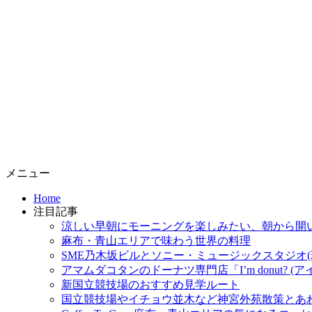
コ
メニュー
ン
Home
テ
注目記事
ン
涼しい早朝にモーニングを楽しみたい、朝から開
ツ
麻布・青山エリアで味わう世界の料理
へ
SME乃木坂ビルとソニー・ミュージックスタジオ(
ス
アマムダコタンのドーナツ専門店「I’m donut? 
キ
新国立競技場のおすすめ見学ルート
ッ
国立競技場やイチョウ並木など神宮外苑散策とあ
プ