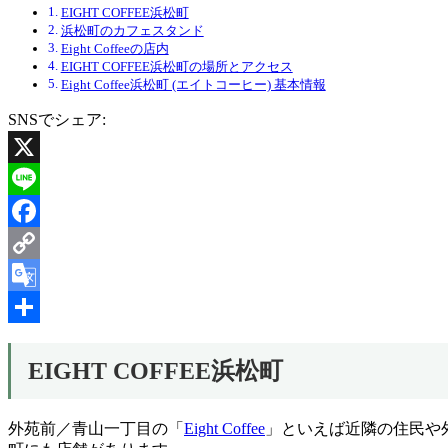
EIGHT COFFEE浜松町
浜松町のカフェスタンド
Eight Coffeeの店内
EIGHT COFFEE浜松町の場所とアクセス
Eight Coffee浜松町 (エイトコーヒー) 基本情報
SNSでシェア:
X
Line
Facebook
Copy
Link
Google
Translate
共
EIGHT COFFEE浜松町
有
外苑前／青山一丁目の「
Eight Coffee
」といえば近隣の住民や