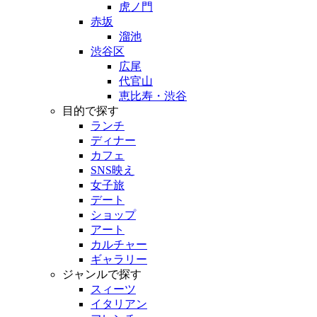
虎ノ門
赤坂
溜池
渋谷区
広尾
代官山
恵比寿・渋谷
目的で探す
ランチ
ディナー
カフェ
SNS映え
女子旅
デート
ショップ
アート
カルチャー
ギャラリー
ジャンルで探す
スィーツ
イタリアン