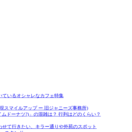
いているオシャレなカフェ特集
現スマイルアップ ー 旧ジャニーズ事務所)
(アイムドーナツ?)」の混雑は？ 行列はどのくらい？
わせて行きたい、キラー通りや外苑のスポット