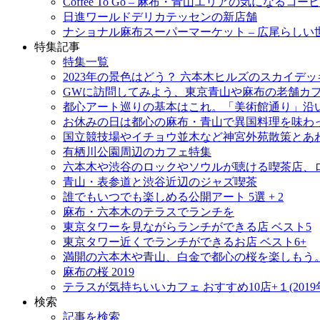
Coffee To Go – 麻布・青山エリアの気になるコ
日進ワールドデリカテッセンの新店舗
ナショナル麻布スーパーマーケット – 広尾らし
特集記事
特集一覧
2023年の景色はどう？ 六本木ヒルズのスカイ
GWに訪問してみよう、東京青山や麻布の老舗カ
都心アート巡りの基本はこれ。「美術館通り」沿
お休みの日は都心の麻布・青山で異国料理を味わ
国立競技場やイチョウ並木など神宮外苑散策とあ
有栖川公園周辺のカフェ特集
六本木や渋谷のロックやソウルが聴ける喫茶店、
青山・表参道と渋谷近辺のジャズ喫茶
誰でもいつでも楽しめる公開アート 5選 + 2
麻布・六本木のテラスでランチを
東京タワーを見ながらランチができる店 ベスト5
東京タワー近くでランチができるお店 ベスト6+
満開の六本木や青山、白金で都心の桜を楽しもう。
麻布の桜 2019
テラスが気持ちいいカフェ おすすめ10店+１(2019
検索
記事を検索