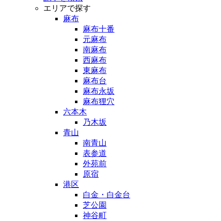
エリアで探す
麻布
麻布十番
元麻布
南麻布
西麻布
東麻布
麻布台
麻布永坂
麻布狸穴
六本木
乃木坂
青山
南青山
表参道
外苑前
原宿
港区
白金・白金台
芝公園
神谷町