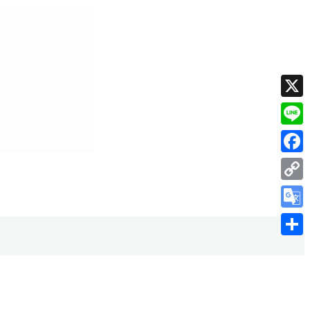
X
Line
Faceb
Copy
Link
Googl
Transl
共
有