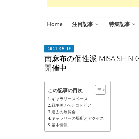
コ
Home
注目記事
特集記事
ン
テ
ン
EDITOR
2021-09-19
IN
ツ
南麻布の個性派 MISA SHIN
CHIEF
へ
開催中
ス
キ
ッ
この記事の目次
プ
ギャラリースペース
戦争画 / ヘテロトピア
過去の展覧会
ギャラリーの場所とアクセス
基本情報