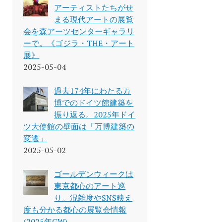
アーティストたちがせ
まる現代アートの展覧
会を森アーツセンターギャラリ
ーで。《ゴジラ・THE・アート
展》
2025-05-04
過去174年にわたる万
博でのドイツ館建築を
振り返る。2025年ドイ
ツ大使館の壁面は「万博建築の
変遷」
2025-05-02
ゴールデンウィークは
東京都心のアート巡
り。混雑度やSNS映え
度も分かる都心の展覧会情報
(2025年GW)