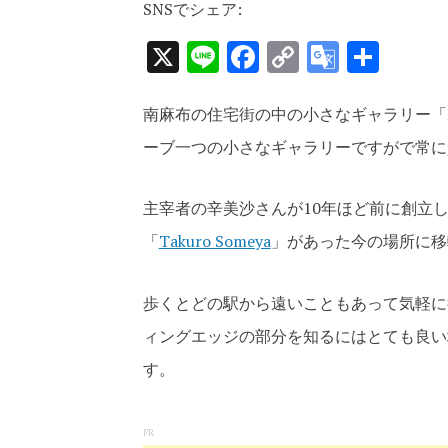
SNSでシェア:
X
Line
Facebook
Copy
Google
共
Link
Transla
有
南麻布の住宅街の中の小さなギャラリー「MIS
ーブ一つの小さなギャラリーですがで常に
主宰者の辛美沙さんが10年ほど前に創立
「
Takuro Someya
」があった今の場所に移
歩くとどの駅から遠いこともあって気軽に
ィングエッジの部分を知るにはとても良い
す。
PR