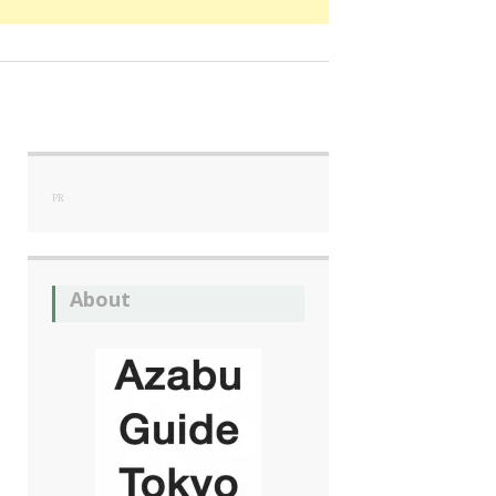
PR
About