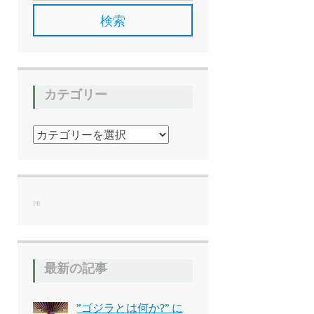
カテゴリー
カ
テ
ゴ
リ
ー
PR
最新の記事
”ゴジラとは何か?” に