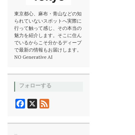
東京都心、麻布・青山などの知
られていないスポットへ実際に
行って触って感じ、その本当の
魅力を紹介します。そこに住ん
でいるからこそ分かるディープ
で最新の情報もお届けします。
NO Generative AI
フォローする
F
X
F
ac
ee
e
d
b