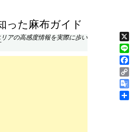
知った麻布ガイド
エリアの高感度情報を実際に歩い
す
X
Line
Face
Cop
Link
Goog
Tran
共
有