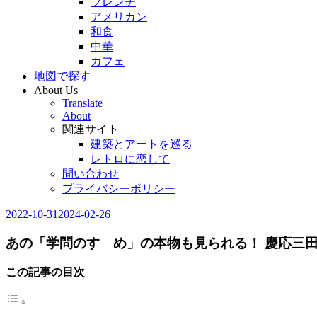
フレンチ
アメリカン
和食
中華
カフェ
地図で探す
About Us
Translate
About
関連サイト
建築とアートを巡る
レトロに恋して
問い合わせ
プライバシーポリシー
2022-10-31
2024-02-26
Editor
in
Chief
あの「学問のすゝめ」の本物も見られる！ 慶応三
この記事の目次