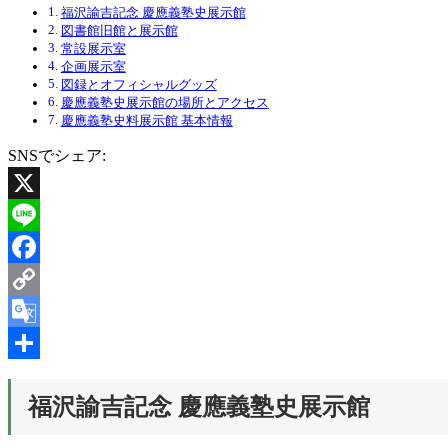
福沢諭吉記念 慶應義塾史展示館
図書館旧館と展示館
常設展示室
企画展示室
図録とオフィシャルグッズ
慶應義塾史展示館の場所とアクセス
慶應義塾史料展示館 基本情報
SNSでシェア:
X
Line
Facebook
Copy
Link
Google
Translate
共
福沢諭吉記念 慶應義塾史展示館
有