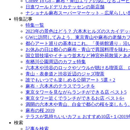
Coffee To Go – 麻布・青山エリアの気になるコ
日進ワールドデリカテッセンの新店舗
ナショナル麻布スーパーマーケット – 広尾らし
特集記事
特集一覧
2023年の景色はどう？ 六本木ヒルズのスカイ
GWに訪問してみよう、東京青山や麻布の老舗カ
都心アート巡りの基本はこれ。「美術館通り」沿
お休みの日は都心の麻布・青山で異国料理を味わ
国立競技場やイチョウ並木など神宮外苑散策とあ
有栖川公園周辺のカフェ特集
六本木や渋谷のロックやソウルが聴ける喫茶店、
青山・表参道と渋谷近辺のジャズ喫茶
誰でもいつでも楽しめる公開アート 5選 + 2
麻布・六本木のテラスでランチを
東京タワーを見ながらランチができる店 ベスト5
東京タワー近くでランチができるお店 ベスト6+
満開の六本木や青山、白金で都心の桜を楽しもう。
麻布の桜 2019
テラスが気持ちいいカフェ おすすめ10店+１(2019
検索
記事を検索