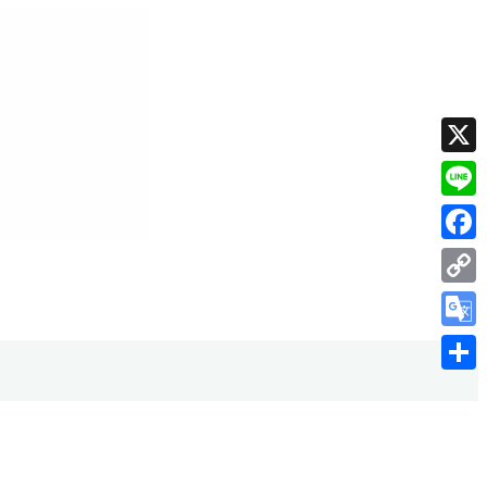
X
Line
Faceb
Copy
Link
Googl
Transl
共
有