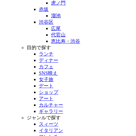
虎ノ門
赤坂
溜池
渋谷区
広尾
代官山
恵比寿・渋谷
目的で探す
ランチ
ディナー
カフェ
SNS映え
女子旅
デート
ショップ
アート
カルチャー
ギャラリー
ジャンルで探す
スィーツ
イタリアン