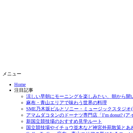
コ
メニュー
ン
Home
テ
注目記事
ン
涼しい早朝にモーニングを楽しみたい、朝から開
ツ
麻布・青山エリアで味わう世界の料理
へ
SME乃木坂ビルとソニー・ミュージックスタジオ(
ス
アマムダコタンのドーナツ専門店「I’m donut? 
キ
新国立競技場のおすすめ見学ルート
ッ
国立競技場やイチョウ並木など神宮外苑散策とあ
プ