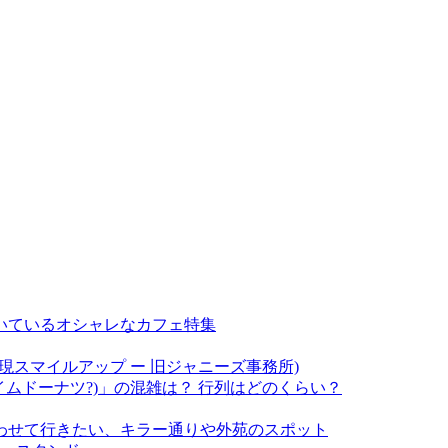
いているオシャレなカフェ特集
現スマイルアップ ー 旧ジャニーズ事務所)
(アイムドーナツ?)」の混雑は？ 行列はどのくらい？
わせて行きたい、キラー通りや外苑のスポット