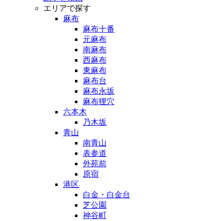
エリアで探す
麻布
麻布十番
元麻布
南麻布
西麻布
東麻布
麻布台
麻布永坂
麻布狸穴
六本木
乃木坂
青山
南青山
表参道
外苑前
原宿
港区
白金・白金台
芝公園
神谷町