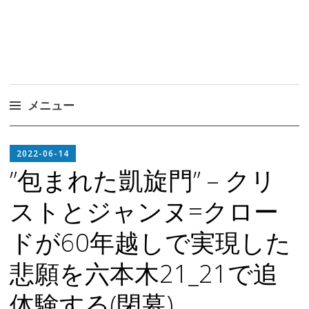
メニュー
コ
EDITOR
ン
2022-06-14
IN
テ
”包まれた凱旋門” – クリ
CHIEF
ン
ストとジャンヌ=クロー
ツ
へ
ドが60年越しで実現した
ス
キ
悲願を六本木21_21で追
ッ
プ
体験する(閉幕)