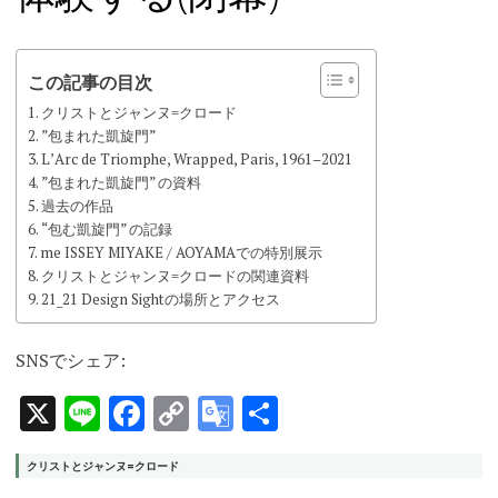
この記事の目次
クリストとジャンヌ=クロード
”包まれた凱旋門”
LʼArc de Triomphe, Wrapped, Paris, 1961–2021
”包まれた凱旋門” の資料
過去の作品
“包む凱旋門” の記録
me ISSEY MIYAKE / AOYAMAでの特別展示
クリストとジャンヌ=クロードの関連資料
21_21 Design Sightの場所とアクセス
SNSでシェア:
X
Line
Facebook
Copy
Google
共
Link
Translate
有
クリストとジャンヌ=クロード