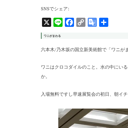
SNSでシェア:
X
Line
Facebook
Copy
Google
共
Link
Transla
有
ワニがまわる
六本木/乃木坂の国立新美術館で「ワニが
ワニはクロコダイルのこと。水の中にいる
か。
入場無料ですし早速展覧会の初日、朝イチ