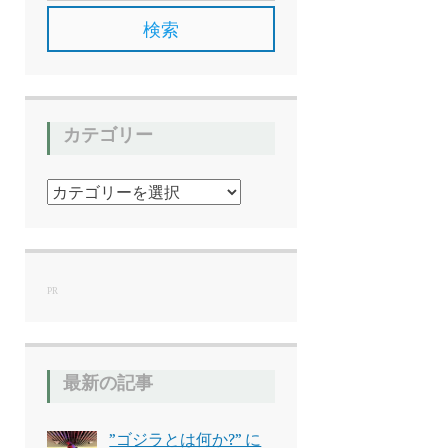
カテゴリー
カ
テ
ゴ
リ
ー
PR
最新の記事
”ゴジラとは何か?” に