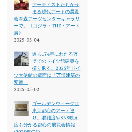
アーティストたちがせ
まる現代アートの展覧
会を森アーツセンターギャラリ
ーで。《ゴジラ・THE・アート
展》
2025-05-04
過去174年にわたる万
博でのドイツ館建築を
振り返る。2025年ドイ
ツ大使館の壁面は「万博建築の
変遷」
2025-05-02
ゴールデンウィークは
東京都心のアート巡
り。混雑度やSNS映え
度も分かる都心の展覧会情報
(2025年GW)