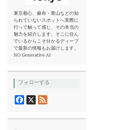
東京都心、麻布・青山などの知
られていないスポットへ実際に
行って触って感じ、その本当の
魅力を紹介します。そこに住ん
でいるからこそ分かるディープ
で最新の情報もお届けします。
NO Generative AI
フォローする
F
X
F
ac
ee
e
d
b