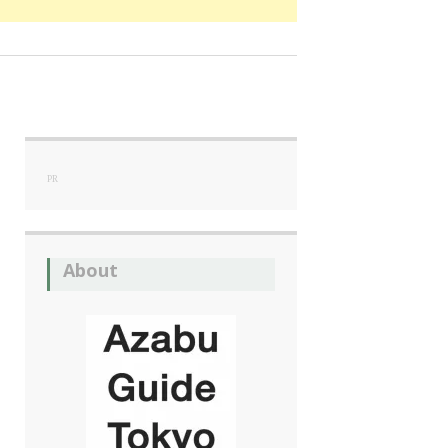
PR
About