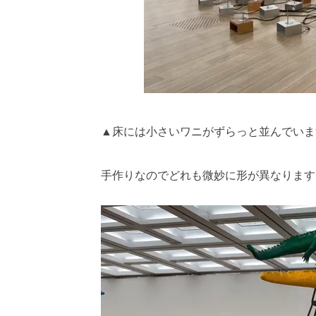
▲床には小さいワニがずらっと並んでいま
手作りなのでどれも微妙に形が異なります
動
画
プ
レ
ー