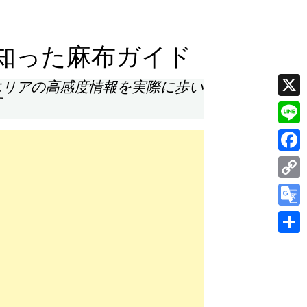
知った麻布ガイド
エリアの高感度情報を実際に歩い
す
X
Line
Face
Cop
Link
Goog
Tran
共
有