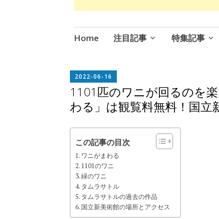
コ
Home
注目記事
特集記事
ン
テ
ン
EDITOR
2022-06-16
IN
ツ
1101匹のワニが回るのを
CHIEF
へ
わる」は観覧料無料！国立
ス
キ
ッ
この記事の目次
プ
ワニがまわる
1101のワニ
緑のワニ
タムラサトル
タムラサトルの過去の作品
国立新美術館の場所とアクセス