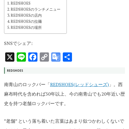
REDSHOES
REDSHOESのランチメニュー
REDSHOESの店内
REDSHOESの拉麺
REDSHOESの場所
SNSでシェア:
X
Line
Facebook
Copy
Google
共
Link
Translate
有
REDSHOES
南青山
のロックバー「
REDSHOES(レッドシューズ)
」。西
麻布時代を含めれば30年以上、今の南青山でも20年近い歴
史を持つ老舗ロックバーです。
”老舗” という落ち着いた言葉はあまり似つかわしくないで