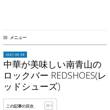
メニュー
コ
EDITOR
ン
2021-06-30
IN
テ
中華が美味しい南青山の
CHIEF
ン
ロックバー REDSHOES(レ
ツ
へ
ッドシューズ)
ス
キ
ッ
プ
この記事の目次