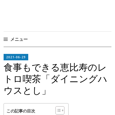
メニュー
コ
EDITOR
ン
2021-06-29
IN
テ
食事もできる恵比寿のレ
CHIEF
ン
トロ喫茶「ダイニングハ
ツ
へ
ウスとし」
ス
キ
ッ
プ
この記事の目次