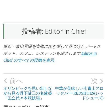
グ
ハ
ウ
ス
と
し
投稿者:
Editor in Chief
と
し
麻布・青山界隈を実際に歩き倒して見つけたデートス
ラ
ン
ポット、カフェ、レストランを紹介します
Editor in
チ
Chief のすべての投稿を表示
レ
ト
ロ
な
前へ
次
投
喫
稿
茶
ナ
店
ビ
オリンピックを思い出しな
中華が美味しい南青山のロ
ゲ
がら見る丹下健三の名建築
ックバー REDSHOES(レッ
ー
シ
「国立代々木競技場」
ドシューズ)
レ
ョ
ト
ン
ロ