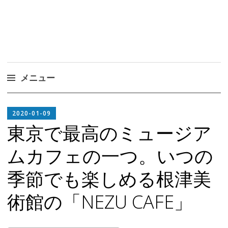
メニュー
コ
EDITOR
ン
2020-01-09
テ
東京で最高のミュージア
ン
ムカフェの一つ。いつの
ツ
へ
季節でも楽しめる根津美
ス
キ
術館の「NEZU CAFE」
ッ
プ