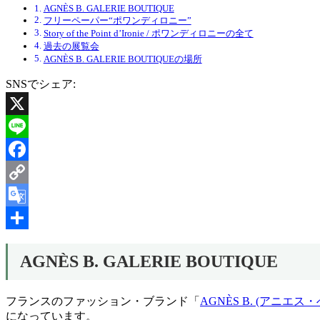
AGNÈS B. GALERIE BOUTIQUE
フリーペーパー“ポワンディロニー”
Story of the Point d’Ironie / ポワンディロニーの全て
過去の展覧会
AGNÈS B. GALERIE BOUTIQUEの場所
SNSでシェア:
X
Line
Facebook
Copy
Link
Google
Translate
共
AGNÈS B. GALERIE BOUTIQUE
有
フランスのファッション・ブランド「
AGNÈS B. (アニエス・
になっています。