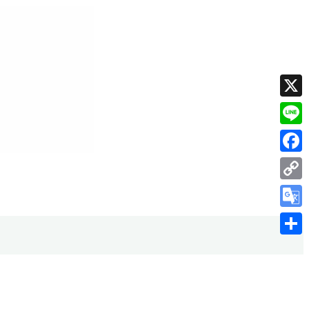
X
Line
Faceb
Copy
Link
Googl
Transl
共
有