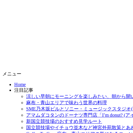
コ
メニュー
ン
Home
テ
注目記事
ン
涼しい早朝にモーニングを楽しみたい、朝から開
ツ
麻布・青山エリアで味わう世界の料理
へ
SME乃木坂ビルとソニー・ミュージックスタジオ(
ス
アマムダコタンのドーナツ専門店「I’m donut? 
キ
新国立競技場のおすすめ見学ルート
ッ
国立競技場やイチョウ並木など神宮外苑散策とあ
プ