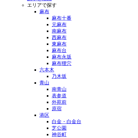
エリアで探す
麻布
麻布十番
元麻布
南麻布
西麻布
東麻布
麻布台
麻布永坂
麻布狸穴
六本木
乃木坂
青山
南青山
表参道
外苑前
原宿
港区
白金・白金台
芝公園
神谷町