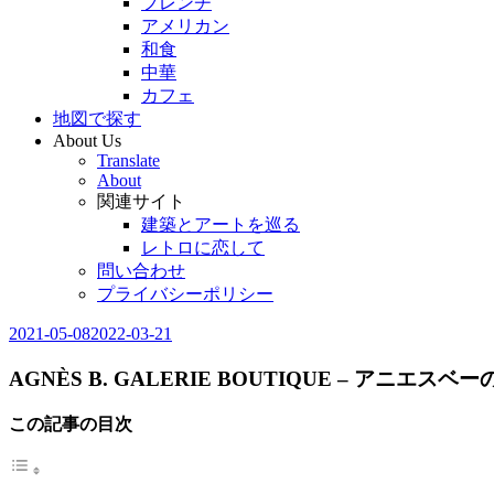
フレンチ
アメリカン
和食
中華
カフェ
地図で探す
About Us
Translate
About
関連サイト
建築とアートを巡る
レトロに恋して
問い合わせ
プライバシーポリシー
2021-05-08
2022-03-21
Editor
in
Chief
AGNÈS B. GALERIE BOUTIQUE – アニエ
この記事の目次