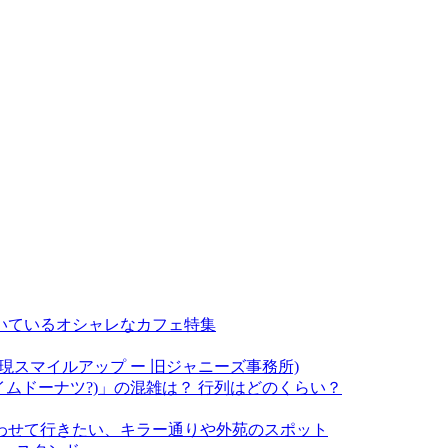
いているオシャレなカフェ特集
現スマイルアップ ー 旧ジャニーズ事務所)
(アイムドーナツ?)」の混雑は？ 行列はどのくらい？
わせて行きたい、キラー通りや外苑のスポット