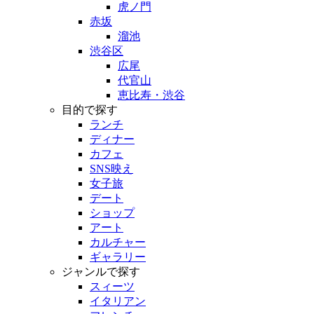
虎ノ門
赤坂
溜池
渋谷区
広尾
代官山
恵比寿・渋谷
目的で探す
ランチ
ディナー
カフェ
SNS映え
女子旅
デート
ショップ
アート
カルチャー
ギャラリー
ジャンルで探す
スィーツ
イタリアン