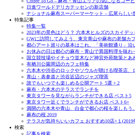
Coffee To Go – 麻布・青山エリアの気になるコ
日進ワールドデリカテッセンの新店舗
ナショナル麻布スーパーマーケット – 広尾らし
特集記事
特集一覧
2023年の景色はどう？ 六本木ヒルズのスカイ
GWに訪問してみよう、東京青山や麻布の老舗カ
都心アート巡りの基本はこれ。「美術館通り」沿
お休みの日は都心の麻布・青山で異国料理を味わ
国立競技場やイチョウ並木など神宮外苑散策とあ
有栖川公園周辺のカフェ特集
六本木や渋谷のロックやソウルが聴ける喫茶店、
青山・表参道と渋谷近辺のジャズ喫茶
誰でもいつでも楽しめる公開アート 5選 + 2
麻布・六本木のテラスでランチを
東京タワーを見ながらランチができる店 ベスト5
東京タワー近くでランチができるお店 ベスト6+
満開の六本木や青山、白金で都心の桜を楽しもう。
麻布の桜 2019
テラスが気持ちいいカフェ おすすめ10店+１(2019
検索
記事を検索