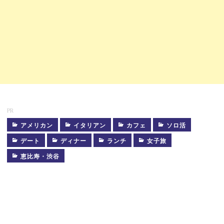
PR
アメリカン
イタリアン
カフェ
ソロ活
ATELIER
LALA
デート
ディナー
ランチ
女子旅
恵比寿・渋谷
アト
リ
エ・
ララ
ガ
ー
デ