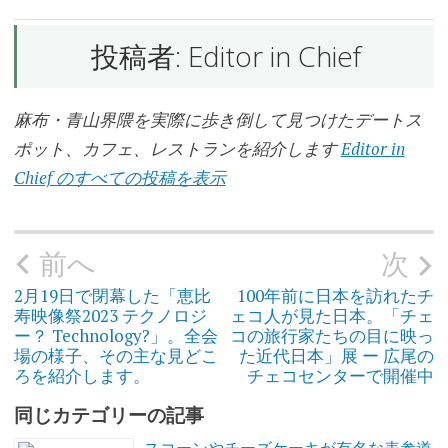
ン
プ
レ
投稿者:
Editor in Chief
イ
ス
麻布・青山界隈を実際に歩き倒して見つけたデートス
カ
ジ
ポット、カフェ、レストランを紹介します
Editor in
ュ
ア
Chief のすべての投稿を表示
ル
レ
ス
ト
ラ
前へ
次
投
ン
稿
ナ
ビ
2月19日で閉幕した「恵比
100年前に日本を訪れたチ
ゲ
テ
寿映像祭2023 テクノロジ
ェコ人が見た日本。「チェ
ー
ラ
シ
ス
ー？ Technology?」。全会
コの旅行家たちの目に映っ
ョ
席
ン
場の様子、その主な見どこ
た近代日本」展 ー 広尾の
ろを紹介します。
チェコセンターで開催中
ラ
シ
同じカテゴリーの記事
ー
ヌ