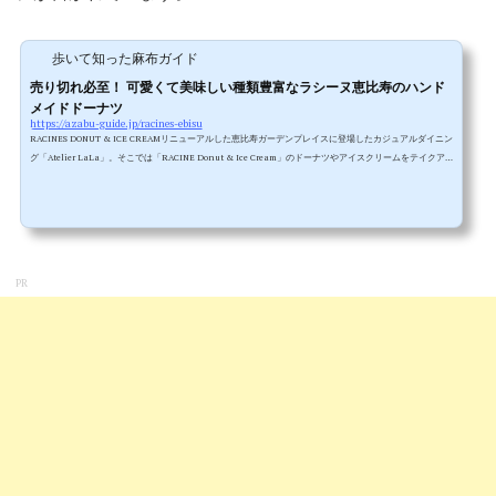
歩いて知った麻布ガイド
売り切れ必至！ 可愛くて美味しい種類豊富なラシーヌ恵比寿のハンド
メイドドーナツ
https://azabu-guide.jp/racines-ebisu
RACINES DONUT & ICE CREAMリニューアルした恵比寿ガーデンプレイスに登場したカジュアルダイニン
グ「Atelier LaLa」。そこでは「RACINE Donut & Ice Cream」のドーナツやアイスクリームをテイクア
ウトできます。ののあおやまの「ラシーヌ青山」でも人気のドーナツやアイスクリームが恵比寿でも食べ
られるということもあって、オープン直後から大人気。感度の高い人が多く働くガーデンプレイスだけ
に、平日はランチタイムに売り切れてしまうほどです。でも週末はまだ存在を知られていないことや平日
より数を余計に用意している...
PR