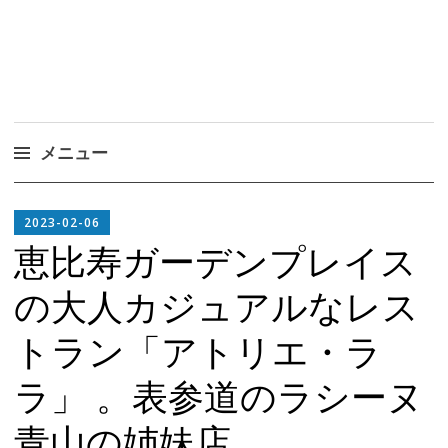
メニュー
コ
EDITOR
ン
2023-02-06
IN
テ
恵比寿ガーデンプレイス
CHIEF
ン
の大人カジュアルなレス
ツ
へ
トラン「アトリエ・ラ
ス
キ
ラ」 。表参道のラシーヌ
ッ
プ
青山の姉妹店