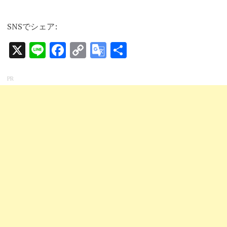
SNSでシェア:
X
Line
Facebook
Copy
Google
共
Link
Translate
有
PR