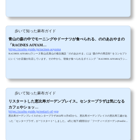
ウトできます。ののあおやまの「ラシーヌ青山」でも人気のドーナツやアイスクリームが恵比寿でも食べ
られるということもあって、オープン直後から大人気。感度の高い人が多く働くガーデンプレイスだけ
に、平日はランチタイムに売り切れてしまうほどです。でも週末はまだ存在を知られていないことや平日
より数を余計に用意している...
歩いて知った麻布ガイド
青山の森の中でモーニングやドーナツが食べられる、ののあおやまの
「RACINES AOYAM...
https://azabu-guide.jp/racines-aoyama
RACINES AOYAMA (ラシーヌ青山)北青山の複合施設「ののあおやま」には "森の中の商店街” をコンセプト
にいくつか店舗が出店しています。その中から、朝食が食べられるダイニング「RACINES AOYAMA(ラシー
ヌ青山)」のモーニングメニューを紹介します。このラシーヌ青山は朝9時から営業していて、ちゃんとモー
ニングメニューもあるのになぜかその事がホームページに掲載されていません(2022年5月現在)。でも店舗
がオープンしたばかりであまり知られていなくて、さらにメニューも公開されていないのに、既に口コミ
で朝から賑わってい...
歩いて知った麻布ガイド
リスタートした恵比寿ガーデンプレイス。センタープラザは気になる
カフェやショッ...
https://azabu-guide.jp/restart-of-ygp
恵比寿ガーデンプレイスのセンタープラザ2022年11月8日から、恵比寿ガーデンプレイスの恵比寿三越があ
った「センタープラザ」が ”リスタート” しました。4月に地下2階部分が「フーディーズガーデン(Foodies'
Garden)」として先行オープンしていましたが、半年経って残りの商業エリアも揃ったことでのリスター
トです。▲ずっと工事していた恵比寿三越の跡地ですが、リスタートしても特に以前と大きく変わるとこ
ろもない外観です。1F部分にはアパレルやアウトドア、B1Fは飲食と本屋、B2Fは庶民派スーパーのライフ