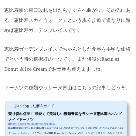
恵比寿駅の東口改札を出たらすぐ右へ曲がり、その先にあ
る「恵比寿スカイウォーク」という歩く歩道で道なりに進
めば恵比寿ガーデンプレイスです。
恵比寿ガーデンプレイスでちゃんとした食事を手頃な価格
でという時の選択肢の一つです。また併設のRacin es
Donut & Ice Creamでお土産も買えますしね。
ドーナツの種類やラシーヌ青山はこちらの記事もどうぞ。
歩いて知った麻布ガイド
売り切れ必至！ 可愛くて美味しい種類豊富なラシーヌ恵比寿のハンド
メイドドーナツ
https://azabu-guide.jp/racines-ebisu
RACINES DONUT & ICE CREAMリニューアルした恵比寿ガーデンプレイスに登場したカジュアルダイニン
グ「Atelier LaLa」。そこでは「RACINE Donut & Ice Cream」のドーナツやアイスクリームをテイクア