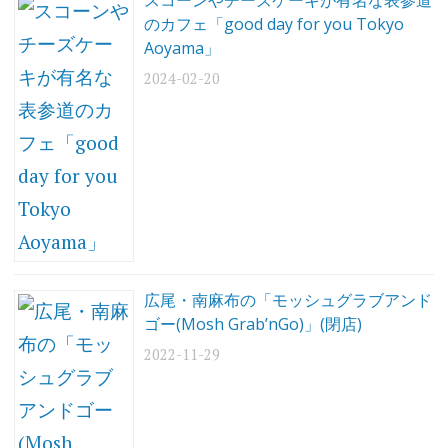
スコーンやチーズケーキが有名な表参道
青
山
のカフェ「good day for you Tokyo
Aoyama」
恵
2024-02-20
比
寿
恵
比
寿
ガ
ー
デ
ン
プ
レ
イ
ス
広尾・南麻布の「モッシュグラブアンド
ゴー(Mosh Grab’nGo)」(閉店)
恵
比
2022-11-29
寿
ガ
ー
デ
ン
プ