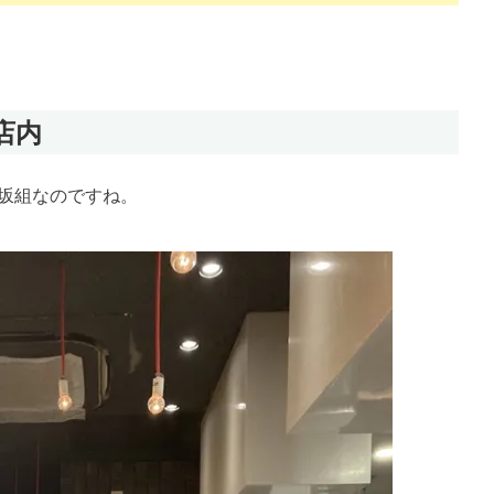
店内
赤坂組なのですね
。