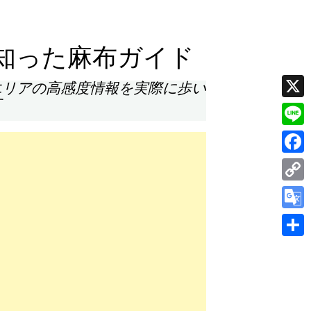
知った麻布ガイド
エリアの高感度情報を実際に歩い
す
X
Line
Face
Cop
Link
Goog
Tran
共
有