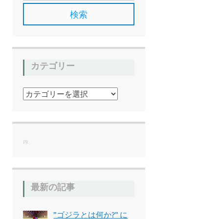
カテゴリー
カ
テ
ゴ
リ
ー
PR
最新の記事
”ゴジラとは何か?” に