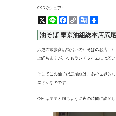
SNSでシェア:
X
Line
Facebook
Copy
Google
共
Link
Transla
有
油そば 東京油組総本店広
広尾の散歩商店街沿いの油そばのお店「油
上経ちますが、今もランチタイムには若い
そしてこの油そば広尾組は、あの世界的なユ
屋さんなのです。
今回はテテと同じように夜の時間に訪問し