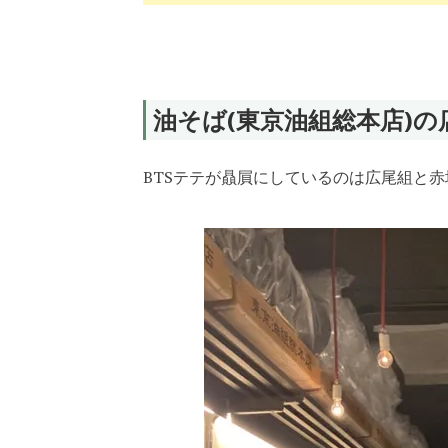
油そば(東京油組総本店)の
BTSテテが贔屓にしているのは広尾組と