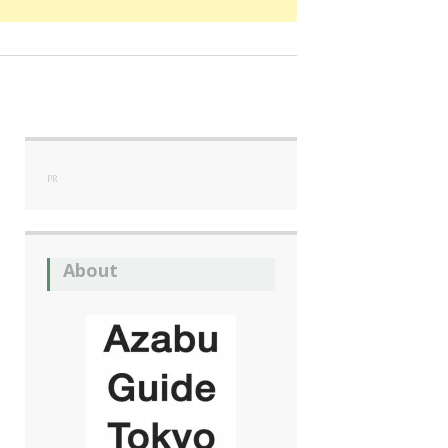
PR
About