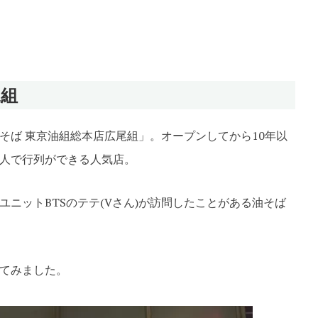
te
尾組
そば 東京油組総本店広尾組」。オープンしてから10年以
人で行列ができる人気店。
ニットBTSのテテ(Vさん)が訪問したことがある油そば
てみました。