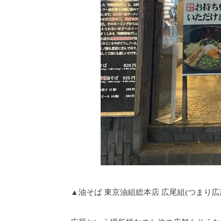
▲油そば 東京油組総本店 広尾組(つまり