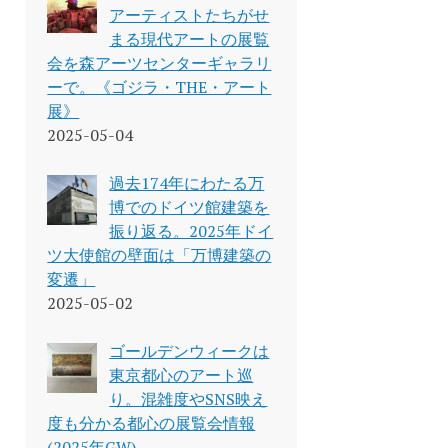
アーティストたちがせ
まる現代アートの展覧
会を森アーツセンターギャラリ
ーで。《ゴジラ・THE・アート
展》
2025-05-04
過去174年にわたる万
博でのドイツ館建築を
振り返る。2025年ドイ
ツ大使館の壁面は「万博建築の
変遷」
2025-05-02
ゴールデンウィークは
東京都心のアート巡
り。混雑度やSNS映え
度も分かる都心の展覧会情報
(2025年GW)