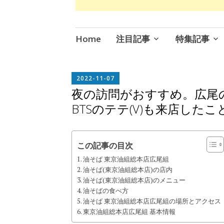
コ
Home
注目記事
特集記事
ン
テ
ン
EDITOR
2022-11-07
IN
ツ
夜の訪問がおすすめ。広尾
CHIEF
へ
BTSのテテ(V)も来店した
ス
キ
ッ
この記事の目次
プ
油そば 東京油組総本店広尾組
油そば(東京油組総本店)の店内
油そば(東京油組総本店)のメニュー
油そばの食べ方
油そば 東京油組総本店広尾組の場所とアクセス
東京油組総本店広尾組 基本情報