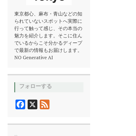
東京都心、麻布・青山などの知
られていないスポットへ実際に
行って触って感じ、その本当の
魅力を紹介します。そこに住ん
でいるからこそ分かるディープ
で最新の情報もお届けします。
NO Generative AI
フォローする
F
X
F
ac
ee
e
d
b