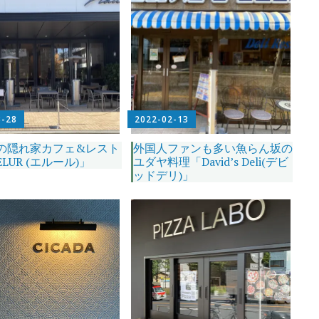
3-28
2022-02-13
の隠れ家カフェ&レスト
外国人ファンも多い魚らん坂の
LUR (エルール)」
ユダヤ料理「David’s Deli(デビ
ッドデリ)」