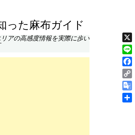
知った麻布ガイド
エリアの高感度情報を実際に歩い
す
X
Line
Face
Cop
Link
Goog
Tran
共
有