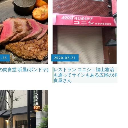
5-28
2020-02-21
の肉食堂 听屋(ポンドヤ)
レストラン コニシ – 福山雅治
も通ってサインもある広尾の洋
食屋さん