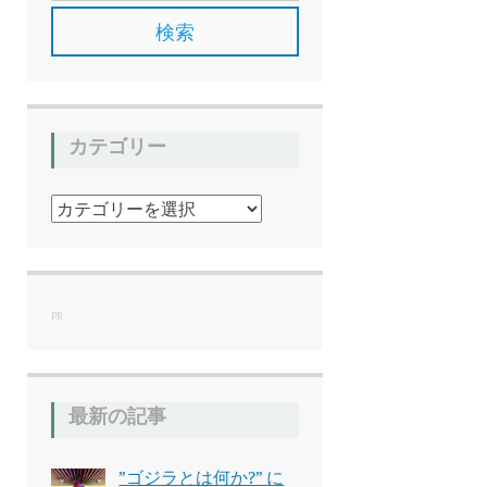
カテゴリー
カ
テ
ゴ
リ
ー
PR
最新の記事
”ゴジラとは何か?” に