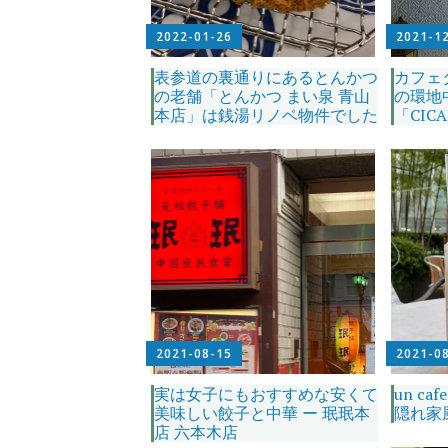
2022-01-26
2021-1
表参道の裏通りにあるとんかつ
カフェ
の老舗「とんかつ まい泉 青山
の環地
本店」は銭湯リノベ物件でした
「CIC
2021-08-15
2021-0
実は女子にもおすすめな安くて
un ca
美味しい餃子と中華 ー 珉珉本
隠れ家
店 六本木店