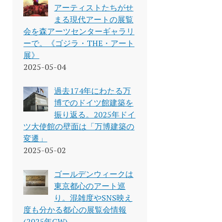
アーティストたちがせ
まる現代アートの展覧
会を森アーツセンターギャラリ
ーで。《ゴジラ・THE・アート
展》
2025-05-04
過去174年にわたる万
博でのドイツ館建築を
振り返る。2025年ドイ
ツ大使館の壁面は「万博建築の
変遷」
2025-05-02
ゴールデンウィークは
東京都心のアート巡
り。混雑度やSNS映え
度も分かる都心の展覧会情報
(2025年GW)