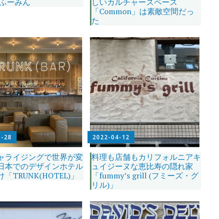
 ふーみん
しいカルチャースペース
「Common」は素敵空間だっ
た
5-28
2022-04-12
ャライジングで世界が変
料理も店舗もカリフォルニアキ
日本でのデザインホテル
ュイジーヌな恵比寿の隠れ家
「TRUNK(HOTEL)」
「fummy’s grill (フミーズ・グ
リル)」