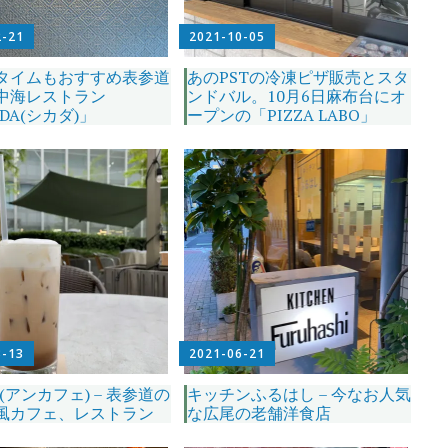
2-21
2021-10-05
タイムもおすすめ表参道
あのPSTの冷凍ピザ販売とスタ
中海レストラン
ンドバル。10月6日麻布台にオ
ADA(シカダ)」
ープンの「PIZZA LABO」
8-13
2021-06-21
fe(アンカフェ) – 表参道の
キッチンふるはし – 今なお人気
風カフェ、レストラン
な広尾の老舗洋食店