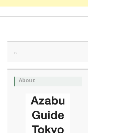
PR
About