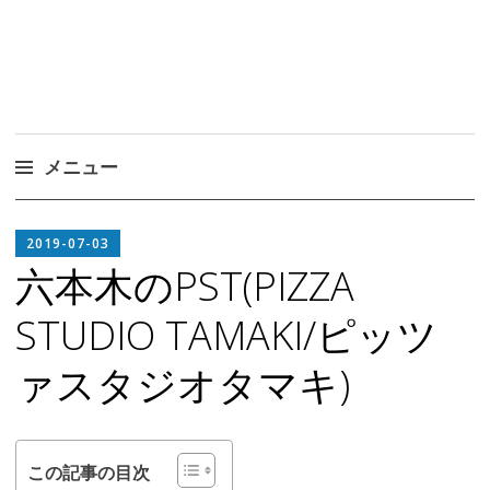
メニュー
コ
EDITOR
ン
2019-07-03
テ
六本木のPST(PIZZA
ン
STUDIO TAMAKI/ピッツ
ツ
へ
ァスタジオタマキ)
ス
キ
ッ
プ
この記事の目次