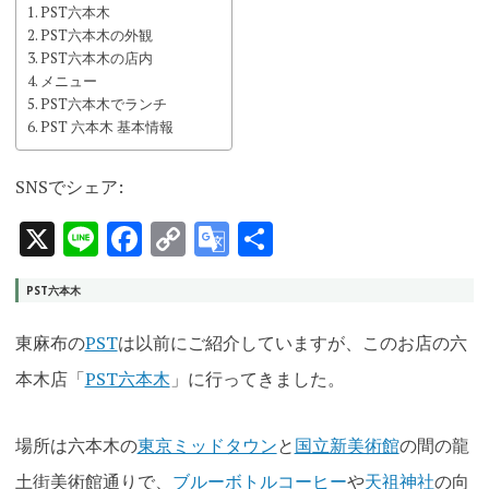
PST六本木
PST六本木の外観
PST六本木の店内
メニュー
PST六本木でランチ
PST 六本木 基本情報
SNSでシェア:
X
Line
Facebook
Copy
Google
共
Link
Translate
有
PST六本木
東麻布の
PST
は以前にご紹介していますが、このお店の六
本木店「
PST六本木
」に行ってきました。
場所は六本木の
東京ミッドタウン
と
国立新美術館
の間の龍
土街美術館通りで、
ブルーボトルコーヒー
や
天祖神社
の向