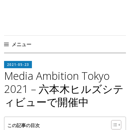
メニュー
コ
EDITOR
ン
2021-05-23
IN
テ
Media Ambition Tokyo
CHIEF
ン
2021 – 六本木ヒルズシテ
ツ
へ
ィビューで開催中
ス
キ
ッ
プ
この記事の目次