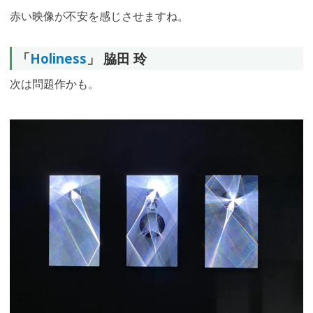
赤い映像が不安を感じさせますね。
「
Holiness
」 脇田 玲
次は問題作かも。