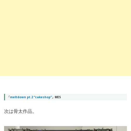
「
meltdown pt.2 “cakeshop”
」MES
次は骨太作品。