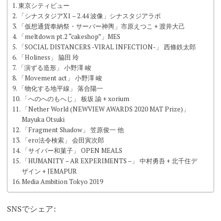
東京シティビュー
「シナスタジアX1 – 2.44 波像」シナスタジアラボ
「仮想通貨奉納祭・サーバー神輿」市原えつこ + 渡井大己
「meltdown pt.2 “cakeshop”」MES
「SOCIAL DISTANCERS -VIRAL INFECTION-」 西條鉄太郎
「Holiness」 脇田 玲
「演ずる造形」 小野澤 峻
「Movement act」 小野澤 峻
「物化する地平線」 落合陽一
「へのへのもへじ」 板坂 諭 + xorium
「Nether World (NEWVIEW AWARDS 2020 MAT Prize)」
Mayuka Otsuki
「Fragment Shadow」 笠原俊一 他
「ero法令検索」 会田寅次郎
「サイバー和菓子」 OPEN MEALS
「HUMANITY – AR EXPERIMENTS –」 中村勇吾 + 北千住デ
ザイン + JEMAPUR
Media Ambition Tokyo 2019
SNSでシェア: