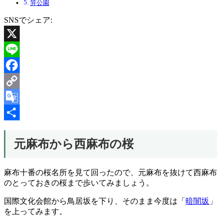
笄公園
SNSでシェア:
X
Line
Facebook
Copy
Link
Google
Translate
共
元麻布から西麻布の桜
有
麻布十番の桜名所を見て回ったので、元麻布を抜けて西麻布
のとっておきの桜まで歩いてみましょう。
国際文化会館から鳥居坂を下り、そのまま今度は「
暗闇坂
」
を上ってみます。