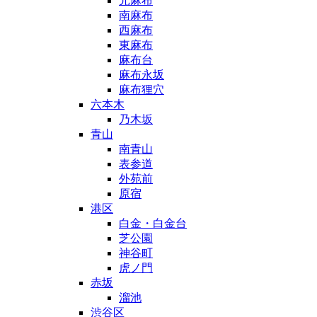
元麻布
南麻布
西麻布
東麻布
麻布台
麻布永坂
麻布狸穴
六本木
乃木坂
青山
南青山
表参道
外苑前
原宿
港区
白金・白金台
芝公園
神谷町
虎ノ門
赤坂
溜池
渋谷区