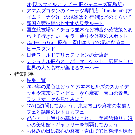
キ
オ(現スマイルアップ ー 旧ジャニーズ事務所)
ッ
アマムダコタンのドーナツ専門店「I’m donut? (ア
プ
イムドーナツ?)」の混雑は？ 行列はどのくらい？
新国立競技場のおすすめ見学ルート
国立競技場やイチョウ並木など神宮外苑散策とあ
わせて行きたい、キラー通りや外苑のスポット
Coffee To Go – 麻布・青山エリアの気になるコー
ヒースタンド
日進ワールドデリカテッセンの新店舗
ナショナル麻布スーパーマーケット – 広尾らしい
世界の人と食材が集まるスーパー
特集記事
特集一覧
2023年の景色はどう？ 六本木ヒルズのスカイデ
ッキや東京シティビューから麻布・青山の景色、
ランドマークを見てみよう
GWに訪問してみよう、東京青山や麻布の老舗カ
フェと話題のレトロカフェ
都心アート巡りの基本はこれ。「美術館通り」沿
いの美術館・ギャラリーを制覇してみよう
お休みの日は都心の麻布・青山で異国料理を味わ