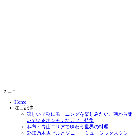
コ
メニュー
ン
Home
テ
注目記事
ン
涼しい早朝にモーニングを楽しみたい、朝から開
ツ
いているオシャレなカフェ特集
へ
麻布・青山エリアで味わう世界の料理
ス
SME乃木坂ビルとソニー・ミュージックスタジ