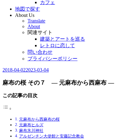
カフェ
地図で探す
About Us
Translate
About
関連サイト
建築とアートを巡る
レトロに恋して
問い合わせ
プライバシーポリシー
2018-04-02
2023-03-04
Editor
in
Chief
麻布の桜 その７ ― 元麻布から西麻布 ―
この記事の目次
元麻布から西麻布の桜
元麻布ヒルズ
麻布氷川神社
アルゼンチン大使館と安藤記念教会