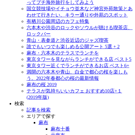
ってプチ海外旅行をしてみよう
国立競技場やイチョウ並木など神宮外苑散策とあ
わせて行きたい、キラー通りや外苑のスポット
有栖川公園周辺のカフェ特集
六本木や渋谷のロックやソウルが聴ける喫茶店、
ロックバー
青山・表参道と渋谷近辺のジャズ喫茶
誰でもいつでも楽しめる公開アート 5選 + 2
麻布・六本木のテラスでランチを
東京タワーを見ながらランチができる店 ベスト5
東京タワー近くでランチができるお店 ベスト6+
満開の六本木や青山、白金で都心の桜を楽しも
う。2022年春都心の桜の最新情報
麻布の桜 2019
テラスが気持ちいいカフェ おすすめ10店+１
(2019年版)
検索
記事を検索
エリアで探す
麻布
麻布十番