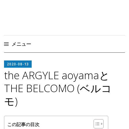
メニュー
コ
EDITOR
ン
2020-08-13
IN
テ
the ARGYLE aoyamaと
CHIEF
ン
THE BELCOMO (ベルコ
ツ
へ
モ)
ス
キ
ッ
プ
この記事の目次