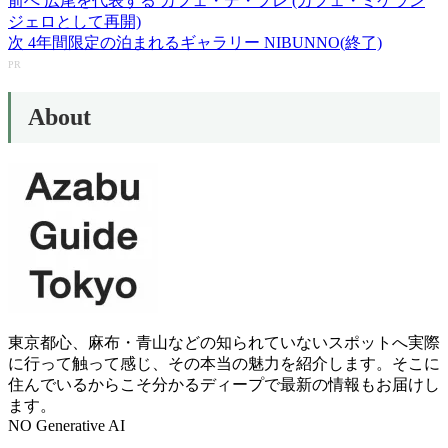
前へ
広尾を代表する カフェ・デ・プレ (カフェ・ミケラン
投
ジェロとして再開)
稿
次
4年間限定の泊まれるギャラリー NIBUNNO(終了)
ナ
PR
ビ
About
ゲ
ー
シ
ョ
ン
東京都心、麻布・青山などの知られていないスポットへ実際
に行って触って感じ、その本当の魅力を紹介します。そこに
住んでいるからこそ分かるディープで最新の情報もお届けし
ます。
NO Generative AI