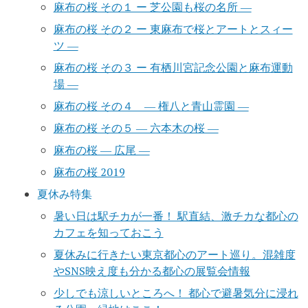
麻布の桜 その１ ー 芝公園も桜の名所 ―
麻布の桜 その２ ー 東麻布で桜とアートとスィー
ツ ―
麻布の桜 その３ ー 有栖川宮記念公園と麻布運動
場 ―
麻布の桜 その４ ― 権八と青山霊園 ―
麻布の桜 その５ ― 六本木の桜 ―
麻布の桜 ― 広尾 ―
麻布の桜 2019
夏休み特集
暑い日は駅チカが一番！ 駅直結、激チカな都心の
カフェを知っておこう
夏休みに行きたい東京都心のアート巡り。混雑度
やSNS映え度も分かる都心の展覧会情報
少しでも涼しいところへ！ 都心で避暑気分に浸れ