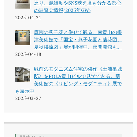
巡り。混雑度やSNS映え度も分かる都心
の展覧会情報(2025年GW)
2025-04-21
庭園の燕子花と併せて観る、南青山の根
津美術館で「国宝・燕子花図と藤花図、
夏秋渓流図」展が開催中。夜間開館も。
2025-04-18
戦前のモダニズム住宅の傑作《土浦亀城
邸》をPOLA青山ビルで見学できる。新
美術館の《リビング・モダニティ》展で
も展示中
2025-03-27