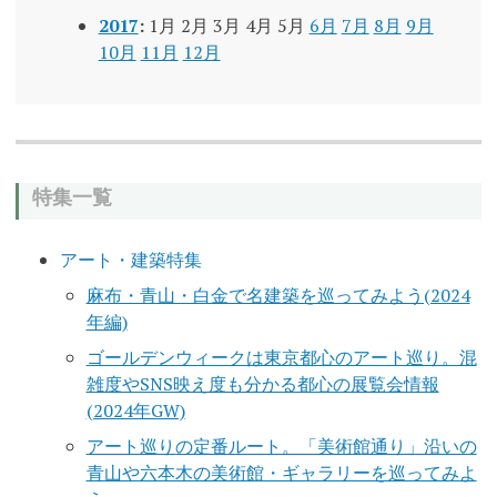
2017
:
1月
2月
3月
4月
5月
6月
7月
8月
9月
10月
11月
12月
特集一覧
アート・建築特集
麻布・青山・白金で名建築を巡ってみよう(2024
年編)
ゴールデンウィークは東京都心のアート巡り。混
雑度やSNS映え度も分かる都心の展覧会情報
(2024年GW)
アート巡りの定番ルート。「美術館通り」沿いの
青山や六本木の美術館・ギャラリーを巡ってみよ