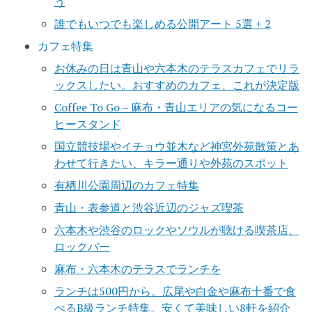
う
誰でもいつでも楽しめる公開アート 5選 + 2
カフェ特集
お休みの日は青山や六本木のテラスカフェでリラ
ックスしたい。おすすめのカフェ、これが決定版
Coffee To Go – 麻布・青山エリアの気になるコー
ヒースタンド
国立競技場やイチョウ並木など神宮外苑散策とあ
わせて行きたい、キラー通りや外苑のスポット
有栖川公園周辺のカフェ特集
青山・表参道と渋谷近辺のジャズ喫茶
六本木や渋谷のロックやソウルが聴ける喫茶店、
ロックバー
麻布・六本木のテラスでランチを
ランチは500円から。広尾や白金や麻布十番で食
べるB級ランチ特集。安くて美味しい8軒を紹介