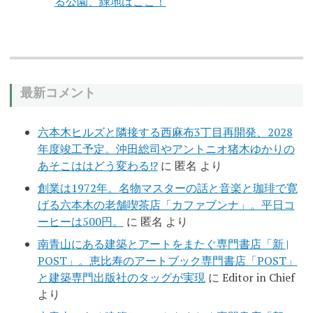
る公園、緑地はここ！
最新コメント
六本木ヒルズと隣接する西麻布3丁目再開発、2028
年度竣工予定。沖田総司やアントニオ猪木ゆかりの
あそこははどう変わる!?
に
匿名
より
創業は1972年。名物マスターの話と音楽と珈琲で寛
げる六本木の老舗喫茶店「カファブンナ」。平日コ
ーヒーは500円。
に
匿名
より
南青山にある建築とアートをまたぐ専門書店「新 |
POST」。恵比寿のアートブック専門書店「POST」
と建築専門出版社のタッグが実現
に
Editor in Chief
より