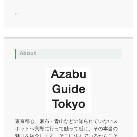
隠
れ
PR
家
隠
れ
家
的
な
About
う
な
ぎ
屋
鰻
屋
麻
布
十
番
東京都心、麻布・青山などの知られていないス
ポットへ実際に行って触って感じ、その本当の
麻
布
魅力を紹介します。そこに住んでいるからこそ