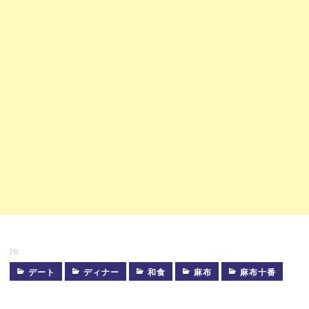
PR
デート
ディナー
和食
麻布
麻布十番
う
な
ぎ