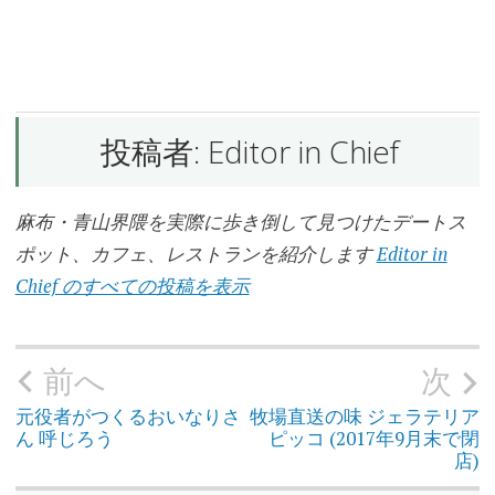
う
な
ぎ
屋
投稿者:
Editor in Chief
は
な
ぶ
さ
麻布・青山界隈を実際に歩き倒して見つけたデートス
は
ポット、カフェ、レストランを紹介します
Editor in
な
ぶ
Chief のすべての投稿を表示
さ
の
移
転
先
前へ
次
投
稿
ナ
ひ
ビ
元役者がつくるおいなりさ
牧場直送の味 ジェラテリア
ゲ
つ
ん 呼じろう
ピッコ (2017年9月末で閉
ー
ま
シ
店)
ぶ
ョ
し
ン