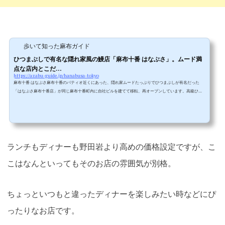
歩いて知った麻布ガイド
ひつまぶしで有名な隠れ家風の鰻店「麻布十番 はなぶさ」。ムード満
点な店内とこだ...
https://azabu-guide.jp/hanabusa-tokyo
麻布十番 はなぶさ麻布十番のパティオ近くにあった、隠れ家ムードたっぷりでひつまぶしが有名だった
「はなぶさ麻布十番店」が同じ麻布十番町内に自社ビルを建てて移転、再オープンしています。高級ひつ
まぶしということもあって頻繁に利用することはできませんが、特別な日のお祝いに新しい店舗を訪問し
てみました。 ▲以前は雑居ビルの中でしたが今は渋谷店(そんなのあったんだ！)と統合して自社ビルで営業
しています。ちなみに「ひつまぶし」というのは、おひつ(櫃)に入れたご飯の上にウナギの蒲焼を乗せたス
タイルで、主に名古屋など...
ランチもディナーも野田岩より高めの価格設定ですが、こ
こはなんといってもそのお店の雰囲気が別格。
ちょっといつもと違ったディナーを楽しみたい時などにぴ
ったりなお店です。