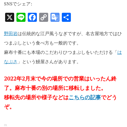
SNSでシェア:
X
Line
Facebook
Copy
Google
共
Link
Translate
有
野田岩
は伝統的な江戸風うなぎですが、名古屋地方ではひ
つまぶしという食べ方も一般的です。
麻布十番にも本場のこだわりひつまぶしをいただける「
は
なぶさ
」という鰻屋さんがあります。
2022年2月末で今の場所での営業はいったん終
了。麻布十番の別の場所に移転しました。
移転先の場所や様子などは
こちらの記事
でどう
ぞ。
PR