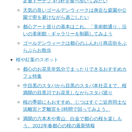
定番ドーナツ 4+1軒を食べ歩いてみたい
天気の良いゴールデンウィークは身近な庭園や公
園で密を避けながら過ごしたい
都心アート巡りの基本はこれ。「美術館通り」沿
いの美術館・ギャラリーを制覇してみよう
ゴールデンウィークは都心のふんわり商店街をぶ
らぶらお散歩
桜や紅葉のスポット
都心のお花見🌸気分でまったりできるおすすめカ
フェ特集
中目黒のスタバから目黒のスタバ本社店まで、桜
満開の目黒川でお花見しながらスタバ巡り
桜の季節にもおすすめ。じつはすぐご近所同士な
浜離宮と芝離宮を1時間で回ってみよう。
満開の六本木や青山、白金で都心の桜を楽しも
う。2022年春都心の桜の最新情報