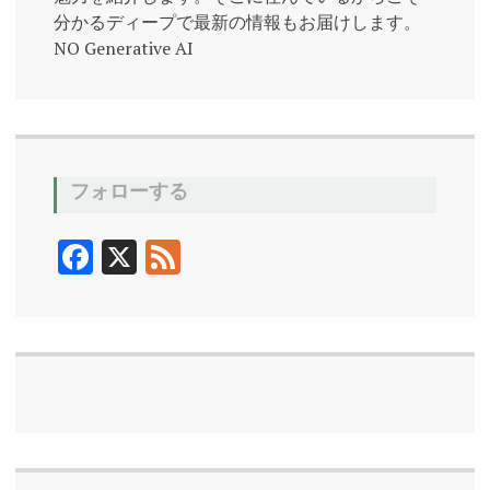
十
分かるディープで最新の情報もお届けします。
番
の
NO Generative AI
う
な
ぎ
屋
麻
布
十
フォローする
番
の
隠
F
X
F
れ
家
ac
ee
e
d
麻
布
b
十
番
o
の
鰻
屋
o
k