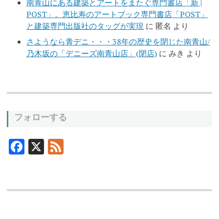
南青山にある建築とアートをまたぐ専門書店「新 |
POST」。恵比寿のアートブック専門書店「POST」
と建築専門出版社のタッグが実現
に
匿名
より
さようなら青デニ・・・38年の歴史を閉じた南青山/
乃木坂の「デニーズ南青山店」(閉店)
に
みき
より
フォローする
F
X
F
ac
ee
e
d
b
o