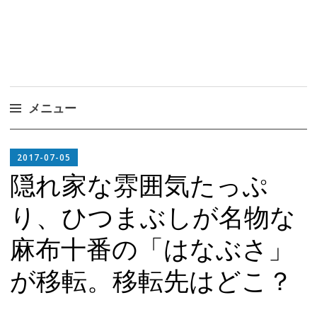
メニュー
コ
EDITOR
ン
2017-07-05
IN
テ
隠れ家な雰囲気たっぷ
CHIEF
ン
り、ひつまぶしが名物な
ツ
へ
麻布十番の「はなぶさ」
ス
キ
が移転。移転先はどこ？
ッ
プ