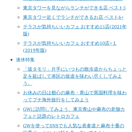
東京タワーを見ながらランチができる店 ベスト5
東京タワー近くでランチができるお店 ベスト6+
テラスが気持ちいいカフェ おすすめ15店(2021年
版)
テラスが気持ちいいカフェ おすすめ10店+１
(2019年版)
連休特集
「坂タモリ」片手にいつもの散歩道からちょっと
足を延ばして港区の坂道を味わい尽くしてみよ
う。
お休みの日は都心の麻布・青山で異国料理を味わ
ってプチ海外旅行をしてみよう
GWに訪問してみよう、東京青山や麻布の老舗カ
フェと話題のレトロカフェ
GWを使ってSNSでも人気な表参道と麻布十番の