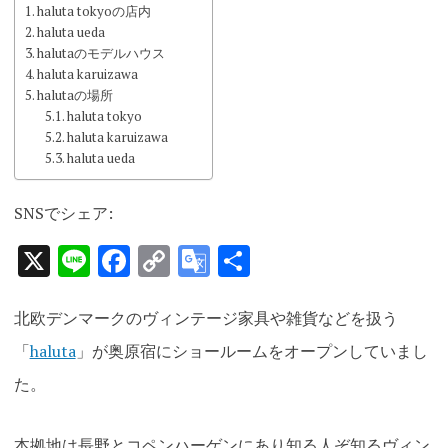
haluta tokyoの店内
haluta ueda
halutaのモデルハウス
haluta karuizawa
halutaの場所
haluta tokyo
haluta karuizawa
haluta ueda
SNSでシェア:
X
Line
Facebook
Copy
Google
共
Link
Translate
有
北欧デンマークのヴィンテージ家具や雑貨などを扱う
「
haluta
」が奥原宿にショールームをオープンしていまし
た
。
本拠地は長野とコペンハーゲンにあり知る人ぞ知るヴィン