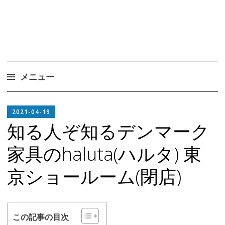
メニュー
コ
EDITOR
ン
2021-04-19
IN
テ
知る人ぞ知るデンマーク
CHIEF
ン
家具のhaluta(ハルタ) 東
ツ
へ
京ショールーム(閉店)
ス
キ
ッ
プ
この記事の目次