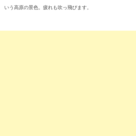
いう高原の景色。疲れも吹っ飛びます
。