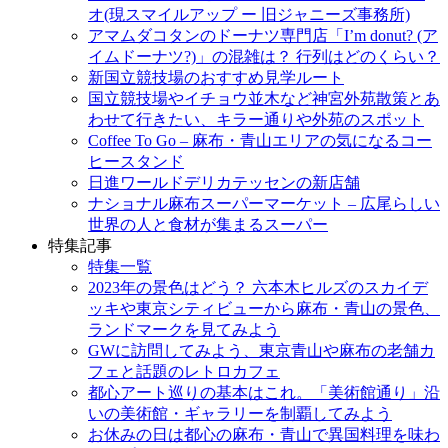
キ
オ(現スマイルアップ ー 旧ジャニーズ事務所)
ッ
アマムダコタンのドーナツ専門店「I’m donut? (ア
プ
イムドーナツ?)」の混雑は？ 行列はどのくらい？
新国立競技場のおすすめ見学ルート
国立競技場やイチョウ並木など神宮外苑散策とあ
わせて行きたい、キラー通りや外苑のスポット
Coffee To Go – 麻布・青山エリアの気になるコー
ヒースタンド
日進ワールドデリカテッセンの新店舗
ナショナル麻布スーパーマーケット – 広尾らしい
世界の人と食材が集まるスーパー
特集記事
特集一覧
2023年の景色はどう？ 六本木ヒルズのスカイデ
ッキや東京シティビューから麻布・青山の景色、
ランドマークを見てみよう
GWに訪問してみよう、東京青山や麻布の老舗カ
フェと話題のレトロカフェ
都心アート巡りの基本はこれ。「美術館通り」沿
いの美術館・ギャラリーを制覇してみよう
お休みの日は都心の麻布・青山で異国料理を味わ