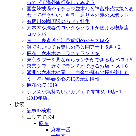
ってプチ海外旅行をしてみよう
国立競技場やイチョウ並木など神宮外苑散策とあ
わせて行きたい、キラー通りや外苑のスポット
有栖川公園周辺のカフェ特集
六本木や渋谷のロックやソウルが聴ける喫茶店、
ロックバー
青山・表参道と渋谷近辺のジャズ喫茶
誰でもいつでも楽しめる公開アート 5選 + 2
麻布・六本木のテラスでランチを
東京タワーを見ながらランチができる店 ベスト5
東京タワー近くでランチができるお店 ベスト6+
満開の六本木や青山、白金で都心の桜を楽しも
う。2022年春都心の桜の最新情報
麻布の桜 2019
テラスが気持ちいいカフェ おすすめ10店+１
(2019年版)
検索
記事を検索
エリアで探す
麻布
麻布十番