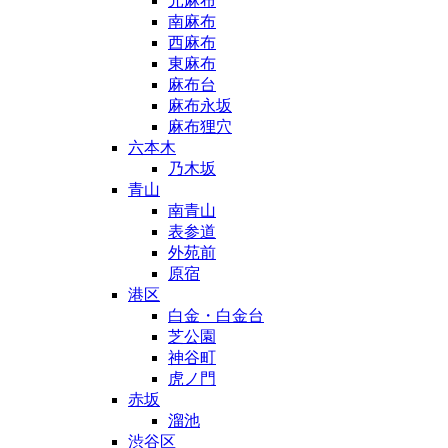
元麻布
南麻布
西麻布
東麻布
麻布台
麻布永坂
麻布狸穴
六本木
乃木坂
青山
南青山
表参道
外苑前
原宿
港区
白金・白金台
芝公園
神谷町
虎ノ門
赤坂
溜池
渋谷区