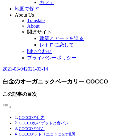
カフェ
地図で探す
About Us
Translate
About
関連サイト
建築とアートを巡る
レトロに恋して
問い合わせ
プライバシーポリシー
2021-03-04
2021-03-14
Editor
in
Chief
白金のオーガニックベーカリー COCCO
この記事の目次
COCCOの店内
COCCOのバゲットと食パン
COCCOのぱん
COCCO(ラトリエコッコ)の場所