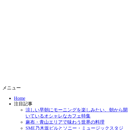
コ
メニュー
ン
Home
テ
注目記事
ン
涼しい早朝にモーニングを楽しみたい、朝から開
ツ
いているオシャレなカフェ特集
へ
麻布・青山エリアで味わう世界の料理
ス
SME乃木坂ビルとソニー・ミュージックスタジ