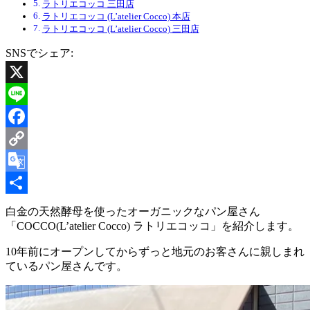
ラトリエコッコ 三田店
ラトリエコッコ (L’atelier Cocco) 本店
ラトリエコッコ (L’atelier Cocco) 三田店
SNSでシェア:
X
Line
Facebook
Copy
Link
Google
Translate
共
白金の天然酵母を使ったオーガニックなパン屋さん
「COCCO(L’atelier Cocco) ラトリエコッコ」を紹介します。
有
10年前にオープンしてからずっと地元のお客さんに親しまれ
ているパン屋さんです。